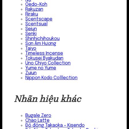
Oedo-Koh
Rakuzan
Riraku
Scentscape
Scentsual
Seiun
Senki
Shinhichihoukou
Sơn Âm Hương
Taiyo
Timeless Incense
Tokusei Byakudan
Uno Chiyo Collection
Yume no Yume
Zuiun
Nippon Kodo Colllection
Nhãn hiệu khác
Bugale Zero
Chao Latte
Đồ đồng Takaoka – Kisendo