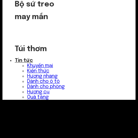
Bộ sứ treo
may mắn
Túi thơm
Tin tức
Khuyến mại
Kiến thức
Hương nhang
Dành cho ô tô
Dành cho phòng
Hương cụ
Quà tặng