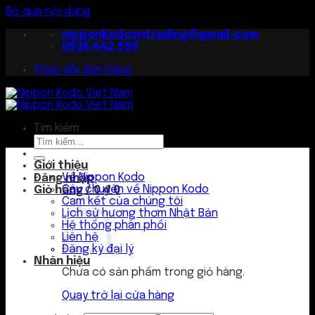
Bỏ qua nội dung
nipponkodovntrading@gmail.com
0936 642 599
Theo dõi đơn hàng
Tìm kiếm:
Giới thiệu
Về Nippon Kodo
Đăng nhập
Câu chuyện về Nippon Kodo
Giỏ hàng /
0
₫
0
Cam kết của chúng tôi
Lịch sử hương thơm Nhật Bản
Hệ thống phân phối
Liên hệ
Đăng ký đại lý
Nhãn hiệu
Chưa có sản phẩm trong giỏ hàng.
Quay trở lại cửa hàng