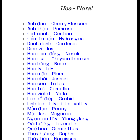
Hoa - Floral
Anh đào – Cherry Blossom
Anh thảo – Primrose
Cát cánh – Gentian
Cẩm tú cầu – Hydrangea
Dành dành – Gardenia
Diên vĩ – Iris
Hoa cam đắng – Neroli
Hoa cúc – Chrysanthemum
Hoa hồng – Rose
Hoa ly – Lily
Hoa mận – Plum
Hoa nhài – Jasmine
Hoa sen – Lotus
Hoa trà – Camellia
Hoa violet – Viola
Lan hồ điệp – Orchid
Linh lan – Lily of the valley
Mẫu đơn – Peony
Mộc lan – Magnolia
Ngọc lan tây – Ylang ylang
Oải hương – Lavender
Quế hoa – Osmanthus
Thụy hương – Daphne
Thủy tiên – Narcissus