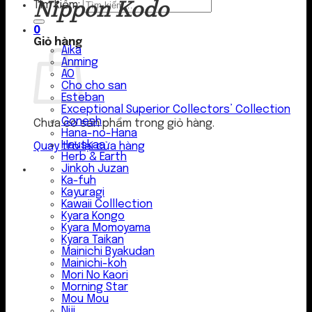
Nippon Kodo
Tìm kiếm:
0
Giỏ hàng
Aika
Anming
AO
Cho cho san
Esteban
Exceptional Superior Collectors’ Collection
Gonesh
Chưa có sản phẩm trong giỏ hàng.
Hana-no-Hana
Hauskaa
Quay trở lại cửa hàng
Herb & Earth
Jinkoh Juzan
Ka-fuh
Kayuragi
Kawaii Colllection
Kyara Kongo
Kyara Momoyama
Kyara Taikan
Mainichi Byakudan
Mainichi-koh
Mori No Kaori
Morning Star
Mou Mou
Niji