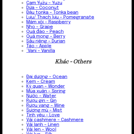
Cam Yuzu – Yuzu
Dừa – Coconut
Đậu tonka – Tonka bean
Lựu/ Thạch lựu – Pomegranate
Mâm xôi – Raspberry
Nho – Grape
Quả đào – Peach
Quả mọng – Berry
Sầu riêng – Durian
Táo – Apple
`Vani – Vanilla
Khác - Others
Đại dương – Ocean
Kem – Cream
Kỳ quan – Wonder
Mùa xuân – Spring
Nước – Water
Rượu gin – Gin
Rượu vang – Wine
Sương mù – Mist
Tình yêu – Love
Vải cashmere – Cashmere
Vải lanh – Linen
Vải len – Wool