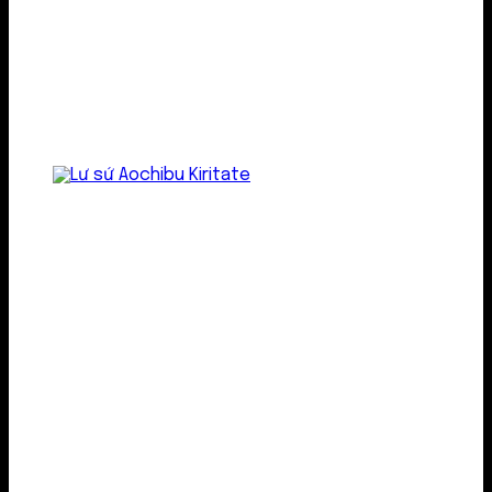
Lư gốm sứ