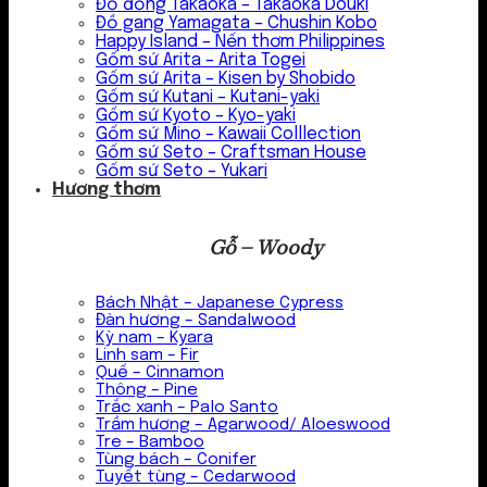
Đồ đồng Takaoka – Takaoka Douki
Đồ gang Yamagata – Chushin Kobo
Happy Island – Nến thơm Philippines
Gốm sứ Arita – Arita Togei
Gốm sứ Arita – Kisen by Shobido
Gốm sứ Kutani – Kutani-yaki
Gốm sứ Kyoto – Kyo-yaki
Gốm sứ Mino – Kawaii Colllection
Gốm sứ Seto – Craftsman House
Gốm sứ Seto – Yukari
Hương thơm
Gỗ – Woody
Bách Nhật – Japanese Cypress
Đàn hương – Sandalwood
Kỳ nam – Kyara
Linh sam – Fir
Quế – Cinnamon
Thông – Pine
Trắc xanh – Palo Santo
Trầm hương – Agarwood/ Aloeswood
Tre – Bamboo
Tùng bách – Conifer
Tuyết tùng – Cedarwood