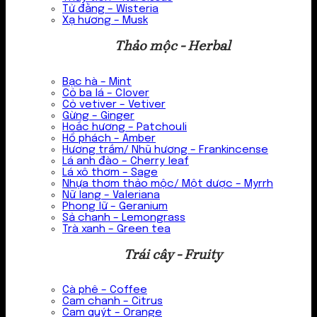
Tử đằng – Wisteria
Xạ hương – Musk
Thảo mộc - Herbal
Bạc hà – Mint
Cỏ ba lá – Clover
Cỏ vetiver – Vetiver
Gừng – Ginger
Hoắc hương – Patchouli
Hổ phách – Amber
Hương trầm/ Nhũ hương – Frankincense
Lá anh đào – Cherry leaf
Lá xô thơm – Sage
Nhựa thơm thảo mộc/ Một dược – Myrrh
Nữ lang – Valeriana
Phong lữ – Geranium
Sả chanh – Lemongrass
Trà xanh – Green tea
Trái cây - Fruity
Cà phê – Coffee
Cam chanh – Citrus
Cam quýt – Orange