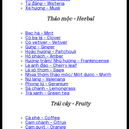
Tử đằng – Wisteria
Xạ hương – Musk
Thảo mộc - Herbal
Bạc hà – Mint
Cỏ ba lá – Clover
Cỏ vetiver – Vetiver
Gừng – Ginger
Hoắc hương – Patchouli
Hổ phách – Amber
Hương trầm/ Nhũ hương – Frankincense
Lá anh đào – Cherry leaf
Lá xô thơm – Sage
Nhựa thơm thảo mộc/ Một dược – Myrrh
Nữ lang – Valeriana
Phong lữ – Geranium
Sả chanh – Lemongrass
Trà xanh – Green tea
Trái cây - Fruity
Cà phê – Coffee
Cam chanh – Citrus
Cam quýt – Orange