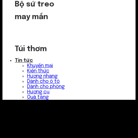
Bộ sứ treo
may mắn
Túi thơm
Tin tức
Khuyến mại
Kiến thức
Hương nhang
Dành cho ô tô
Dành cho phòng
Hương cụ
Quà tặng