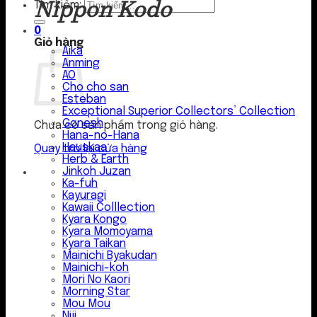
Nippon Kodo
Tìm kiếm:
0
Giỏ hàng
Aika
Anming
AO
Cho cho san
Esteban
Exceptional Superior Collectors’ Collection
Gonesh
Chưa có sản phẩm trong giỏ hàng.
Hana-no-Hana
Hauskaa
Quay trở lại cửa hàng
Herb & Earth
Jinkoh Juzan
Ka-fuh
Kayuragi
Kawaii Colllection
Kyara Kongo
Kyara Momoyama
Kyara Taikan
Mainichi Byakudan
Mainichi-koh
Mori No Kaori
Morning Star
Mou Mou
Niji