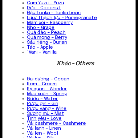
Cam Yuzu – Yuzu
Dừa – Coconut
Đậu tonka – Tonka bean
Lựu/ Thạch lựu – Pomegranate
Mâm xôi – Raspberry
Nho – Grape
Quả đào – Peach
Quả mọng – Berry
Sầu riêng – Durian
Táo – Apple
`Vani – Vanilla
Khác - Others
Đại dương – Ocean
Kem – Cream
Kỳ quan – Wonder
Mùa xuân – Spring
Nước – Water
Rượu gin – Gin
Rượu vang – Wine
Sương mù – Mist
Tình yêu – Love
Vải cashmere – Cashmere
Vải lanh – Linen
Vải len – Wool