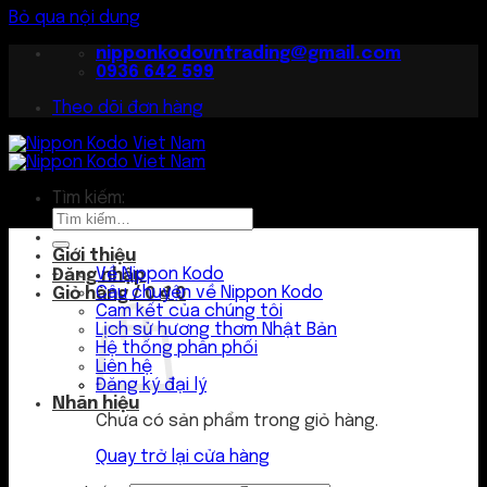
Bỏ qua nội dung
nipponkodovntrading@gmail.com
0936 642 599
Theo dõi đơn hàng
Tìm kiếm:
Giới thiệu
Về Nippon Kodo
Đăng nhập
Câu chuyện về Nippon Kodo
Giỏ hàng /
0
₫
0
Cam kết của chúng tôi
Lịch sử hương thơm Nhật Bản
Hệ thống phân phối
Liên hệ
Đăng ký đại lý
Nhãn hiệu
Chưa có sản phẩm trong giỏ hàng.
Quay trở lại cửa hàng