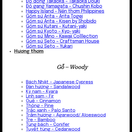
Đồ đồng Takaoka – Takaoka Douki
Đồ gang Yamagata – Chushin Kobo
Happy Island – Nến thơm Philippines
Gốm sứ Arita – Arita Togei
Gốm sứ Arita – Kisen by Shobido
Gốm sứ Kutani – Kutani-yaki
Gốm sứ Kyoto – Kyo-yaki
Gốm sứ Mino – Kawaii Colllection
Gốm sứ Seto – Craftsman House
Gốm sứ Seto – Yukari
Hương thơm
Gỗ – Woody
Bách Nhật – Japanese Cypress
Đàn hương – Sandalwood
Kỳ nam – Kyara
Linh sam – Fir
Quế – Cinnamon
Thông – Pine
Trắc xanh – Palo Santo
Trầm hương – Agarwood/ Aloeswood
Tre – Bamboo
Tùng bách – Conifer
Tuyết tùng – Cedarwood