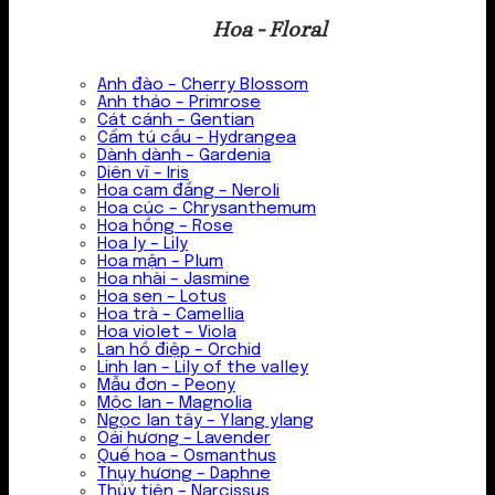
Hoa - Floral
Anh đào – Cherry Blossom
Anh thảo – Primrose
Cát cánh – Gentian
Cẩm tú cầu – Hydrangea
Dành dành – Gardenia
Diên vĩ – Iris
Hoa cam đắng – Neroli
Hoa cúc – Chrysanthemum
Hoa hồng – Rose
Hoa ly – Lily
Hoa mận – Plum
Hoa nhài – Jasmine
Hoa sen – Lotus
Hoa trà – Camellia
Hoa violet – Viola
Lan hồ điệp – Orchid
Linh lan – Lily of the valley
Mẫu đơn – Peony
Mộc lan – Magnolia
Ngọc lan tây – Ylang ylang
Oải hương – Lavender
Quế hoa – Osmanthus
Thụy hương – Daphne
Thủy tiên – Narcissus