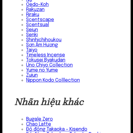
Oedo-Koh
Rakuzan
Riraku
Scentscape
Scentsual
Seiun
Senki
Shinhichihoukou
Sơn Âm Hương
Taiyo
Timeless Incense
Tokusei Byakudan
Uno Chiyo Collection
Yume no Yume
Zuiun
Nippon Kodo Colllection
Nhãn hiệu khác
Bugale Zero
Chao Latte
Đồ đồng Takaoka – Kisendo