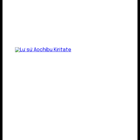
Lư gốm sứ