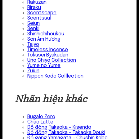
Rakuzan
Riraku
Scentscape
Scentsual
Seiun
Senki
Shinhichihoukou
Sơn Âm Hương
Taiyo
Timeless Incense
Tokusei Byakudan
Uno Chiyo Collection
Yume no Yume
Zuiun
Nippon Kodo Colllection
Nhãn hiệu khác
Bugale Zero
Chao Latte
Đồ đồng Takaoka – Kisendo
Đồ đồng Takaoka – Takaoka Douki
Đồ gang Yamagata – Chushin Kobo