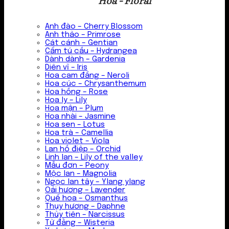
Hoa - Floral
Anh đào – Cherry Blossom
Anh thảo – Primrose
Cát cánh – Gentian
Cẩm tú cầu – Hydrangea
Dành dành – Gardenia
Diên vĩ – Iris
Hoa cam đắng – Neroli
Hoa cúc – Chrysanthemum
Hoa hồng – Rose
Hoa ly – Lily
Hoa mận – Plum
Hoa nhài – Jasmine
Hoa sen – Lotus
Hoa trà – Camellia
Hoa violet – Viola
Lan hồ điệp – Orchid
Linh lan – Lily of the valley
Mẫu đơn – Peony
Mộc lan – Magnolia
Ngọc lan tây – Ylang ylang
Oải hương – Lavender
Quế hoa – Osmanthus
Thụy hương – Daphne
Thủy tiên – Narcissus
Tử đằng – Wisteria