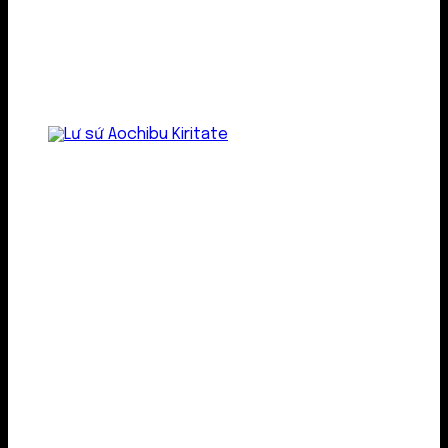
Lư gốm sứ