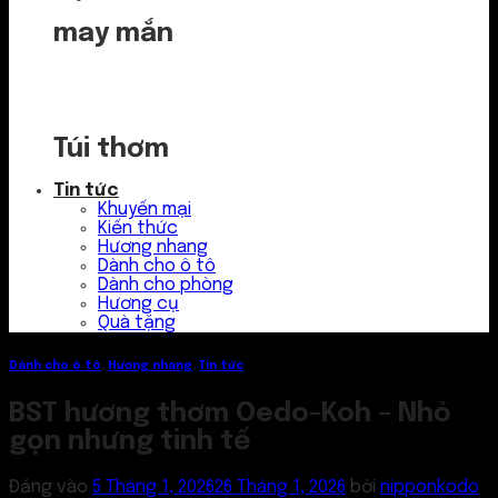
may mắn
Túi thơm
Tin tức
Khuyến mại
Kiến thức
Hương nhang
Dành cho ô tô
Dành cho phòng
Hương cụ
Quà tặng
Dành cho ô tô
,
Hương nhang
,
Tin tức
BST hương thơm Oedo-Koh – Nhỏ
gọn nhưng tinh tế
Đăng vào
5 Tháng 1, 2026
26 Tháng 1, 2026
bởi
nipponkodo