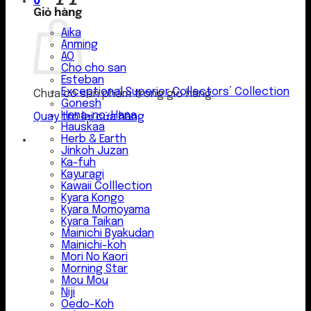
0
Giỏ hàng
Aika
Anming
AO
Cho cho san
Esteban
Exceptional Superior Collectors’ Collection
Chưa có sản phẩm trong giỏ hàng.
Gonesh
Hana-no-Hana
Quay trở lại cửa hàng
Hauskaa
Herb & Earth
Jinkoh Juzan
Ka-fuh
Kayuragi
Kawaii Colllection
Kyara Kongo
Kyara Momoyama
Kyara Taikan
Mainichi Byakudan
Mainichi-koh
Mori No Kaori
Morning Star
Mou Mou
Niji
Oedo-Koh