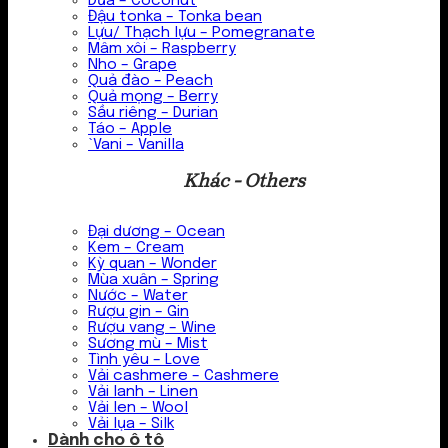
Dừa – Coconut
Đậu tonka – Tonka bean
Lựu/ Thạch lựu – Pomegranate
Mâm xôi – Raspberry
Nho – Grape
Quả đào – Peach
Quả mọng – Berry
Sầu riêng – Durian
Táo – Apple
`Vani – Vanilla
Khác - Others
Đại dương – Ocean
Kem – Cream
Kỳ quan – Wonder
Mùa xuân – Spring
Nước – Water
Rượu gin – Gin
Rượu vang – Wine
Sương mù – Mist
Tình yêu – Love
Vải cashmere – Cashmere
Vải lanh – Linen
Vải len – Wool
Vải lụa – Silk
Dành cho ô tô