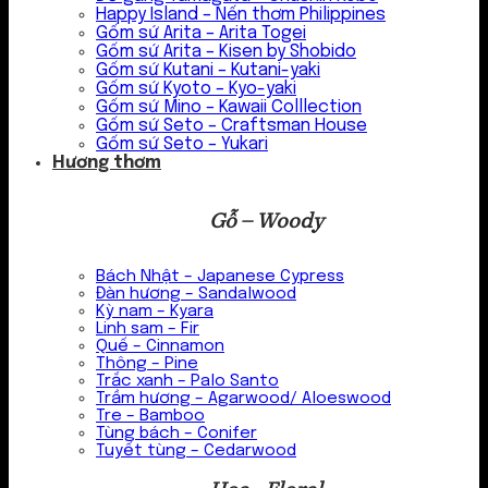
Happy Island – Nến thơm Philippines
Gốm sứ Arita – Arita Togei
Gốm sứ Arita – Kisen by Shobido
Gốm sứ Kutani – Kutani-yaki
Gốm sứ Kyoto – Kyo-yaki
Gốm sứ Mino – Kawaii Colllection
Gốm sứ Seto – Craftsman House
Gốm sứ Seto – Yukari
Hương thơm
Gỗ – Woody
Bách Nhật – Japanese Cypress
Đàn hương – Sandalwood
Kỳ nam – Kyara
Linh sam – Fir
Quế – Cinnamon
Thông – Pine
Trắc xanh – Palo Santo
Trầm hương – Agarwood/ Aloeswood
Tre – Bamboo
Tùng bách – Conifer
Tuyết tùng – Cedarwood