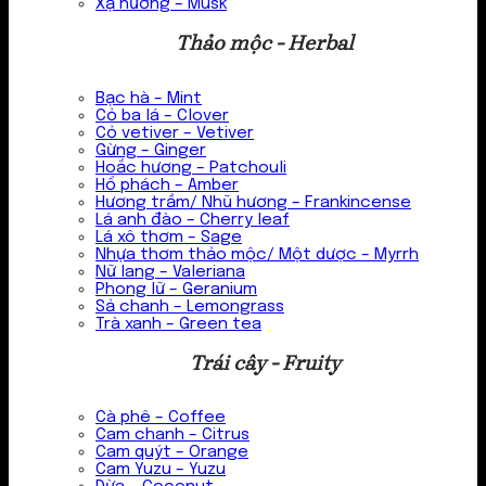
Xạ hương – Musk
Thảo mộc - Herbal
Bạc hà – Mint
Cỏ ba lá – Clover
Cỏ vetiver – Vetiver
Gừng – Ginger
Hoắc hương – Patchouli
Hổ phách – Amber
Hương trầm/ Nhũ hương – Frankincense
Lá anh đào – Cherry leaf
Lá xô thơm – Sage
Nhựa thơm thảo mộc/ Một dược – Myrrh
Nữ lang – Valeriana
Phong lữ – Geranium
Sả chanh – Lemongrass
Trà xanh – Green tea
Trái cây - Fruity
Cà phê – Coffee
Cam chanh – Citrus
Cam quýt – Orange
Cam Yuzu – Yuzu