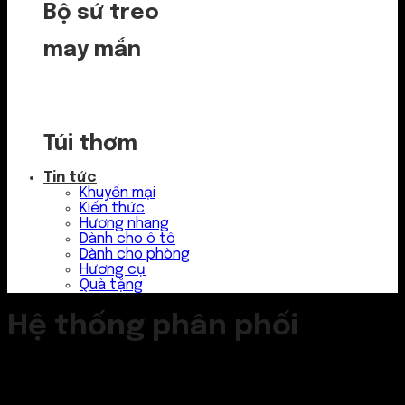
Bộ sứ treo
may mắn
Túi thơm
Tin tức
Khuyến mại
Kiến thức
Hương nhang
Dành cho ô tô
Dành cho phòng
Hương cụ
Quà tặng
Hệ thống phân phối