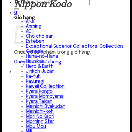
Nippon Kodo
Tìm kiếm:
0
Giỏ hàng
Aika
Anming
AO
Cho cho san
Esteban
Exceptional Superior Collectors’ Collection
Gonesh
Chưa có sản phẩm trong giỏ hàng.
Hana-no-Hana
Hauskaa
Quay trở lại cửa hàng
Herb & Earth
Jinkoh Juzan
Ka-fuh
Kayuragi
Kawaii Colllection
Kyara Kongo
Kyara Momoyama
Kyara Taikan
Mainichi Byakudan
Mainichi-koh
Mori No Kaori
Morning Star
Mou Mou
Niji