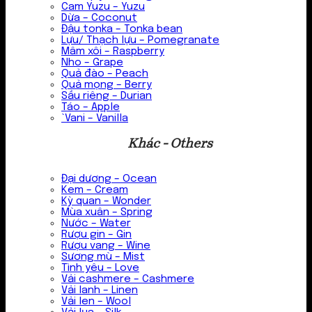
Cam Yuzu – Yuzu
Dừa – Coconut
Đậu tonka – Tonka bean
Lựu/ Thạch lựu – Pomegranate
Mâm xôi – Raspberry
Nho – Grape
Quả đào – Peach
Quả mọng – Berry
Sầu riêng – Durian
Táo – Apple
`Vani – Vanilla
Khác - Others
Đại dương – Ocean
Kem – Cream
Kỳ quan – Wonder
Mùa xuân – Spring
Nước – Water
Rượu gin – Gin
Rượu vang – Wine
Sương mù – Mist
Tình yêu – Love
Vải cashmere – Cashmere
Vải lanh – Linen
Vải len – Wool