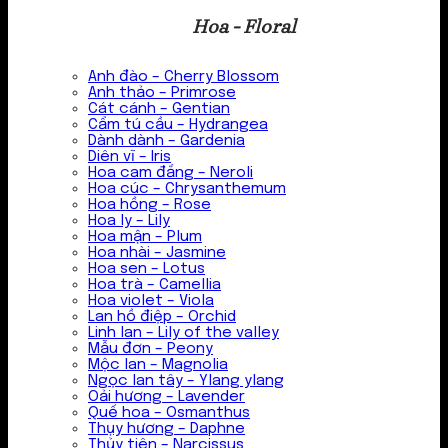
Hoa - Floral
Anh đào – Cherry Blossom
Anh thảo – Primrose
Cát cánh – Gentian
Cẩm tú cầu – Hydrangea
Dành dành – Gardenia
Diên vĩ – Iris
Hoa cam đắng – Neroli
Hoa cúc – Chrysanthemum
Hoa hồng – Rose
Hoa ly – Lily
Hoa mận – Plum
Hoa nhài – Jasmine
Hoa sen – Lotus
Hoa trà – Camellia
Hoa violet – Viola
Lan hồ điệp – Orchid
Linh lan – Lily of the valley
Mẫu đơn – Peony
Mộc lan – Magnolia
Ngọc lan tây – Ylang ylang
Oải hương – Lavender
Quế hoa – Osmanthus
Thụy hương – Daphne
Thủy tiên – Narcissus