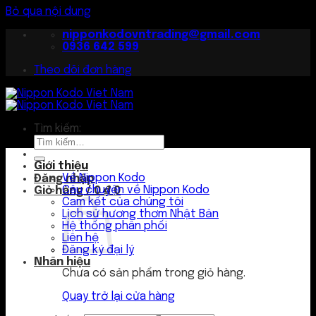
Bỏ qua nội dung
nipponkodovntrading@gmail.com
0936 642 599
Theo dõi đơn hàng
Tìm kiếm:
Giới thiệu
Về Nippon Kodo
Đăng nhập
Câu chuyện về Nippon Kodo
Giỏ hàng /
0
₫
0
Cam kết của chúng tôi
Lịch sử hương thơm Nhật Bản
Hệ thống phân phối
Liên hệ
Đăng ký đại lý
Nhãn hiệu
Chưa có sản phẩm trong giỏ hàng.
Quay trở lại cửa hàng