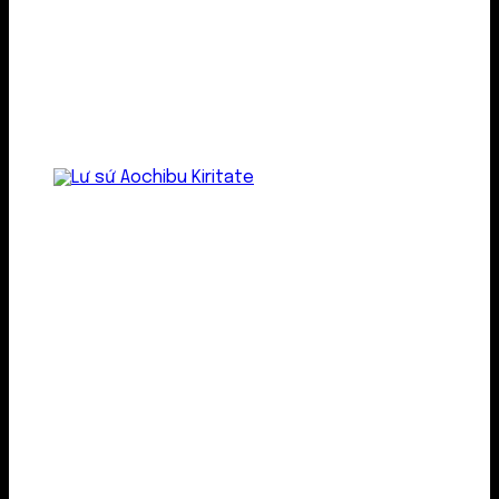
Lư gốm sứ