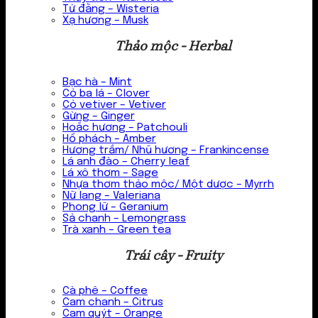
Tử đằng – Wisteria
Xạ hương – Musk
Thảo mộc - Herbal
Bạc hà – Mint
Cỏ ba lá – Clover
Cỏ vetiver – Vetiver
Gừng – Ginger
Hoắc hương – Patchouli
Hổ phách – Amber
Hương trầm/ Nhũ hương – Frankincense
Lá anh đào – Cherry leaf
Lá xô thơm – Sage
Nhựa thơm thảo mộc/ Một dược – Myrrh
Nữ lang – Valeriana
Phong lữ – Geranium
Sả chanh – Lemongrass
Trà xanh – Green tea
Trái cây - Fruity
Cà phê – Coffee
Cam chanh – Citrus
Cam quýt – Orange