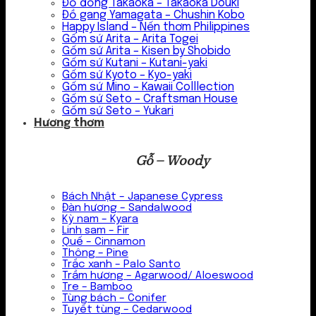
Đồ đồng Takaoka – Takaoka Douki
Đồ gang Yamagata – Chushin Kobo
Happy Island – Nến thơm Philippines
Gốm sứ Arita – Arita Togei
Gốm sứ Arita – Kisen by Shobido
Gốm sứ Kutani – Kutani-yaki
Gốm sứ Kyoto – Kyo-yaki
Gốm sứ Mino – Kawaii Colllection
Gốm sứ Seto – Craftsman House
Gốm sứ Seto – Yukari
Hương thơm
Gỗ – Woody
Bách Nhật – Japanese Cypress
Đàn hương – Sandalwood
Kỳ nam – Kyara
Linh sam – Fir
Quế – Cinnamon
Thông – Pine
Trắc xanh – Palo Santo
Trầm hương – Agarwood/ Aloeswood
Tre – Bamboo
Tùng bách – Conifer
Tuyết tùng – Cedarwood