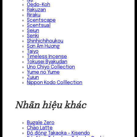
Oedo-Koh
Rakuzan
Riraku
Scentscape
Scentsual
Seiun
Senki
Shinhichihoukou
Sơn Âm Hương
Taiyo
Timeless Incense
Tokusei Byakudan
Uno Chiyo Collection
Yume no Yume
Zuiun
Nippon Kodo Colllection
Nhãn hiệu khác
Bugale Zero
Chao Latte
Đồ đồng Takaoka – Kisendo