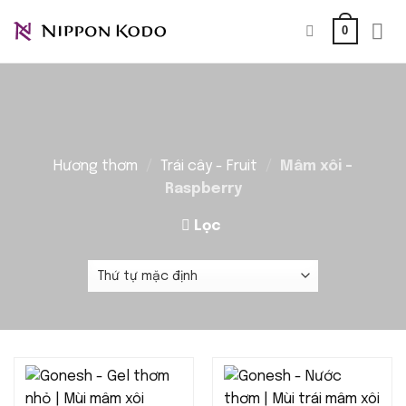
Bỏ
0
qua
nội
dung
Hương thơm
/
Trái cây - Fruit
/
Mâm xôi -
Raspberry
Lọc