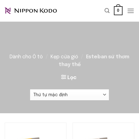
Bỏ
0
qua
nội
dung
Dành cho Ô tô
/
Kẹp cửa gió
/
Esteban sứ thơm
thay thế
Lọc