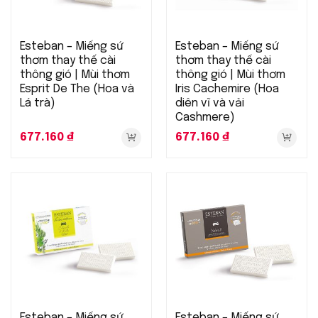
Esteban – Miếng sứ
Esteban – Miếng sứ
thơm thay thế cài
thơm thay thế cài
thông gió | Mùi thơm
thông gió | Mùi thơm
Esprit De The (Hoa và
Iris Cachemire (Hoa
Lá trà)
diên vĩ và vải
Cashmere)
677.160
₫
677.160
₫
Esteban – Miếng sứ
Esteban – Miếng sứ