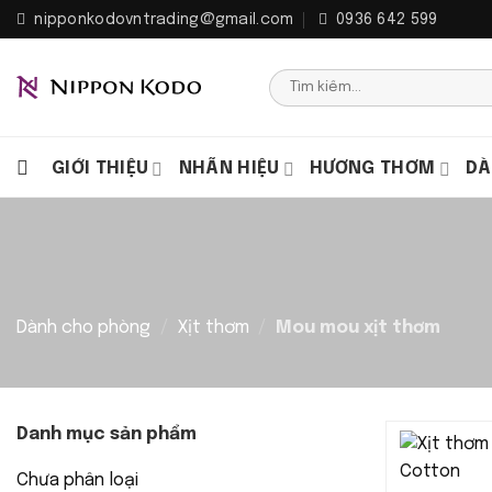
Bỏ
nipponkodovntrading@gmail.com
0936 642 599
qua
nội
Tìm
dung
kiếm:
GIỚI THIỆU
NHÃN HIỆU
HƯƠNG THƠM
DÀ
Dành cho phòng
/
Xịt thơm
/
Mou mou xịt thơm
Danh mục sản phẩm
Chưa phân loại