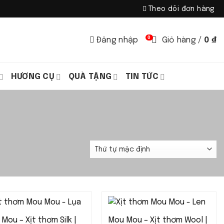
Theo dõi đơn hàng
0
Đăng nhập
Giỏ hàng /
0
₫
HƯƠNG CỤ
QUÀ TẶNG
TIN TỨC
Mou – Xịt thơm Silk |
Mou Mou – Xịt thơm Wool |