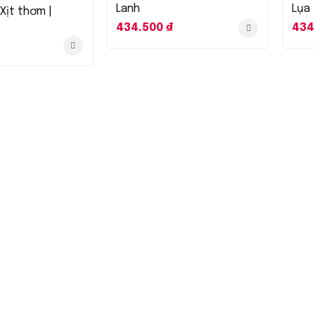
Lanh
Lụa
Xịt thơm |
434.500
₫
434