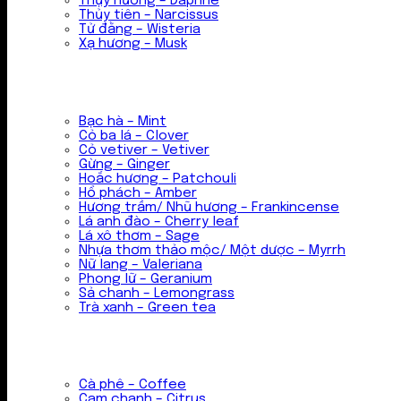
Thụy hương – Daphne
Thủy tiên – Narcissus
Tử đằng – Wisteria
Xạ hương – Musk
Bạc hà – Mint
Cỏ ba lá – Clover
Cỏ vetiver – Vetiver
Gừng – Ginger
Hoắc hương – Patchouli
Hổ phách – Amber
Hương trầm/ Nhũ hương – Frankincense
Lá anh đào – Cherry leaf
Lá xô thơm – Sage
Nhựa thơm thảo mộc/ Một dược – Myrrh
Nữ lang – Valeriana
Phong lữ – Geranium
Sả chanh – Lemongrass
Trà xanh – Green tea
Cà phê – Coffee
Cam chanh – Citrus