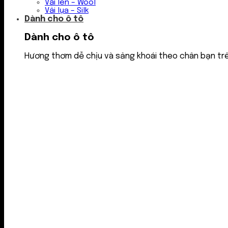
Vải len – Wool
Vải lụa – Silk
Dành cho ô tô
Dành cho ô tô
Hương thơm dễ chịu và sảng khoái theo chân bạn tr
Nước thơm