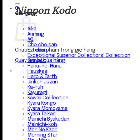
Nippon Kodo
0
Giỏ hàng
Aika
Anming
AO
Cho cho san
Esteban
Chưa có sản phẩm trong giỏ hàng.
Exceptional Superior Collectors’ Collection
Quay trở lại cửa hàng
Gonesh
Hana-no-Hana
Hauskaa
Herb & Earth
Jinkoh Juzan
Ka-fuh
Kayuragi
Kawaii Colllection
Kyara Kongo
Kyara Momoyama
Kyara Taikan
Mainichi Byakudan
Mainichi-koh
Mori No Kaori
Morning Star