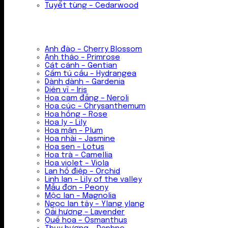
Tuyết tùng – Cedarwood
Anh đào – Cherry Blossom
Anh thảo – Primrose
Cát cánh – Gentian
Cẩm tú cầu – Hydrangea
Dành dành – Gardenia
Diên vĩ – Iris
Hoa cam đắng – Neroli
Hoa cúc – Chrysanthemum
Hoa hồng – Rose
Hoa ly – Lily
Hoa mận – Plum
Hoa nhài – Jasmine
Hoa sen – Lotus
Hoa trà – Camellia
Hoa violet – Viola
Lan hồ điệp – Orchid
Linh lan – Lily of the valley
Mẫu đơn – Peony
Mộc lan – Magnolia
Ngọc lan tây – Ylang ylang
Oải hương – Lavender
Quế hoa – Osmanthus