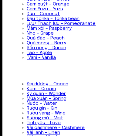
Cam quýt – Orange
Cam Yuzu – Yuzu
Dừa – Coconut
Đậu tonka – Tonka bean
Lựu/ Thạch lựu – Pomegranate
Mâm xôi – Raspberry
Nho – Grape
Quả đào – Peach
Quả mọng – Berry
Sầu riêng – Durian
Táo – Apple
`Vani – Vanilla
Đại dương – Ocean
Kem – Cream
Kỳ quan – Wonder
Mùa xuân – Spring
Nước – Water
Rượu gin – Gin
Rượu vang – Wine
Sương mù – Mist
Tình yêu – Love
Vải cashmere – Cashmere
Vải lanh – Linen