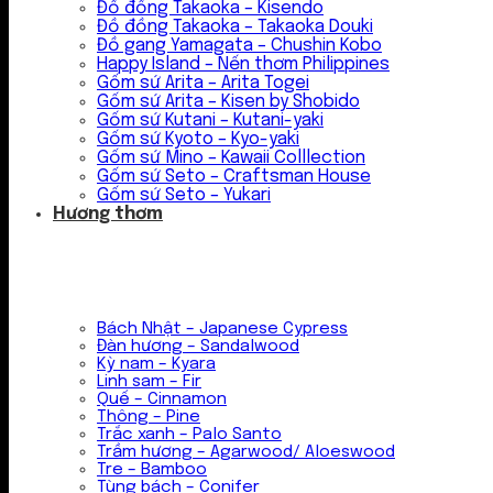
Đồ đồng Takaoka – Kisendo
Đồ đồng Takaoka – Takaoka Douki
Đồ gang Yamagata – Chushin Kobo
Happy Island – Nến thơm Philippines
Gốm sứ Arita – Arita Togei
Gốm sứ Arita – Kisen by Shobido
Gốm sứ Kutani – Kutani-yaki
Gốm sứ Kyoto – Kyo-yaki
Gốm sứ Mino – Kawaii Colllection
Gốm sứ Seto – Craftsman House
Gốm sứ Seto – Yukari
Hương thơm
Bách Nhật – Japanese Cypress
Đàn hương – Sandalwood
Kỳ nam – Kyara
Linh sam – Fir
Quế – Cinnamon
Thông – Pine
Trắc xanh – Palo Santo
Trầm hương – Agarwood/ Aloeswood
Tre – Bamboo
Tùng bách – Conifer