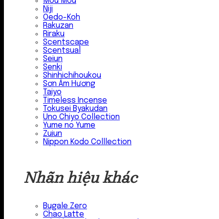
Mou Mou
Niji
Oedo-Koh
Rakuzan
Riraku
Scentscape
Scentsual
Seiun
Senki
Shinhichihoukou
Sơn Âm Hương
Taiyo
Timeless Incense
Tokusei Byakudan
Uno Chiyo Collection
Yume no Yume
Zuiun
Nippon Kodo Colllection
Nhãn hiệu khác
Bugale Zero
Chao Latte