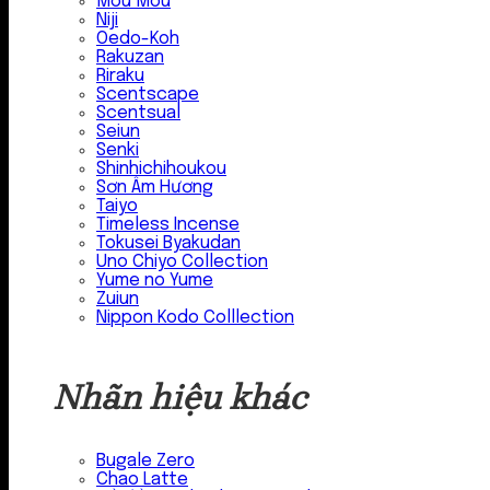
Mou Mou
Niji
Oedo-Koh
Rakuzan
Riraku
Scentscape
Scentsual
Seiun
Senki
Shinhichihoukou
Sơn Âm Hương
Taiyo
Timeless Incense
Tokusei Byakudan
Uno Chiyo Collection
Yume no Yume
Zuiun
Nippon Kodo Colllection
Nhãn hiệu khác
Bugale Zero
Chao Latte