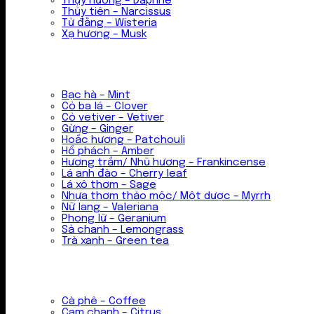
Thụy hương – Daphne
Thủy tiên – Narcissus
Tử đằng – Wisteria
Xạ hương – Musk
Bạc hà – Mint
Cỏ ba lá – Clover
Cỏ vetiver – Vetiver
Gừng – Ginger
Hoắc hương – Patchouli
Hổ phách – Amber
Hương trầm/ Nhũ hương – Frankincense
Lá anh đào – Cherry leaf
Lá xô thơm – Sage
Nhựa thơm thảo mộc/ Một dược – Myrrh
Nữ lang – Valeriana
Phong lữ – Geranium
Sả chanh – Lemongrass
Trà xanh – Green tea
Cà phê – Coffee
Cam chanh – Citrus