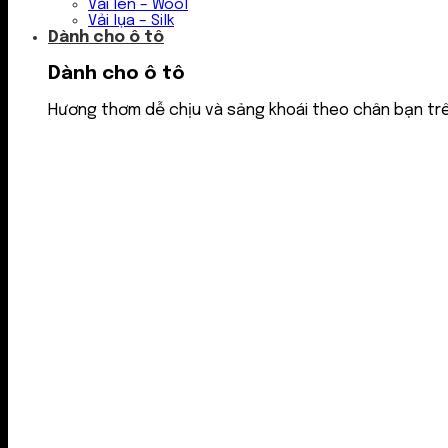
Vải len – Wool
Vải lụa – Silk
Dành cho ô tô
Dành cho ô tô
Hương thơm dễ chịu và sảng khoái theo chân bạn tr
Nước thơm