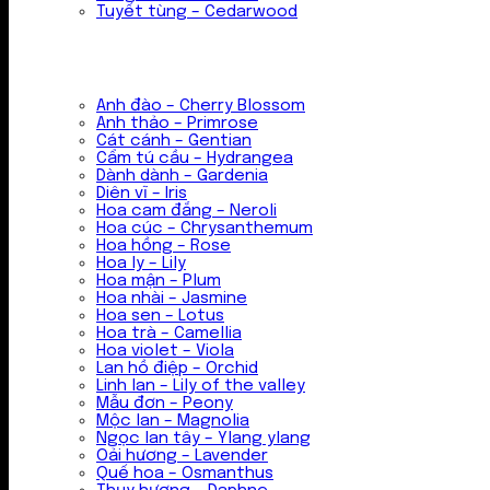
Tuyết tùng – Cedarwood
Anh đào – Cherry Blossom
Anh thảo – Primrose
Cát cánh – Gentian
Cẩm tú cầu – Hydrangea
Dành dành – Gardenia
Diên vĩ – Iris
Hoa cam đắng – Neroli
Hoa cúc – Chrysanthemum
Hoa hồng – Rose
Hoa ly – Lily
Hoa mận – Plum
Hoa nhài – Jasmine
Hoa sen – Lotus
Hoa trà – Camellia
Hoa violet – Viola
Lan hồ điệp – Orchid
Linh lan – Lily of the valley
Mẫu đơn – Peony
Mộc lan – Magnolia
Ngọc lan tây – Ylang ylang
Oải hương – Lavender
Quế hoa – Osmanthus