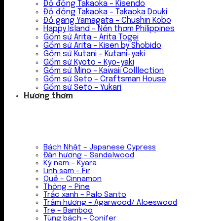
Đồ đồng Takaoka – Kisendo
Đồ đồng Takaoka – Takaoka Douki
Đồ gang Yamagata – Chushin Kobo
Happy Island – Nến thơm Philippines
Gốm sứ Arita – Arita Togei
Gốm sứ Arita – Kisen by Shobido
Gốm sứ Kutani – Kutani-yaki
Gốm sứ Kyoto – Kyo-yaki
Gốm sứ Mino – Kawaii Colllection
Gốm sứ Seto – Craftsman House
Gốm sứ Seto – Yukari
Hương thơm
Bách Nhật – Japanese Cypress
Đàn hương – Sandalwood
Kỳ nam – Kyara
Linh sam – Fir
Quế – Cinnamon
Thông – Pine
Trắc xanh – Palo Santo
Trầm hương – Agarwood/ Aloeswood
Tre – Bamboo
Tùng bách – Conifer