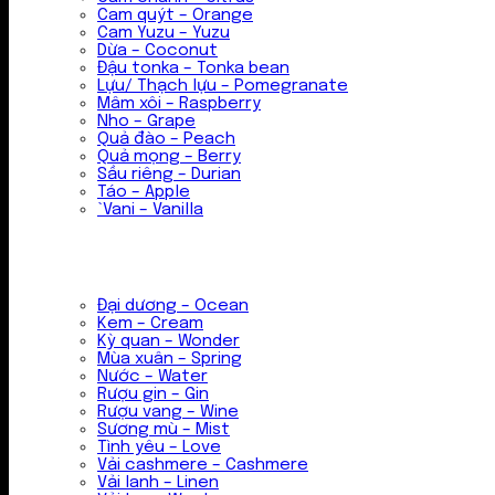
Cam quýt – Orange
Cam Yuzu – Yuzu
Dừa – Coconut
Đậu tonka – Tonka bean
Lựu/ Thạch lựu – Pomegranate
Mâm xôi – Raspberry
Nho – Grape
Quả đào – Peach
Quả mọng – Berry
Sầu riêng – Durian
Táo – Apple
`Vani – Vanilla
Đại dương – Ocean
Kem – Cream
Kỳ quan – Wonder
Mùa xuân – Spring
Nước – Water
Rượu gin – Gin
Rượu vang – Wine
Sương mù – Mist
Tình yêu – Love
Vải cashmere – Cashmere
Vải lanh – Linen