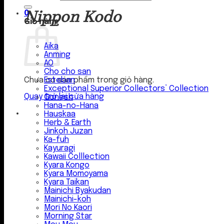
Nippon Kodo
0
Giỏ hàng
Aika
Anming
AO
Cho cho san
Esteban
Chưa có sản phẩm trong giỏ hàng.
Exceptional Superior Collectors’ Collection
Quay trở lại cửa hàng
Gonesh
Hana-no-Hana
Hauskaa
Herb & Earth
Jinkoh Juzan
Ka-fuh
Kayuragi
Kawaii Colllection
Kyara Kongo
Kyara Momoyama
Kyara Taikan
Mainichi Byakudan
Mainichi-koh
Mori No Kaori
Morning Star