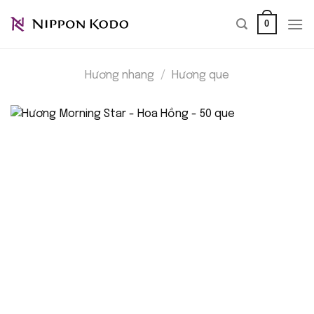
Bỏ
0
qua
nội
dung
Hương nhang
/
Hương que