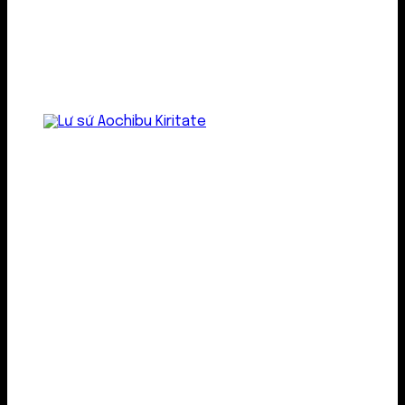
Lư gốm sứ