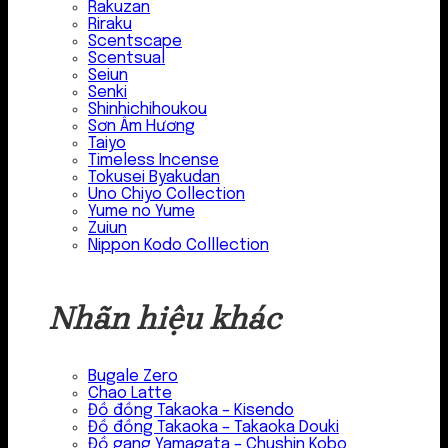
Rakuzan
Riraku
Scentscape
Scentsual
Seiun
Senki
Shinhichihoukou
Sơn Âm Hương
Taiyo
Timeless Incense
Tokusei Byakudan
Uno Chiyo Collection
Yume no Yume
Zuiun
Nippon Kodo Colllection
Nhãn hiệu khác
Bugale Zero
Chao Latte
Đồ đồng Takaoka – Kisendo
Đồ đồng Takaoka – Takaoka Douki
Đồ gang Yamagata – Chushin Kobo