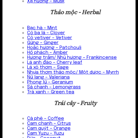
Xạ hương – Musk
Thảo mộc - Herbal
Bạc hà – Mint
Cỏ ba lá – Clover
Cỏ vetiver – Vetiver
Gừng – Ginger
Hoắc hương – Patchouli
Hổ phách – Amber
Hương trầm/ Nhũ hương – Frankincense
Lá anh đào – Cherry leaf
Lá xô thơm – Sage
Nhựa thơm thảo mộc/ Một dược – Myrrh
Nữ lang – Valeriana
Phong lữ – Geranium
Sả chanh – Lemongrass
Trà xanh – Green tea
Trái cây - Fruity
Cà phê – Coffee
Cam chanh – Citrus
Cam quýt – Orange
Cam Yuzu – Yuzu