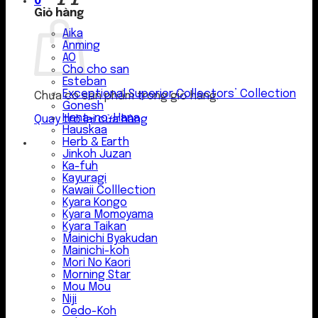
0
Giỏ hàng
Aika
Anming
AO
Cho cho san
Esteban
Exceptional Superior Collectors’ Collection
Chưa có sản phẩm trong giỏ hàng.
Gonesh
Hana-no-Hana
Quay trở lại cửa hàng
Hauskaa
Herb & Earth
Jinkoh Juzan
Ka-fuh
Kayuragi
Kawaii Colllection
Kyara Kongo
Kyara Momoyama
Kyara Taikan
Mainichi Byakudan
Mainichi-koh
Mori No Kaori
Morning Star
Mou Mou
Niji
Oedo-Koh