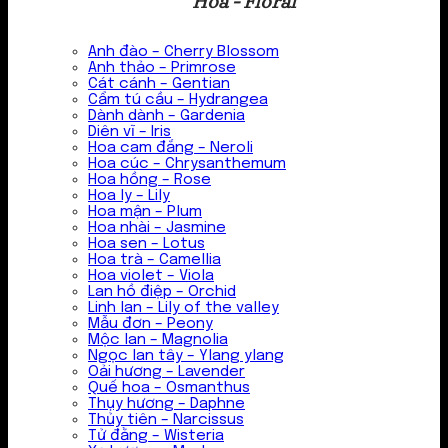
Hoa - Floral
Anh đào – Cherry Blossom
Anh thảo – Primrose
Cát cánh – Gentian
Cẩm tú cầu – Hydrangea
Dành dành – Gardenia
Diên vĩ – Iris
Hoa cam đắng – Neroli
Hoa cúc – Chrysanthemum
Hoa hồng – Rose
Hoa ly – Lily
Hoa mận – Plum
Hoa nhài – Jasmine
Hoa sen – Lotus
Hoa trà – Camellia
Hoa violet – Viola
Lan hồ điệp – Orchid
Linh lan – Lily of the valley
Mẫu đơn – Peony
Mộc lan – Magnolia
Ngọc lan tây – Ylang ylang
Oải hương – Lavender
Quế hoa – Osmanthus
Thụy hương – Daphne
Thủy tiên – Narcissus
Tử đằng – Wisteria