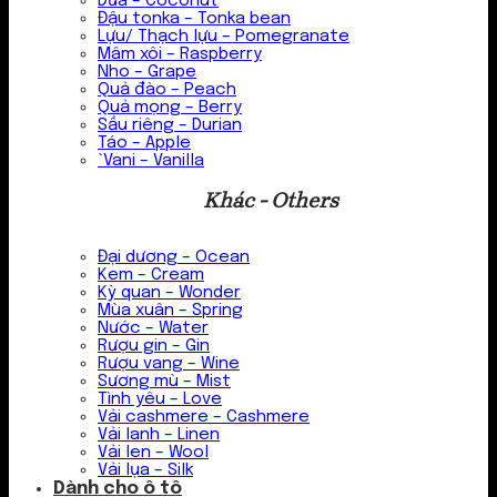
Dừa – Coconut
Đậu tonka – Tonka bean
Lựu/ Thạch lựu – Pomegranate
Mâm xôi – Raspberry
Nho – Grape
Quả đào – Peach
Quả mọng – Berry
Sầu riêng – Durian
Táo – Apple
`Vani – Vanilla
Khác - Others
Đại dương – Ocean
Kem – Cream
Kỳ quan – Wonder
Mùa xuân – Spring
Nước – Water
Rượu gin – Gin
Rượu vang – Wine
Sương mù – Mist
Tình yêu – Love
Vải cashmere – Cashmere
Vải lanh – Linen
Vải len – Wool
Vải lụa – Silk
Dành cho ô tô