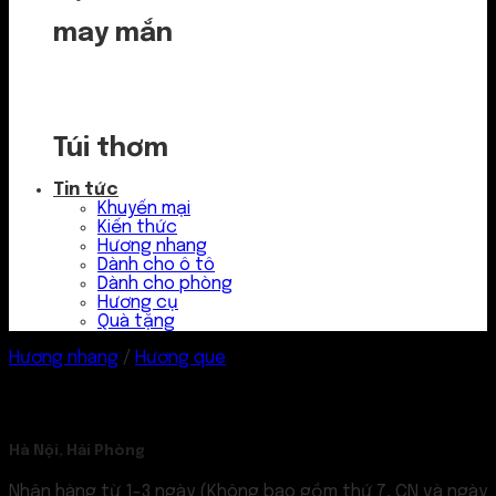
may mắn
Túi thơm
Tin tức
Khuyến mại
Kiến thức
Hương nhang
Dành cho ô tô
Dành cho phòng
Hương cụ
Quà tặng
Hương nhang
/
Hương que
Hà Nội, Hải Phòng
Nhận hàng từ 1-3 ngày (Không bao gồm thứ 7, CN và ngày