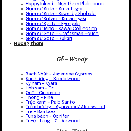
Happy Island – Nến thơm Philippines
Gốm sứ Arita – Arita Togei
Gốm sứ Arita – Kisen by Shobido
Gốm sứ Kutani – Kutani-yaki
Gốm sứ Kyoto – Kyo-yaki
Gốm sứ Mino – Kawaii Colllection
Gốm sứ Seto – Craftsman House
Gốm sứ Seto – Yukari
Hương thơm
Gỗ – Woody
Bách Nhật – Japanese Cypress
Đàn hương – Sandalwood
Kỳ nam – Kyara
Linh sam – Fir
Quế – Cinnamon
Thông – Pine
Trắc xanh – Palo Santo
Trầm hương – Agarwood/ Aloeswood
Tre – Bamboo
Tùng bách – Conifer
Tuyết tùng – Cedarwood