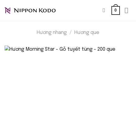
Bỏ
0
qua
nội
dung
Hương nhang
/
Hương que