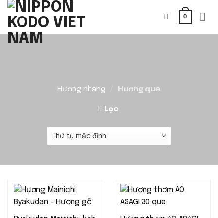
Bỏ
0
qua
nội
dung
Hương nhang
/
Hương que
Lọc