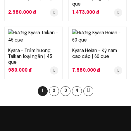
que
2.980.000
₫
1.473.000
₫
Kyara – Trầm hương
Kyara Heian – Kỳ nam
Taikan loại ngắn | 45
cao cấp | 60 que
que
980.000
₫
7.580.000
₫
1
2
3
4