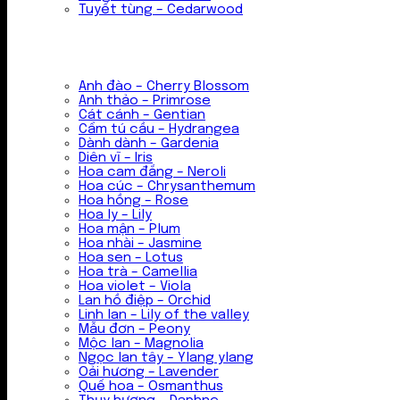
Tuyết tùng – Cedarwood
Anh đào – Cherry Blossom
Anh thảo – Primrose
Cát cánh – Gentian
Cẩm tú cầu – Hydrangea
Dành dành – Gardenia
Diên vĩ – Iris
Hoa cam đắng – Neroli
Hoa cúc – Chrysanthemum
Hoa hồng – Rose
Hoa ly – Lily
Hoa mận – Plum
Hoa nhài – Jasmine
Hoa sen – Lotus
Hoa trà – Camellia
Hoa violet – Viola
Lan hồ điệp – Orchid
Linh lan – Lily of the valley
Mẫu đơn – Peony
Mộc lan – Magnolia
Ngọc lan tây – Ylang ylang
Oải hương – Lavender
Quế hoa – Osmanthus