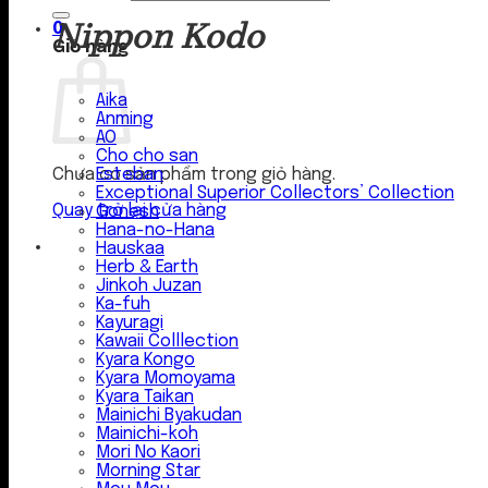
Nippon Kodo
0
Giỏ hàng
Aika
Anming
AO
Cho cho san
Esteban
Chưa có sản phẩm trong giỏ hàng.
Exceptional Superior Collectors’ Collection
Quay trở lại cửa hàng
Gonesh
Hana-no-Hana
Hauskaa
Herb & Earth
Jinkoh Juzan
Ka-fuh
Kayuragi
Kawaii Colllection
Kyara Kongo
Kyara Momoyama
Kyara Taikan
Mainichi Byakudan
Mainichi-koh
Mori No Kaori
Morning Star