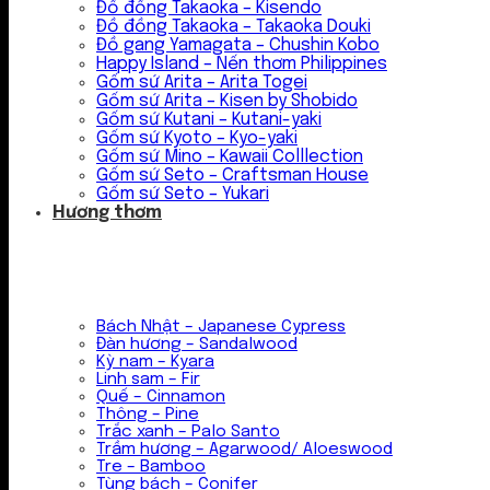
Đồ đồng Takaoka – Kisendo
Đồ đồng Takaoka – Takaoka Douki
Đồ gang Yamagata – Chushin Kobo
Happy Island – Nến thơm Philippines
Gốm sứ Arita – Arita Togei
Gốm sứ Arita – Kisen by Shobido
Gốm sứ Kutani – Kutani-yaki
Gốm sứ Kyoto – Kyo-yaki
Gốm sứ Mino – Kawaii Colllection
Gốm sứ Seto – Craftsman House
Gốm sứ Seto – Yukari
Hương thơm
Bách Nhật – Japanese Cypress
Đàn hương – Sandalwood
Kỳ nam – Kyara
Linh sam – Fir
Quế – Cinnamon
Thông – Pine
Trắc xanh – Palo Santo
Trầm hương – Agarwood/ Aloeswood
Tre – Bamboo
Tùng bách – Conifer