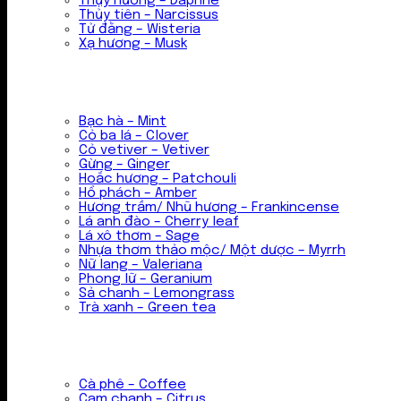
Thụy hương – Daphne
Thủy tiên – Narcissus
Tử đằng – Wisteria
Xạ hương – Musk
Bạc hà – Mint
Cỏ ba lá – Clover
Cỏ vetiver – Vetiver
Gừng – Ginger
Hoắc hương – Patchouli
Hổ phách – Amber
Hương trầm/ Nhũ hương – Frankincense
Lá anh đào – Cherry leaf
Lá xô thơm – Sage
Nhựa thơm thảo mộc/ Một dược – Myrrh
Nữ lang – Valeriana
Phong lữ – Geranium
Sả chanh – Lemongrass
Trà xanh – Green tea
Cà phê – Coffee
Cam chanh – Citrus