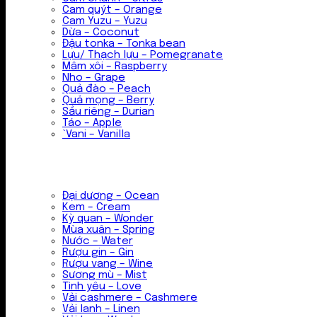
Cam quýt – Orange
Cam Yuzu – Yuzu
Dừa – Coconut
Đậu tonka – Tonka bean
Lựu/ Thạch lựu – Pomegranate
Mâm xôi – Raspberry
Nho – Grape
Quả đào – Peach
Quả mọng – Berry
Sầu riêng – Durian
Táo – Apple
`Vani – Vanilla
Đại dương – Ocean
Kem – Cream
Kỳ quan – Wonder
Mùa xuân – Spring
Nước – Water
Rượu gin – Gin
Rượu vang – Wine
Sương mù – Mist
Tình yêu – Love
Vải cashmere – Cashmere
Vải lanh – Linen