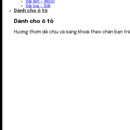
Vải len – Wool
Vải lụa – Silk
Dành cho ô tô
Dành cho ô tô
Hương thơm dễ chịu và sảng khoái theo chân bạn tr
Nước thơm