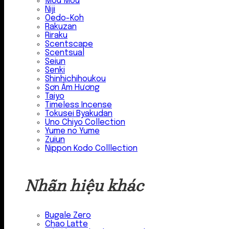
Mou Mou
Niji
Oedo-Koh
Rakuzan
Riraku
Scentscape
Scentsual
Seiun
Senki
Shinhichihoukou
Sơn Âm Hương
Taiyo
Timeless Incense
Tokusei Byakudan
Uno Chiyo Collection
Yume no Yume
Zuiun
Nippon Kodo Colllection
Nhãn hiệu khác
Bugale Zero
Chao Latte