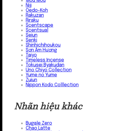
Mou Mou
Niji
Oedo-Koh
Rakuzan
Riraku
Scentscape
Scentsual
Seiun
Senki
Shinhichihoukou
Sơn Âm Hương
Taiyo
Timeless Incense
Tokusei Byakudan
Uno Chiyo Collection
Yume no Yume
Zuiun
Nippon Kodo Colllection
Nhãn hiệu khác
Bugale Zero
Chao Latte