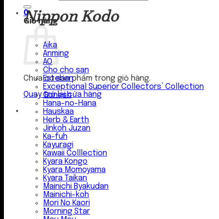
Nippon Kodo
0
Giỏ hàng
Aika
Anming
AO
Cho cho san
Esteban
Chưa có sản phẩm trong giỏ hàng.
Exceptional Superior Collectors’ Collection
Quay trở lại cửa hàng
Gonesh
Hana-no-Hana
Hauskaa
Herb & Earth
Jinkoh Juzan
Ka-fuh
Kayuragi
Kawaii Colllection
Kyara Kongo
Kyara Momoyama
Kyara Taikan
Mainichi Byakudan
Mainichi-koh
Mori No Kaori
Morning Star