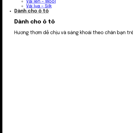
Vải len – Wool
Vải lụa – Silk
Dành cho ô tô
Dành cho ô tô
Hương thơm dễ chịu và sảng khoái theo chân bạn tr
Nước thơm