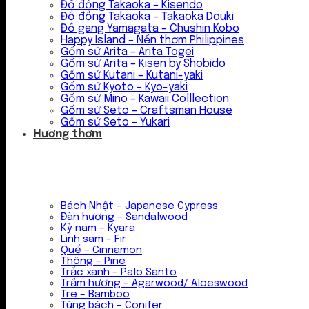
Đồ đồng Takaoka – Kisendo
Đồ đồng Takaoka – Takaoka Douki
Đồ gang Yamagata – Chushin Kobo
Happy Island – Nến thơm Philippines
Gốm sứ Arita – Arita Togei
Gốm sứ Arita – Kisen by Shobido
Gốm sứ Kutani – Kutani-yaki
Gốm sứ Kyoto – Kyo-yaki
Gốm sứ Mino – Kawaii Colllection
Gốm sứ Seto – Craftsman House
Gốm sứ Seto – Yukari
Hương thơm
Bách Nhật – Japanese Cypress
Đàn hương – Sandalwood
Kỳ nam – Kyara
Linh sam – Fir
Quế – Cinnamon
Thông – Pine
Trắc xanh – Palo Santo
Trầm hương – Agarwood/ Aloeswood
Tre – Bamboo
Tùng bách – Conifer