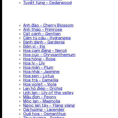
Tuyết tùng – Cedarwood
Anh đào – Cherry Blossom
Anh thảo – Primrose
Cát cánh – Gentian
Cẩm tú cầu – Hydrangea
Dành dành – Gardenia
Diên vĩ – Iris
Hoa cam đắng – Neroli
Hoa cúc – Chrysanthemum
Hoa hồng – Rose
Hoa ly – Lily
Hoa mận – Plum
Hoa nhài – Jasmine
Hoa sen – Lotus
Hoa trà – Camellia
Hoa violet – Viola
Lan hồ điệp – Orchid
Linh lan – Lily of the valley
Mẫu đơn – Peony
Mộc lan – Magnolia
Ngọc lan tây – Ylang ylang
Oải hương – Lavender
Quế hoa – Osmanthus