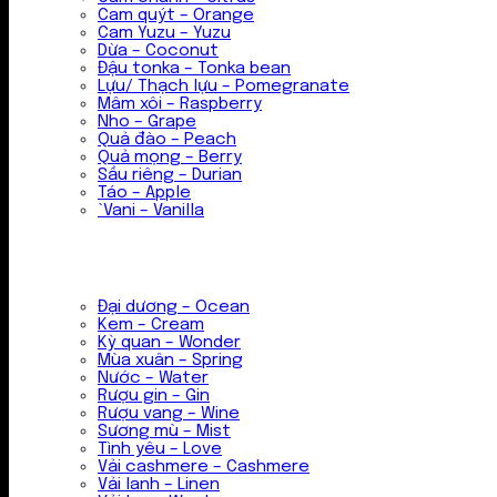
Cam quýt – Orange
Cam Yuzu – Yuzu
Dừa – Coconut
Đậu tonka – Tonka bean
Lựu/ Thạch lựu – Pomegranate
Mâm xôi – Raspberry
Nho – Grape
Quả đào – Peach
Quả mọng – Berry
Sầu riêng – Durian
Táo – Apple
`Vani – Vanilla
Đại dương – Ocean
Kem – Cream
Kỳ quan – Wonder
Mùa xuân – Spring
Nước – Water
Rượu gin – Gin
Rượu vang – Wine
Sương mù – Mist
Tình yêu – Love
Vải cashmere – Cashmere
Vải lanh – Linen