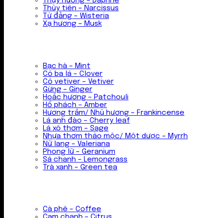
Thụy hương – Daphne
Thủy tiên – Narcissus
Tử đằng – Wisteria
Xạ hương – Musk
Bạc hà – Mint
Cỏ ba lá – Clover
Cỏ vetiver – Vetiver
Gừng – Ginger
Hoắc hương – Patchouli
Hổ phách – Amber
Hương trầm/ Nhũ hương – Frankincense
Lá anh đào – Cherry leaf
Lá xô thơm – Sage
Nhựa thơm thảo mộc/ Một dược – Myrrh
Nữ lang – Valeriana
Phong lữ – Geranium
Sả chanh – Lemongrass
Trà xanh – Green tea
Cà phê – Coffee
Cam chanh – Citrus