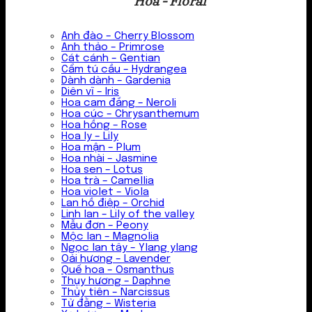
Hoa - Floral
Anh đào – Cherry Blossom
Anh thảo – Primrose
Cát cánh – Gentian
Cẩm tú cầu – Hydrangea
Dành dành – Gardenia
Diên vĩ – Iris
Hoa cam đắng – Neroli
Hoa cúc – Chrysanthemum
Hoa hồng – Rose
Hoa ly – Lily
Hoa mận – Plum
Hoa nhài – Jasmine
Hoa sen – Lotus
Hoa trà – Camellia
Hoa violet – Viola
Lan hồ điệp – Orchid
Linh lan – Lily of the valley
Mẫu đơn – Peony
Mộc lan – Magnolia
Ngọc lan tây – Ylang ylang
Oải hương – Lavender
Quế hoa – Osmanthus
Thụy hương – Daphne
Thủy tiên – Narcissus
Tử đằng – Wisteria