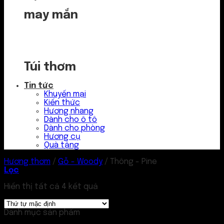
may mắn
Túi thơm
Tin tức
Khuyến mại
Kiến thức
Hương nhang
Dành cho ô tô
Dành cho phòng
Hương cụ
Quà tặng
Hương thơm
/
Gỗ - Woody
/
Thông - Pine
Lọc
Hiển thị tất cả 4 kết quả
Danh mục sản phẩm