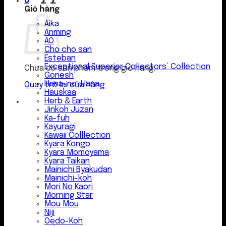
0
Giỏ hàng
Aika
Anming
AO
Cho cho san
Esteban
Exceptional Superior Collectors’ Collection
Chưa có sản phẩm trong giỏ hàng.
Gonesh
Hana-no-Hana
Quay trở lại cửa hàng
Hauskaa
Herb & Earth
Jinkoh Juzan
Ka-fuh
Kayuragi
Kawaii Colllection
Kyara Kongo
Kyara Momoyama
Kyara Taikan
Mainichi Byakudan
Mainichi-koh
Mori No Kaori
Morning Star
Mou Mou
Niji
Oedo-Koh