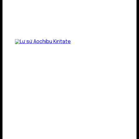
Lư gốm sứ