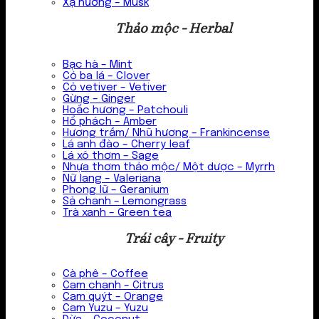
Xạ hương – Musk
Thảo mộc - Herbal
Bạc hà – Mint
Cỏ ba lá – Clover
Cỏ vetiver – Vetiver
Gừng – Ginger
Hoắc hương – Patchouli
Hổ phách – Amber
Hương trầm/ Nhũ hương – Frankincense
Lá anh đào – Cherry leaf
Lá xô thơm – Sage
Nhựa thơm thảo mộc/ Một dược – Myrrh
Nữ lang – Valeriana
Phong lữ – Geranium
Sả chanh – Lemongrass
Trà xanh – Green tea
Trái cây - Fruity
Cà phê – Coffee
Cam chanh – Citrus
Cam quýt – Orange
Cam Yuzu – Yuzu