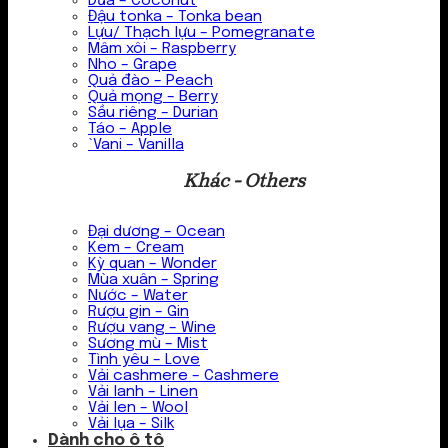
Dừa – Coconut
Đậu tonka – Tonka bean
Lựu/ Thạch lựu – Pomegranate
Mâm xôi – Raspberry
Nho – Grape
Quả đào – Peach
Quả mọng – Berry
Sầu riêng – Durian
Táo – Apple
`Vani – Vanilla
Khác - Others
Đại dương – Ocean
Kem – Cream
Kỳ quan – Wonder
Mùa xuân – Spring
Nước – Water
Rượu gin – Gin
Rượu vang – Wine
Sương mù – Mist
Tình yêu – Love
Vải cashmere – Cashmere
Vải lanh – Linen
Vải len – Wool
Vải lụa – Silk
Dành cho ô tô