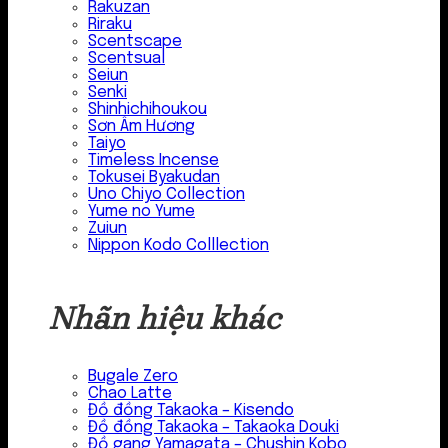
Rakuzan
Riraku
Scentscape
Scentsual
Seiun
Senki
Shinhichihoukou
Sơn Âm Hương
Taiyo
Timeless Incense
Tokusei Byakudan
Uno Chiyo Collection
Yume no Yume
Zuiun
Nippon Kodo Colllection
Nhãn hiệu khác
Bugale Zero
Chao Latte
Đồ đồng Takaoka – Kisendo
Đồ đồng Takaoka – Takaoka Douki
Đồ gang Yamagata – Chushin Kobo