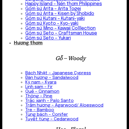
Happy Island – Nến thơm Philippines
Gốm sứ Arita – Arita Togei
Gốm sứ Arita – Kisen by Shobido
Gốm sứ Kutani – Kutani-yaki
Gốm sứ Kyoto – Kyo-yaki
Gốm sứ Mino – Kawaii Colllection
Gốm sứ Seto – Craftsman House
Gốm sứ Seto – Yukari
Hương thơm
Gỗ – Woody
Bách Nhật – Japanese Cypress
Đàn hương – Sandalwood
Kỳ nam – Kyara
Linh sam – Fir
Quế – Cinnamon
Thông – Pine
Trắc xanh – Palo Santo
Trầm hương – Agarwood/ Aloeswood
Tre – Bamboo
Tùng bách – Conifer
Tuyết tùng – Cedarwood