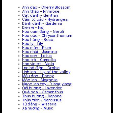
Anh đào – Cherry Blossom
Anh thảo – Primrose
Cát cánh – Gentian
Cẩm tú cầu – Hydrangea
Dành dành – Gardenia
Diên vĩ – Iris
Hoa cam đắng – Neroli
Hoa cúc – Chrysanthemum
Hoa hồng – Rose
Hoa ly – Lily
Hoa mận – Plum
Hoa nhài – Jasmine
Hoa sen – Lotus
Hoa trà – Camellia
Hoa violet – Viola
Lan hồ điệp – Orchid
Linh lan – Lily of the valley
Mẫu đơn – Peony
Mộc lan – Magnolia
Ngọc lan tây – Ylang ylang
Oải hương – Lavender
Quế hoa – Osmanthus
Thụy hương – Daphne
Thủy tiên – Narcissus
Tử đằng – Wisteria
Xạ hương – Musk