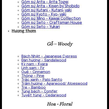
Gốm sứ Arita – Arita Togei
Gốm sứ Arita – Kisen by Shobido
Gốm sứ Kutani – Kutani-yaki
Gốm sứ Kyoto – Kyo-yaki
Gốm sứ Mino – Kawaii Colllection
Gốm sứ Seto – Craftsman House
Gốm sứ Seto – Yukari
Hương thơm
Gỗ – Woody
Bách Nhật – Japanese Cypress
Đàn hương – Sandalwood
Kỳ nam – Kyara
Linh sam – Fir
Quế – Cinnamon
Thông – Pine
Trắc xanh – Palo Santo
Trầm hương – Agarwood/ Aloeswood
Tre – Bamboo
Tùng bách – Conifer
Tuyết tùng – Cedarwood
Hoa - Floral