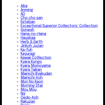
Aika
Anming
AO
Cho cho san
Esteban
Exceptional Superior Collectors’ Collection
Gonesh
Hana-no-Hana
Hauskaa
Herb & Earth
Jinkoh Juzan
Ka-fuh
Kayuragi
Kawaii Colllection
Kyara Kongo
Kyara Momoyama
Kyara Taikan
Mainichi Byakudan
Mainichi-koh
Mori No Kaori
Morning Star
Mou Mou
Niji
Oedo-Koh
Rakuzan