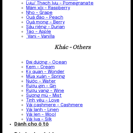
Lựu/ Thạch lựu – Pomegranate
Mâm xôi – Raspberry
Nho – Grape
Quả đào – Peach
Quả mọng – Berry
Sầu riêng – Durian
Táo – Apple
`Vani – Vanilla
Khác - Others
Đại dương – Ocean
Kem – Cream
Kỳ quan – Wonder
Mùa xuân – Spring
Nước – Water
Rượu gin – Gin
Rượu vang – Wine
Sương mù – Mist
Tình yêu – Love
Vải cashmere – Cashmere
Vải lanh – Linen
Vải len – Wool
Vải lụa – Silk
Dành cho ô tô