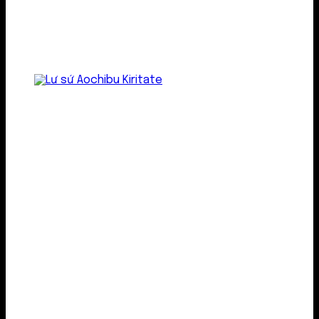
Lư gốm sứ