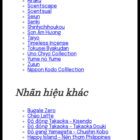
Riraku
Scentscape
Scentsual
Seiun
Senki
Shinhichihoukou
Sơn Âm Hương
Taiyo
Timeless Incense
Tokusei Byakudan
Uno Chiyo Collection
Yume no Yume
Zuiun
Nippon Kodo Colllection
Nhãn hiệu khác
Bugale Zero
Chao Latte
Đồ đồng Takaoka – Kisendo
Đồ đồng Takaoka – Takaoka Douki
Đồ gang Yamagata – Chushin Kobo
Happy Island – Nến thơm Philippines