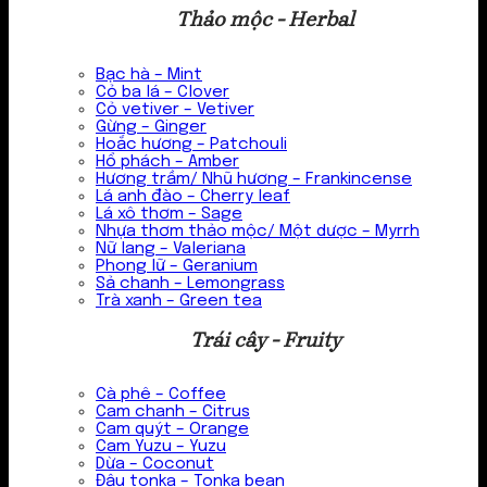
Thảo mộc - Herbal
Bạc hà – Mint
Cỏ ba lá – Clover
Cỏ vetiver – Vetiver
Gừng – Ginger
Hoắc hương – Patchouli
Hổ phách – Amber
Hương trầm/ Nhũ hương – Frankincense
Lá anh đào – Cherry leaf
Lá xô thơm – Sage
Nhựa thơm thảo mộc/ Một dược – Myrrh
Nữ lang – Valeriana
Phong lữ – Geranium
Sả chanh – Lemongrass
Trà xanh – Green tea
Trái cây - Fruity
Cà phê – Coffee
Cam chanh – Citrus
Cam quýt – Orange
Cam Yuzu – Yuzu
Dừa – Coconut
Đậu tonka – Tonka bean