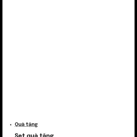
Túi thơm
Quà tặng
Set quà tặng