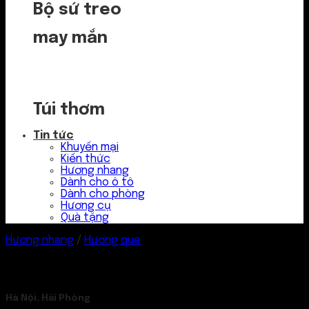
Bộ sứ treo
may mắn
Túi thơm
Tin tức
Khuyến mại
Kiến thức
Hương nhang
Dành cho ô tô
Dành cho phòng
Hương cụ
Quà tặng
Hương nhang
/
Hương que
Hà Nội, Hải Phòng