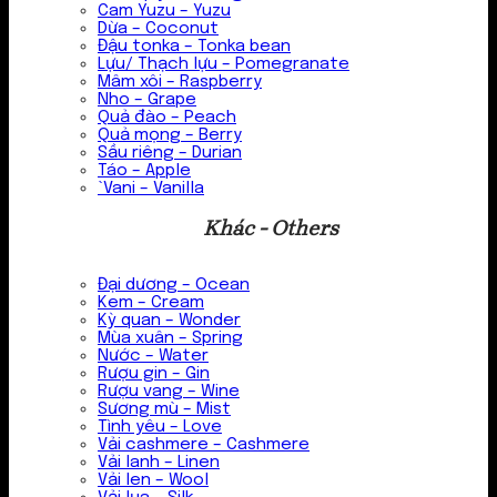
Cam Yuzu – Yuzu
Dừa – Coconut
Đậu tonka – Tonka bean
Lựu/ Thạch lựu – Pomegranate
Mâm xôi – Raspberry
Nho – Grape
Quả đào – Peach
Quả mọng – Berry
Sầu riêng – Durian
Táo – Apple
`Vani – Vanilla
Khác - Others
Đại dương – Ocean
Kem – Cream
Kỳ quan – Wonder
Mùa xuân – Spring
Nước – Water
Rượu gin – Gin
Rượu vang – Wine
Sương mù – Mist
Tình yêu – Love
Vải cashmere – Cashmere
Vải lanh – Linen
Vải len – Wool