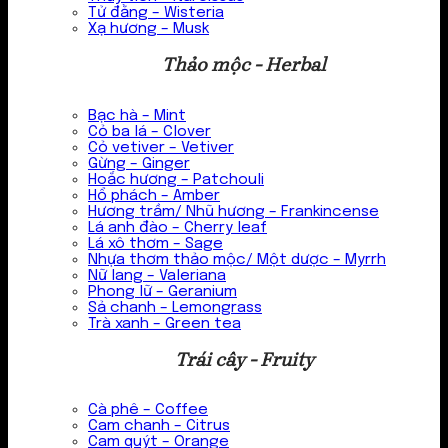
Tử đằng – Wisteria
Xạ hương – Musk
Thảo mộc - Herbal
Bạc hà – Mint
Cỏ ba lá – Clover
Cỏ vetiver – Vetiver
Gừng – Ginger
Hoắc hương – Patchouli
Hổ phách – Amber
Hương trầm/ Nhũ hương – Frankincense
Lá anh đào – Cherry leaf
Lá xô thơm – Sage
Nhựa thơm thảo mộc/ Một dược – Myrrh
Nữ lang – Valeriana
Phong lữ – Geranium
Sả chanh – Lemongrass
Trà xanh – Green tea
Trái cây - Fruity
Cà phê – Coffee
Cam chanh – Citrus
Cam quýt – Orange