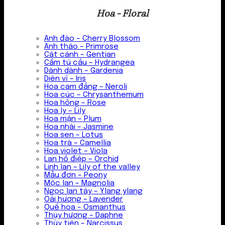
Hoa - Floral
Anh đào – Cherry Blossom
Anh thảo – Primrose
Cát cánh – Gentian
Cẩm tú cầu – Hydrangea
Dành dành – Gardenia
Diên vĩ – Iris
Hoa cam đắng – Neroli
Hoa cúc – Chrysanthemum
Hoa hồng – Rose
Hoa ly – Lily
Hoa mận – Plum
Hoa nhài – Jasmine
Hoa sen – Lotus
Hoa trà – Camellia
Hoa violet – Viola
Lan hồ điệp – Orchid
Linh lan – Lily of the valley
Mẫu đơn – Peony
Mộc lan – Magnolia
Ngọc lan tây – Ylang ylang
Oải hương – Lavender
Quế hoa – Osmanthus
Thụy hương – Daphne
Thủy tiên – Narcissus