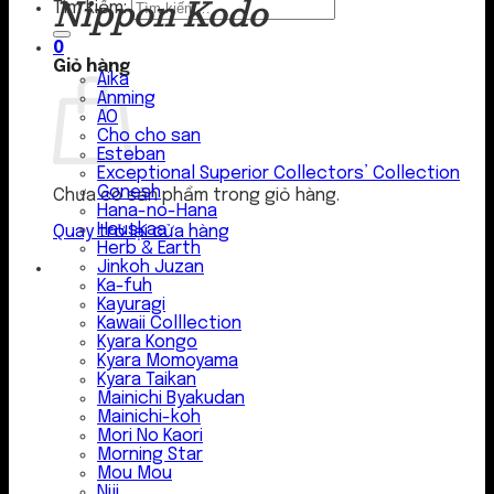
Nippon Kodo
Tìm kiếm:
0
Giỏ hàng
Aika
Anming
AO
Cho cho san
Esteban
Exceptional Superior Collectors’ Collection
Gonesh
Chưa có sản phẩm trong giỏ hàng.
Hana-no-Hana
Hauskaa
Quay trở lại cửa hàng
Herb & Earth
Jinkoh Juzan
Ka-fuh
Kayuragi
Kawaii Colllection
Kyara Kongo
Kyara Momoyama
Kyara Taikan
Mainichi Byakudan
Mainichi-koh
Mori No Kaori
Morning Star
Mou Mou
Niji