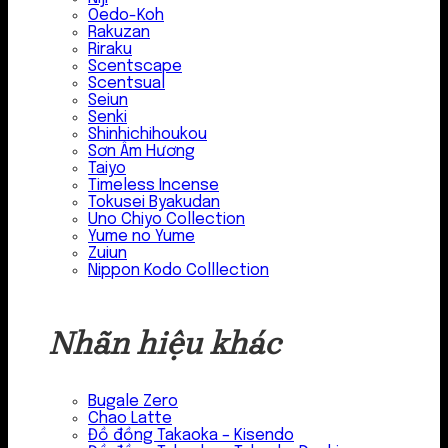
Oedo-Koh
Rakuzan
Riraku
Scentscape
Scentsual
Seiun
Senki
Shinhichihoukou
Sơn Âm Hương
Taiyo
Timeless Incense
Tokusei Byakudan
Uno Chiyo Collection
Yume no Yume
Zuiun
Nippon Kodo Colllection
Nhãn hiệu khác
Bugale Zero
Chao Latte
Đồ đồng Takaoka – Kisendo