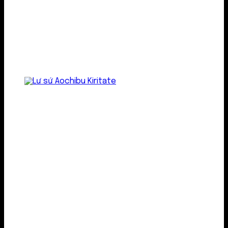
Lư gốm sứ