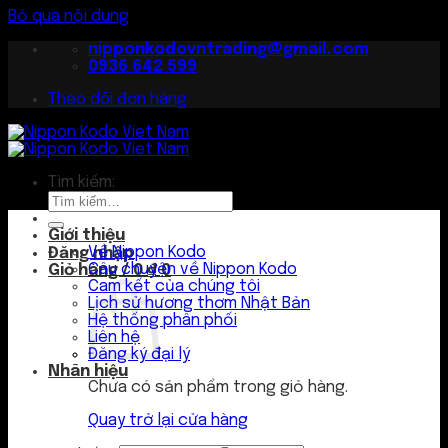
Bỏ qua nội dung
nipponkodovntrading@gmail.com
0936 642 599
Theo dõi đơn hàng
Tìm kiếm:
Giới thiệu
Về Nippon Kodo
Đăng nhập
Câu chuyện về Nippon Kodo
Giỏ hàng /
0
₫
0
Cam kết của chúng tôi
Lịch sử hương thơm Nhật Bản
Hệ thống phân phối
Liên hệ
Đăng ký đại lý
Nhãn hiệu
Chưa có sản phẩm trong giỏ hàng.
Quay trở lại cửa hàng