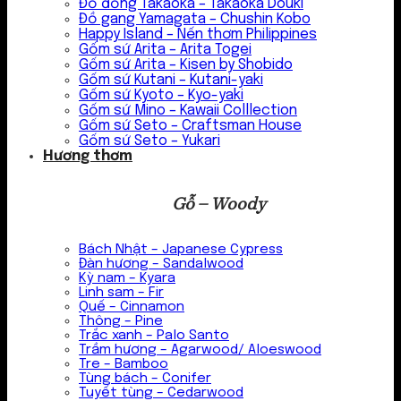
Đồ đồng Takaoka – Takaoka Douki
Đồ gang Yamagata – Chushin Kobo
Happy Island – Nến thơm Philippines
Gốm sứ Arita – Arita Togei
Gốm sứ Arita – Kisen by Shobido
Gốm sứ Kutani – Kutani-yaki
Gốm sứ Kyoto – Kyo-yaki
Gốm sứ Mino – Kawaii Colllection
Gốm sứ Seto – Craftsman House
Gốm sứ Seto – Yukari
Hương thơm
Gỗ – Woody
Bách Nhật – Japanese Cypress
Đàn hương – Sandalwood
Kỳ nam – Kyara
Linh sam – Fir
Quế – Cinnamon
Thông – Pine
Trắc xanh – Palo Santo
Trầm hương – Agarwood/ Aloeswood
Tre – Bamboo
Tùng bách – Conifer
Tuyết tùng – Cedarwood