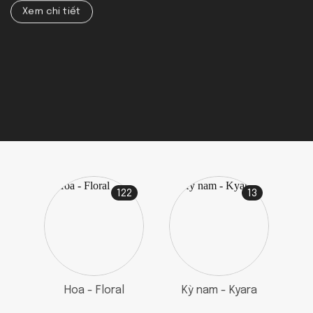
Xem chi tiết
122
13
Hoa - Floral
Kỳ nam - Kyara
Anm