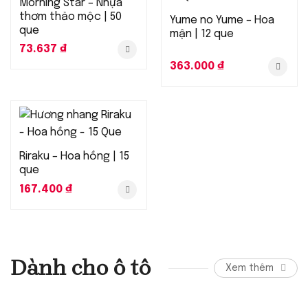
Morning Star – Nhựa
thơm thảo mộc | 50
Yume no Yume – Hoa
que
mận | 12 que
73.637
₫
363.000
₫
Riraku – Hoa hồng | 15
que
167.400
₫
Dành cho ô tô
Xem thêm