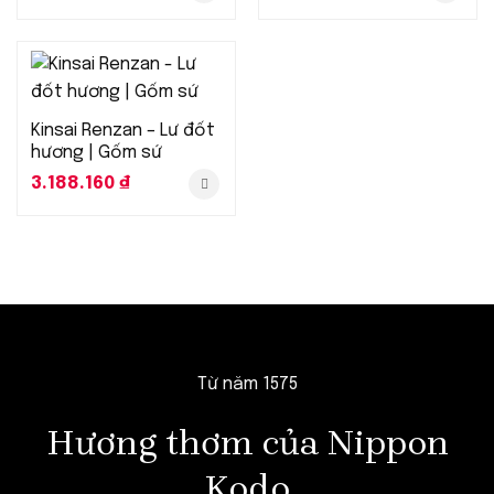
Kinsai Renzan – Lư đốt
hương | Gốm sứ
3.188.160
₫
Từ năm 1575
Hương thơm của Nippon
Kodo