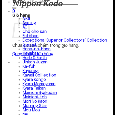
Nippon Kodo
Tìm kiếm:
0
Giỏ hàng
Aika
Anming
AO
Cho cho san
Esteban
Exceptional Superior Collectors’ Collection
Gonesh
Chưa có sản phẩm trong giỏ hàng.
Hana-no-Hana
Hauskaa
Quay trở lại cửa hàng
Herb & Earth
Jinkoh Juzan
Ka-fuh
Kayuragi
Kawaii Colllection
Kyara Kongo
Kyara Momoyama
Kyara Taikan
Mainichi Byakudan
Mainichi-koh
Mori No Kaori
Morning Star
Mou Mou
Niji