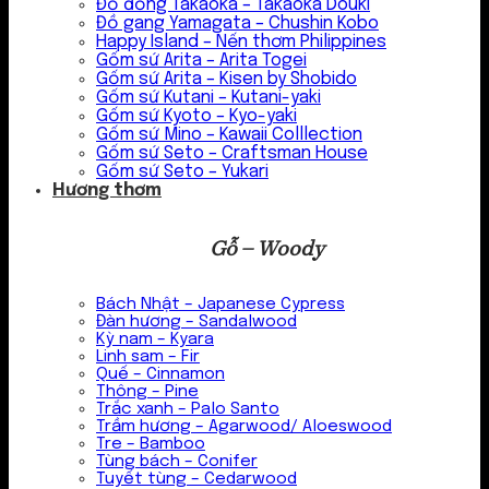
Đồ đồng Takaoka – Takaoka Douki
Đồ gang Yamagata – Chushin Kobo
Happy Island – Nến thơm Philippines
Gốm sứ Arita – Arita Togei
Gốm sứ Arita – Kisen by Shobido
Gốm sứ Kutani – Kutani-yaki
Gốm sứ Kyoto – Kyo-yaki
Gốm sứ Mino – Kawaii Colllection
Gốm sứ Seto – Craftsman House
Gốm sứ Seto – Yukari
Hương thơm
Gỗ – Woody
Bách Nhật – Japanese Cypress
Đàn hương – Sandalwood
Kỳ nam – Kyara
Linh sam – Fir
Quế – Cinnamon
Thông – Pine
Trắc xanh – Palo Santo
Trầm hương – Agarwood/ Aloeswood
Tre – Bamboo
Tùng bách – Conifer
Tuyết tùng – Cedarwood