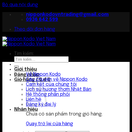
Bỏ qua nội dung
nipponkodovntrading@gmail.com
0936 642 599
Theo dõi đơn hàng
Tìm kiếm:
Giới thiệu
Về Nippon Kodo
Đăng nhập
Câu chuyện về Nippon Kodo
Giỏ hàng /
0
₫
0
Cam kết của chúng tôi
Lịch sử hương thơm Nhật Bản
Hệ thống phân phối
Liên hệ
Đăng ký đại lý
Nhãn hiệu
Chưa có sản phẩm trong giỏ hàng.
Quay trở lại cửa hàng