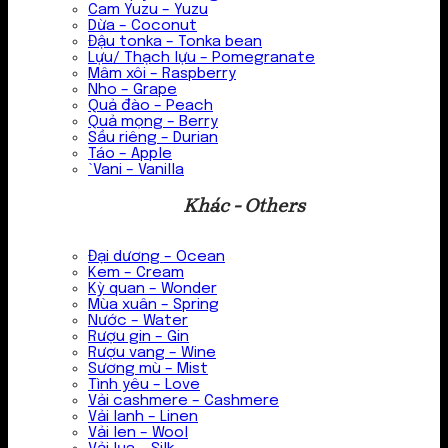
Cam Yuzu – Yuzu
Dừa – Coconut
Đậu tonka – Tonka bean
Lựu/ Thạch lựu – Pomegranate
Mâm xôi – Raspberry
Nho – Grape
Quả đào – Peach
Quả mọng – Berry
Sầu riêng – Durian
Táo – Apple
`Vani – Vanilla
Khác - Others
Đại dương – Ocean
Kem – Cream
Kỳ quan – Wonder
Mùa xuân – Spring
Nước – Water
Rượu gin – Gin
Rượu vang – Wine
Sương mù – Mist
Tình yêu – Love
Vải cashmere – Cashmere
Vải lanh – Linen
Vải len – Wool