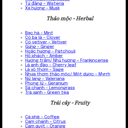
Tử đằng – Wisteria
Xạ hương – Musk
Thảo mộc - Herbal
Bạc hà – Mint
Cỏ ba lá – Clover
Cỏ vetiver – Vetiver
Gừng – Ginger
Hoắc hương – Patchouli
Hổ phách – Amber
Hương trầm/ Nhũ hương – Frankincense
Lá anh đào – Cherry leaf
Lá xô thơm – Sage
Nhựa thơm thảo mộc/ Một dược – Myrrh
Nữ lang – Valeriana
Phong lữ – Geranium
Sả chanh – Lemongrass
Trà xanh – Green tea
Trái cây - Fruity
Cà phê – Coffee
Cam chanh – Citrus
Cam quýt – Orange