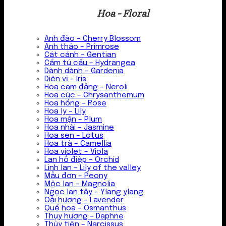
Hoa - Floral
Anh đào – Cherry Blossom
Anh thảo – Primrose
Cát cánh – Gentian
Cẩm tú cầu – Hydrangea
Dành dành – Gardenia
Diên vĩ – Iris
Hoa cam đắng – Neroli
Hoa cúc – Chrysanthemum
Hoa hồng – Rose
Hoa ly – Lily
Hoa mận – Plum
Hoa nhài – Jasmine
Hoa sen – Lotus
Hoa trà – Camellia
Hoa violet – Viola
Lan hồ điệp – Orchid
Linh lan – Lily of the valley
Mẫu đơn – Peony
Mộc lan – Magnolia
Ngọc lan tây – Ylang ylang
Oải hương – Lavender
Quế hoa – Osmanthus
Thụy hương – Daphne
Thủy tiên – Narcissus