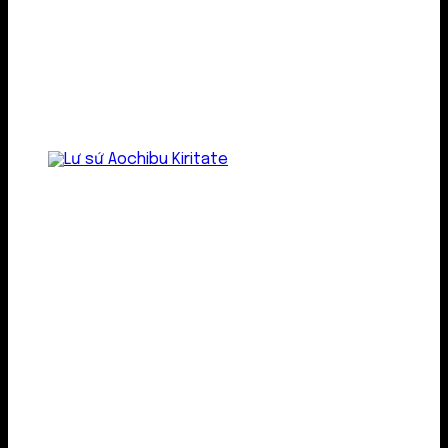
Lư gốm sứ