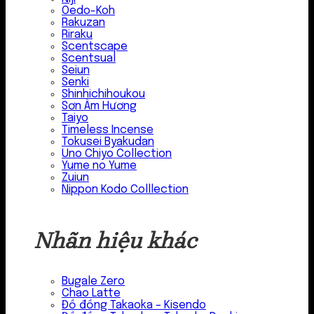
Oedo-Koh
Rakuzan
Riraku
Scentscape
Scentsual
Seiun
Senki
Shinhichihoukou
Sơn Âm Hương
Taiyo
Timeless Incense
Tokusei Byakudan
Uno Chiyo Collection
Yume no Yume
Zuiun
Nippon Kodo Colllection
Nhãn hiệu khác
Bugale Zero
Chao Latte
Đồ đồng Takaoka – Kisendo