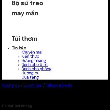
Bộ sứ treo
may mắn
Túi thơm
Tin tức
Khuyến mại
Kiến thức
Hương nhang
Dành cho ô tô
Dành cho phòng
Hương cụ
Quà tặng
Hương cụ
/
Lư kim loại
/
Takaoka Douki
Hà Nội, Hải Phòng