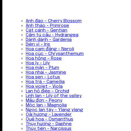
Anh đào – Cherry Blossom
Anh thảo – Primrose
Cát cánh – Gentian
Cẩm tú cầu – Hydrangea
Dành dành – Gardenia
Diên vĩ – Iris
Hoa cam đắng – Neroli
Hoa cúc – Chrysanthemum
Hoa hồng – Rose
Hoa ly – Lily
Hoa mận – Plum
Hoa nhài – Jasmine
Hoa sen – Lotus
Hoa trà – Camellia
Hoa violet – Viola
Lan hồ điệp – Orchid
Linh lan – Lily of the valley
Mẫu đơn – Peony
Mộc lan – Magnolia
Ngọc lan tây – Ylang ylang
Oải hương – Lavender
Quế hoa – Osmanthus
Thụy hương – Daphne
Thủy tiên – Narcissus