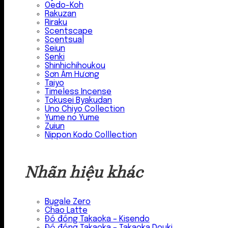
Oedo-Koh
Rakuzan
Riraku
Scentscape
Scentsual
Seiun
Senki
Shinhichihoukou
Sơn Âm Hương
Taiyo
Timeless Incense
Tokusei Byakudan
Uno Chiyo Collection
Yume no Yume
Zuiun
Nippon Kodo Colllection
Nhãn hiệu khác
Bugale Zero
Chao Latte
Đồ đồng Takaoka – Kisendo
Đồ đồng Takaoka – Takaoka Douki