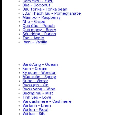
Cam Yuzu – Yuzu
Dừa – Coconut
Đậu tonka – Tonka bean
Lựu/ Thạch lựu – Pomegranate
Mâm xôi – Raspberry
Nho – Grape
Quả đào – Peach
Quả mọng – Berry
Sầu riêng – Durian
Táo – Apple
`Vani – Vanilla
Đại dương – Ocean
Kem – Cream
Kỳ quan – Wonder
Mùa xuân – Spring
Nước – Water
Rượu gin – Gin
Rượu vang – Wine
Sương mù – Mist
Tình yêu – Love
Vải cashmere – Cashmere
Vải lanh – Linen
Vải len – Wool
Vải lụa – Silk