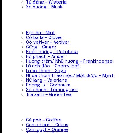
Tử đằng – Wisteria
Xạ hương – Musk
Bạc hà – Mint
Cỏ ba lá – Clover
Cỏ vetiver – Vetiver
Gừng – Ginger
Hoắc hương – Patchouli
Hổ phách – Amber
Hương trầm/ Nhũ hương – Frankincense
Lá anh đào – Cherry leaf
Lá xô thơm – Sage
Nhựa thơm thảo mộc/ Một dược – Myrrh
Nữ lang – Valeriana
Phong lữ – Geranium
Sả chanh – Lemongrass
Trà xanh – Green tea
Cà phê – Coffee
Cam chanh – Citrus
Cam quýt – Orange