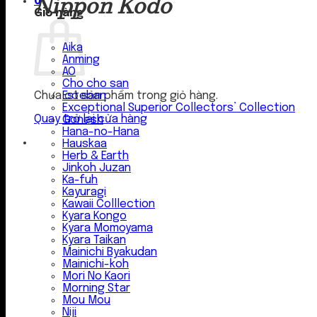
Nippon Kodo
0
Giỏ hàng
Aika
Anming
AO
Cho cho san
Esteban
Chưa có sản phẩm trong giỏ hàng.
Exceptional Superior Collectors’ Collection
Quay trở lại cửa hàng
Gonesh
Hana-no-Hana
Hauskaa
Herb & Earth
Jinkoh Juzan
Ka-fuh
Kayuragi
Kawaii Colllection
Kyara Kongo
Kyara Momoyama
Kyara Taikan
Mainichi Byakudan
Mainichi-koh
Mori No Kaori
Morning Star
Mou Mou
Niji