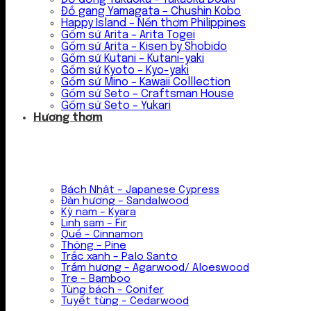
Đồ gang Yamagata – Chushin Kobo
Happy Island – Nến thơm Philippines
Gốm sứ Arita – Arita Togei
Gốm sứ Arita – Kisen by Shobido
Gốm sứ Kutani – Kutani-yaki
Gốm sứ Kyoto – Kyo-yaki
Gốm sứ Mino – Kawaii Colllection
Gốm sứ Seto – Craftsman House
Gốm sứ Seto – Yukari
Hương thơm
Bách Nhật – Japanese Cypress
Đàn hương – Sandalwood
Kỳ nam – Kyara
Linh sam – Fir
Quế – Cinnamon
Thông – Pine
Trắc xanh – Palo Santo
Trầm hương – Agarwood/ Aloeswood
Tre – Bamboo
Tùng bách – Conifer
Tuyết tùng – Cedarwood