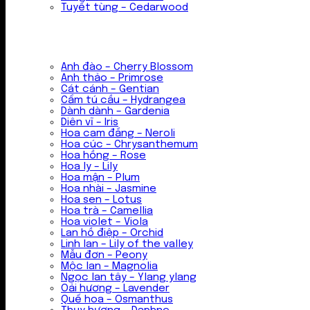
Tuyết tùng – Cedarwood
Anh đào – Cherry Blossom
Anh thảo – Primrose
Cát cánh – Gentian
Cẩm tú cầu – Hydrangea
Dành dành – Gardenia
Diên vĩ – Iris
Hoa cam đắng – Neroli
Hoa cúc – Chrysanthemum
Hoa hồng – Rose
Hoa ly – Lily
Hoa mận – Plum
Hoa nhài – Jasmine
Hoa sen – Lotus
Hoa trà – Camellia
Hoa violet – Viola
Lan hồ điệp – Orchid
Linh lan – Lily of the valley
Mẫu đơn – Peony
Mộc lan – Magnolia
Ngọc lan tây – Ylang ylang
Oải hương – Lavender
Quế hoa – Osmanthus