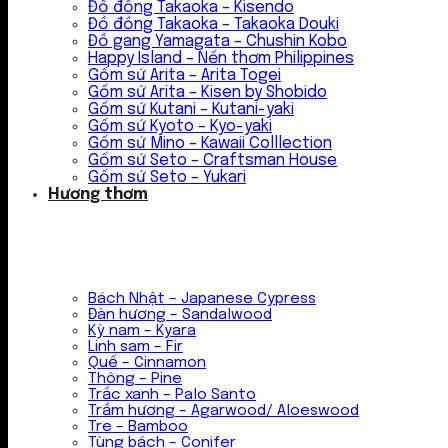
Đồ đồng Takaoka – Kisendo
Đồ đồng Takaoka – Takaoka Douki
Đồ gang Yamagata – Chushin Kobo
Happy Island – Nến thơm Philippines
Gốm sứ Arita – Arita Togei
Gốm sứ Arita – Kisen by Shobido
Gốm sứ Kutani – Kutani-yaki
Gốm sứ Kyoto – Kyo-yaki
Gốm sứ Mino – Kawaii Colllection
Gốm sứ Seto – Craftsman House
Gốm sứ Seto – Yukari
Hương thơm
Bách Nhật – Japanese Cypress
Đàn hương – Sandalwood
Kỳ nam – Kyara
Linh sam – Fir
Quế – Cinnamon
Thông – Pine
Trắc xanh – Palo Santo
Trầm hương – Agarwood/ Aloeswood
Tre – Bamboo
Tùng bách – Conifer