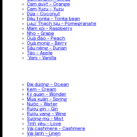
Cam quýt – Orange
Cam Yuzu – Yuzu
Dừa – Coconut
Đậu tonka – Tonka bean
Lựu/ Thạch lựu – Pomegranate
Mâm xôi – Raspberry
Nho – Grape
Quả đào – Peach
Quả mọng – Berry
Sầu riêng – Durian
Táo – Apple
`Vani – Vanilla
Đại dương – Ocean
Kem – Cream
Kỳ quan – Wonder
Mùa xuân – Spring
Nước – Water
Rượu gin – Gin
Rượu vang – Wine
Sương mù – Mist
Tình yêu – Love
Vải cashmere – Cashmere
Vải lanh – Linen