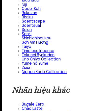
Mou Mou
Niji
Oedo-Koh
Rakuzan
Riraku
Scentscape
Scentsual
Seiun
Senki
Shinhichihoukou
Sơn Âm Hương
Taiyo
Timeless Incense
Tokusei Byakudan
Uno Chiyo Collection
Yume no Yume
Zuiun
Nippon Kodo Colllection
Nhãn hiệu khác
Bugale Zero
Chao Latte