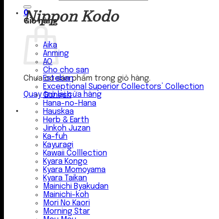
Nippon Kodo
0
Giỏ hàng
Aika
Anming
AO
Cho cho san
Esteban
Chưa có sản phẩm trong giỏ hàng.
Exceptional Superior Collectors’ Collection
Quay trở lại cửa hàng
Gonesh
Hana-no-Hana
Hauskaa
Herb & Earth
Jinkoh Juzan
Ka-fuh
Kayuragi
Kawaii Colllection
Kyara Kongo
Kyara Momoyama
Kyara Taikan
Mainichi Byakudan
Mainichi-koh
Mori No Kaori
Morning Star