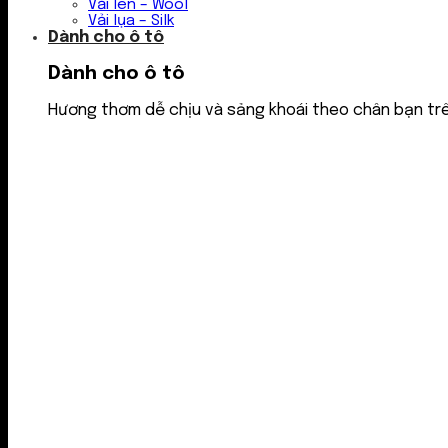
Vải len – Wool
Vải lụa – Silk
Dành cho ô tô
Dành cho ô tô
Hương thơm dễ chịu và sảng khoái theo chân bạn tr
Nước thơm