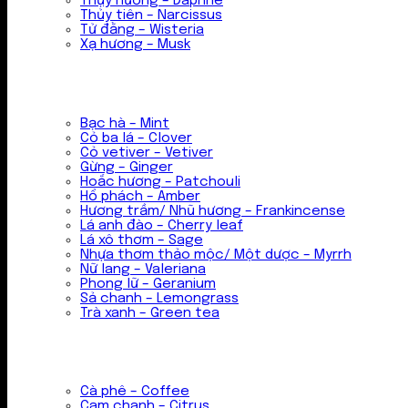
Thụy hương – Daphne
Thủy tiên – Narcissus
Tử đằng – Wisteria
Xạ hương – Musk
Bạc hà – Mint
Cỏ ba lá – Clover
Cỏ vetiver – Vetiver
Gừng – Ginger
Hoắc hương – Patchouli
Hổ phách – Amber
Hương trầm/ Nhũ hương – Frankincense
Lá anh đào – Cherry leaf
Lá xô thơm – Sage
Nhựa thơm thảo mộc/ Một dược – Myrrh
Nữ lang – Valeriana
Phong lữ – Geranium
Sả chanh – Lemongrass
Trà xanh – Green tea
Cà phê – Coffee
Cam chanh – Citrus