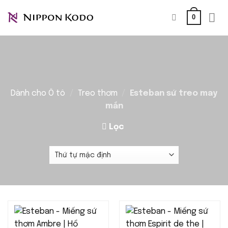
Bỏ
0
qua
nội
dung
Dành cho Ô tô
/
Treo thơm
/
Esteban sứ treo may
mắn
Lọc