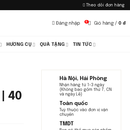
Theo dõi đơn hàng
0
Đăng nhập
Giỏ hàng /
0
₫
HƯƠNG CỤ
QUÀ TẶNG
TIN TỨC
Hà Nội, Hải Phòng
Nhận hàng từ 1-3 ngày
(Không bao gồm thứ 7, CN
| 40
và ngày Lễ)
Toàn quốc
Tuỳ thuộc vào đơn vị vận
chuyển
TMDT