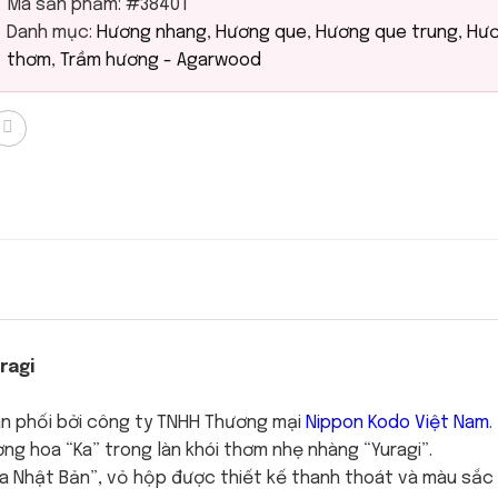
Mã sản phẩm:
#38401
Danh mục:
Hương nhang
,
Hương que
,
Hương que trung
,
Hư
thơm
,
Trầm hương - Agarwood
ragi
ân phối bởi công ty TNHH Thương mại
Nippon Kodo Việt Nam
.
g hoa “Ka” trong làn khói thơm nhẹ nhàng “Yuragi”.
ủa Nhật Bản”, vỏ hộp được thiết kế thanh thoát và màu sắc