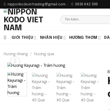
Bỏ
nipponkodovntrading@gmail.com
0936 642 599
qua
nội
Tìm
dung
kiếm:
GIỚI THIỆU
NHÃN HIỆU
HƯƠNG THƠM
DÀ
Hương nhang
/
Hương que
B