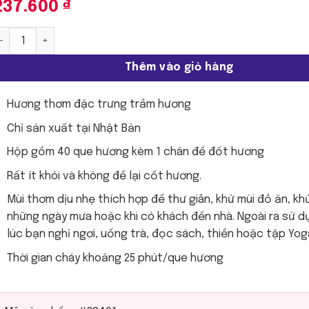
237.600
₫
ayuragi - Trầm hương | 40 que số lượng
Thêm vào giỏ hàng
Hương thơm đặc trưng trầm hương
Chỉ sản xuất tại Nhật Bản
Hộp gồm 40 que hương kèm 1 chân đế đốt hương
Rất ít khói và không để lại cốt hương.
Mùi thơm dịu nhẹ thích hợp để thư giãn, khử mùi đồ ăn, kh
những ngày mưa hoặc khi có khách đến nhà. Ngoài ra sử d
lúc bạn nghỉ ngơi, uống trà, đọc sách, thiền hoặc tập Yog
Thời gian cháy khoảng 25 phút/que hương