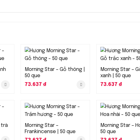
ành
Morning Star – Gỗ thông |
Morning Star – G
50 que
xanh | 50 que
73.637
₫
73.637
₫
 trà
Morning Star –
Morning Star – Ho
Frankincense | 50 que
50 que