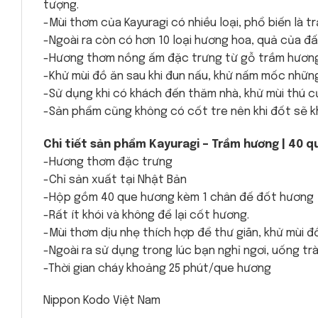
tượng.
-Mùi thơm của Kayuragi có nhiều loại, phổ biến là
-Ngoài ra còn có hơn 10 loại hương hoa, quả của đ
-Hương thơm nồng ấm đặc trưng từ gỗ trầm hương 
-Khử mùi đồ ăn sau khi đun nấu, khử nấm mốc nhữ
-Sử dụng khi có khách đến thăm nhà, khử mùi thú c
-Sản phẩm cũng không có cốt tre nên khi đốt sẽ k
Chi tiết sản phẩm Kayuragi – Trầm hương | 40 q
-Hương thơm đặc trưng
-Chỉ sản xuất tại Nhật Bản
-Hộp gồm 40 que hương kèm 1 chân đế đốt hương
-Rất ít khói và không để lại cốt hương.
-Mùi thơm dịu nhẹ thích hợp để thư giãn, khử mùi 
-Ngoài ra sử dụng trong lúc bạn nghỉ ngơi, uống tr
-Thời gian cháy khoảng 25 phút/que hương
Nippon Kodo Việt Nam