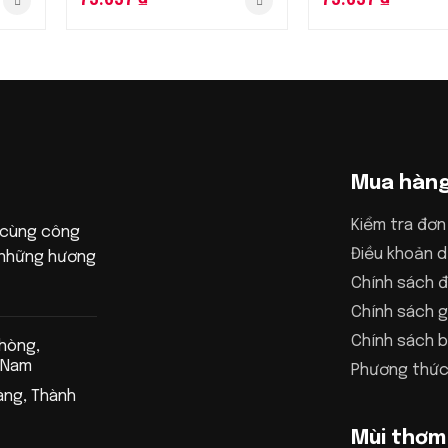
73.637
₫
73.637
₫
Mua hàn
Kiểm tra đơn
 cùng công
Điều khoản d
n những hương
Chính sách đ
Chính sách g
Chính sách 
Phòng,
 Nam
Phương thức
àng, Thành
Mùi thơm