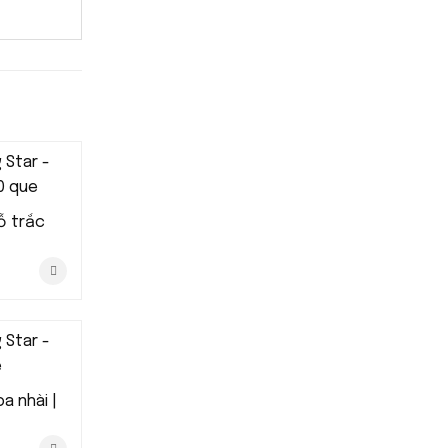
ỗ trắc
a nhài |