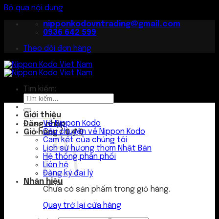
Bỏ qua nội dung
nipponkodovntrading@gmail.com
0936 642 599
Theo dõi đơn hàng
Tìm kiếm:
Giới thiệu
Về Nippon Kodo
Đăng nhập
Câu chuyện về Nippon Kodo
Giỏ hàng /
0
₫
0
Cam kết của chúng tôi
Lịch sử hương thơm Nhật Bản
Hệ thống phân phối
Liên hệ
Đăng ký đại lý
Nhãn hiệu
Chưa có sản phẩm trong giỏ hàng.
Quay trở lại cửa hàng