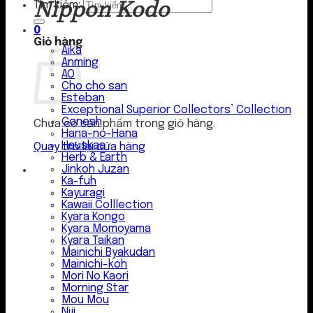
Nippon Kodo
Tìm kiếm:
0
Giỏ hàng
Aika
Anming
AO
Cho cho san
Esteban
Exceptional Superior Collectors’ Collection
Gonesh
Chưa có sản phẩm trong giỏ hàng.
Hana-no-Hana
Hauskaa
Quay trở lại cửa hàng
Herb & Earth
Jinkoh Juzan
Ka-fuh
Kayuragi
Kawaii Colllection
Kyara Kongo
Kyara Momoyama
Kyara Taikan
Mainichi Byakudan
Mainichi-koh
Mori No Kaori
Morning Star
Mou Mou
Niji