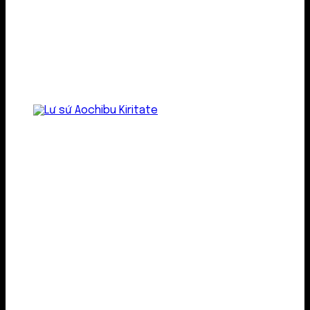
Lư gốm sứ