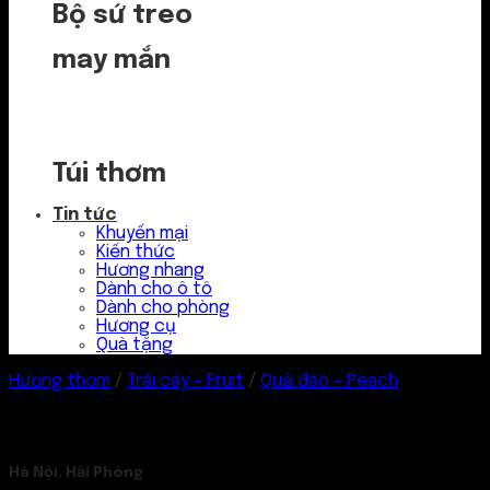
Bộ sứ treo
may mắn
Túi thơm
Tin tức
Khuyến mại
Kiến thức
Hương nhang
Dành cho ô tô
Dành cho phòng
Hương cụ
Quà tặng
Hương thơm
/
Trái cây - Fruit
/
Quả đào - Peach
Hà Nội, Hải Phòng