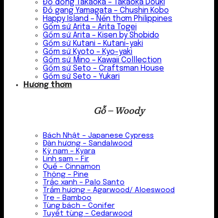
Đồ đồng Takaoka – Takaoka Douki
Đồ gang Yamagata – Chushin Kobo
Happy Island – Nến thơm Philippines
Gốm sứ Arita – Arita Togei
Gốm sứ Arita – Kisen by Shobido
Gốm sứ Kutani – Kutani-yaki
Gốm sứ Kyoto – Kyo-yaki
Gốm sứ Mino – Kawaii Colllection
Gốm sứ Seto – Craftsman House
Gốm sứ Seto – Yukari
Hương thơm
Gỗ – Woody
Bách Nhật – Japanese Cypress
Đàn hương – Sandalwood
Kỳ nam – Kyara
Linh sam – Fir
Quế – Cinnamon
Thông – Pine
Trắc xanh – Palo Santo
Trầm hương – Agarwood/ Aloeswood
Tre – Bamboo
Tùng bách – Conifer
Tuyết tùng – Cedarwood