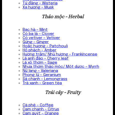
Tử đằng – Wisteria
Xạ hương – Musk
Thảo mộc - Herbal
Bạc hà – Mint
Cỏ ba lá – Clover
Cỏ vetiver – Vetiver
Gừng – Ginger
Hoắc hương – Patchouli
Hổ phách – Amber
Hương trầm/ Nhũ hương – Frankincense
Lá anh đào – Cherry leaf
Lá xô thơm – Sage
Nhựa thơm thảo mộc/ Một dược – Myrrh
Nữ lang – Valeriana
Phong lữ – Geranium
Sả chanh – Lemongrass
Trà xanh – Green tea
Trái cây - Fruity
Cà phê – Coffee
Cam chanh – Citrus
Cam quýt – Orange