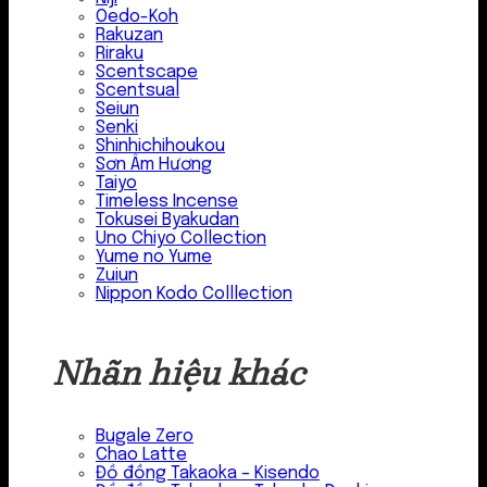
Oedo-Koh
Rakuzan
Riraku
Scentscape
Scentsual
Seiun
Senki
Shinhichihoukou
Sơn Âm Hương
Taiyo
Timeless Incense
Tokusei Byakudan
Uno Chiyo Collection
Yume no Yume
Zuiun
Nippon Kodo Colllection
Nhãn hiệu khác
Bugale Zero
Chao Latte
Đồ đồng Takaoka – Kisendo