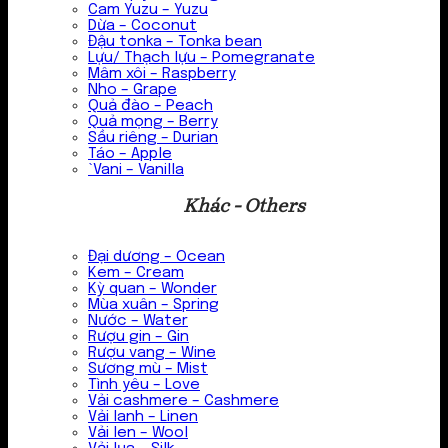
Cam Yuzu – Yuzu
Dừa – Coconut
Đậu tonka – Tonka bean
Lựu/ Thạch lựu – Pomegranate
Mâm xôi – Raspberry
Nho – Grape
Quả đào – Peach
Quả mọng – Berry
Sầu riêng – Durian
Táo – Apple
`Vani – Vanilla
Khác - Others
Đại dương – Ocean
Kem – Cream
Kỳ quan – Wonder
Mùa xuân – Spring
Nước – Water
Rượu gin – Gin
Rượu vang – Wine
Sương mù – Mist
Tình yêu – Love
Vải cashmere – Cashmere
Vải lanh – Linen
Vải len – Wool