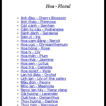
Hoa - Floral
Anh đào – Cherry Blossom
Anh thảo – Primrose
Cát cánh – Gentian
Cẩm tú cầu – Hydrangea
Dành dành – Gardenia
Diên vĩ – Iris
Hoa cam đắng – Neroli
Hoa cúc – Chrysanthemum
Hoa hồng – Rose
Hoa ly – Lily
Hoa mận – Plum
Hoa nhài – Jasmine
Hoa sen – Lotus
Hoa trà – Camellia
Hoa violet – Viola
Lan hồ điệp – Orchid
Linh lan – Lily of the valley
Mẫu đơn – Peony
Mộc lan – Magnolia
Ngọc lan tây – Ylang ylang
Oải hương – Lavender
Quế hoa – Osmanthus
Thụy hương – Daphne
Thủy tiên – Narcissus