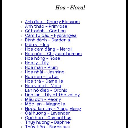
Hoa - Floral
Anh đào – Cherry Blossom
Anh thảo – Primrose
Cát cánh – Gentian
Cẩm tú cầu – Hydrangea
Dành dành – Gardenia
Diên vĩ – Iris
Hoa cam đắng – Neroli
Hoa cúc – Chrysanthemum
Hoa hồng – Rose
Hoa ly – Lily
Hoa mận – Plum
Hoa nhài – Jasmine
Hoa sen – Lotus
Hoa trà – Camellia
Hoa violet – Viola
Lan hồ điệp – Orchid
Linh lan – Lily of the valley
Mẫu đơn – Peony
Mộc lan – Magnolia
Ngọc lan tây – Ylang ylang
Oải hương – Lavender
Quế hoa – Osmanthus
Thụy hương – Daphne
Thủy tiên – Narcissus