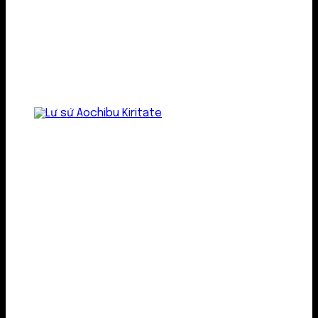
Lư gốm sứ