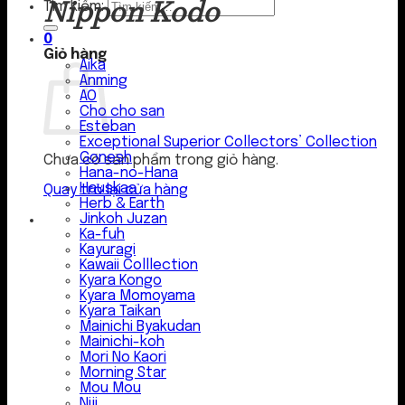
Nippon Kodo
Tìm kiếm:
0
Giỏ hàng
Aika
Anming
AO
Cho cho san
Esteban
Exceptional Superior Collectors’ Collection
Gonesh
Chưa có sản phẩm trong giỏ hàng.
Hana-no-Hana
Hauskaa
Quay trở lại cửa hàng
Herb & Earth
Jinkoh Juzan
Ka-fuh
Kayuragi
Kawaii Colllection
Kyara Kongo
Kyara Momoyama
Kyara Taikan
Mainichi Byakudan
Mainichi-koh
Mori No Kaori
Morning Star
Mou Mou
Niji