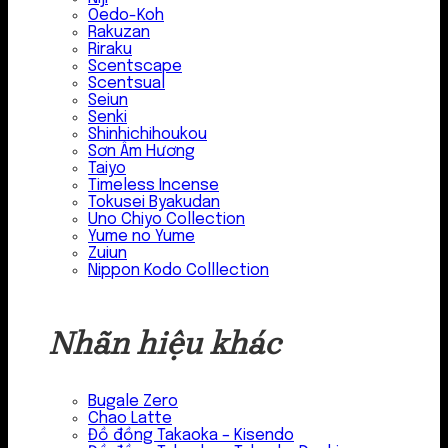
Oedo-Koh
Rakuzan
Riraku
Scentscape
Scentsual
Seiun
Senki
Shinhichihoukou
Sơn Âm Hương
Taiyo
Timeless Incense
Tokusei Byakudan
Uno Chiyo Collection
Yume no Yume
Zuiun
Nippon Kodo Colllection
Nhãn hiệu khác
Bugale Zero
Chao Latte
Đồ đồng Takaoka – Kisendo