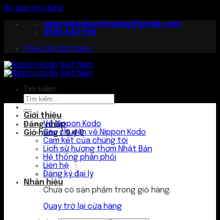
Bỏ qua nội dung
nipponkodovntrading@gmail.com
0936 642 599
Theo dõi đơn hàng
Tìm kiếm:
Giới thiệu
Về Nippon Kodo
Đăng nhập
Câu chuyện về Nippon Kodo
Giỏ hàng /
0
₫
0
Cam kết của chúng tôi
Lịch sử hương thơm Nhật Bản
Hệ thống phân phối
Liên hệ
Đăng ký đại lý
Nhãn hiệu
Chưa có sản phẩm trong giỏ hàng.
Quay trở lại cửa hàng