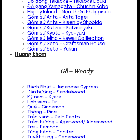
Đồ đồng Takaoka – Takaoka Douki
Đồ gang Yamagata – Chushin Kobo
Happy Island – Nến thơm Philippines
Gốm sứ Arita – Arita Togei
Gốm sứ Arita – Kisen by Shobido
Gốm sứ Kutani – Kutani-yaki
Gốm sứ Kyoto – Kyo-yaki
Gốm sứ Mino – Kawaii Colllection
Gốm sứ Seto – Craftsman House
Gốm sứ Seto – Yukari
Hương thơm
Gỗ – Woody
Bách Nhật – Japanese Cypress
Đàn hương – Sandalwood
Kỳ nam – Kyara
Linh sam – Fir
Quế – Cinnamon
Thông – Pine
Trắc xanh – Palo Santo
Trầm hương – Agarwood/ Aloeswood
Tre – Bamboo
Tùng bách – Conifer
Tuyết tùng – Cedarwood