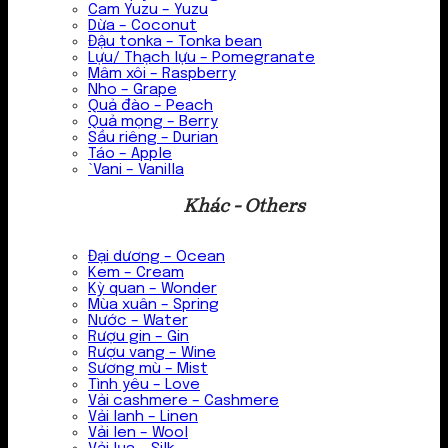
Cam Yuzu – Yuzu
Dừa – Coconut
Đậu tonka – Tonka bean
Lựu/ Thạch lựu – Pomegranate
Mâm xôi – Raspberry
Nho – Grape
Quả đào – Peach
Quả mọng – Berry
Sầu riêng – Durian
Táo – Apple
`Vani – Vanilla
Khác - Others
Đại dương – Ocean
Kem – Cream
Kỳ quan – Wonder
Mùa xuân – Spring
Nước – Water
Rượu gin – Gin
Rượu vang – Wine
Sương mù – Mist
Tình yêu – Love
Vải cashmere – Cashmere
Vải lanh – Linen
Vải len – Wool