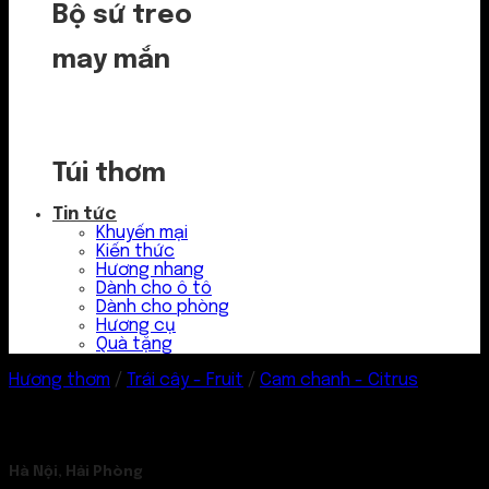
Bộ sứ treo
may mắn
Túi thơm
Tin tức
Khuyến mại
Kiến thức
Hương nhang
Dành cho ô tô
Dành cho phòng
Hương cụ
Quà tặng
Hương thơm
/
Trái cây - Fruit
/
Cam chanh - Citrus
Hà Nội, Hải Phòng