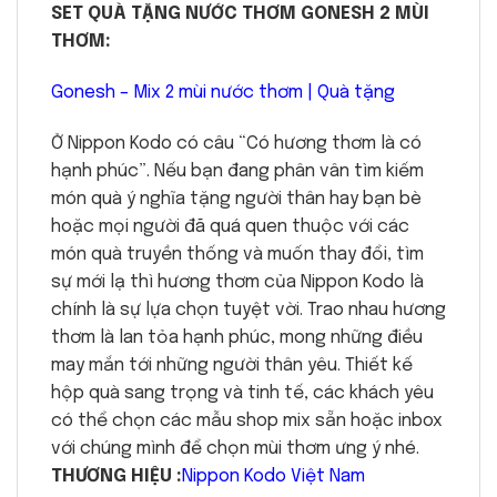
SET QUÀ TẶNG NƯỚC THƠM GONESH 2 MÙI
THƠM:
Gonesh – Mix 2 mùi nước thơm | Quà tặng
Ở Nippon Kodo có câu “Có hương thơm là có
hạnh phúc”. Nếu bạn đang phân vân tìm kiếm
món quà ý nghĩa tặng người thân hay bạn bè
hoặc mọi người đã quá quen thuộc với các
món quà truyền thống và muốn thay đổi, tìm
sự mới lạ thì hương thơm của Nippon Kodo là
chính là sự lựa chọn tuyệt vời. Trao nhau hương
thơm là lan tỏa hạnh phúc, mong những điều
may mắn tới những người thân yêu. Thiết kế
hộp quà sang trọng và tinh tế, các khách yêu
có thể chọn các mẫu shop mix sẵn hoặc inbox
với chúng mình để chọn mùi thơm ưng ý nhé.
THƯƠNG HIỆU :
Nippon Kodo Việt Nam