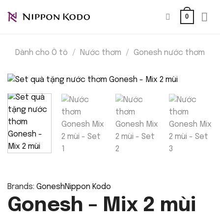
Bỏ
0
qua
nội
dung
Dành cho Ô tô
/
Nước thơm
/
Gonesh nước thơm
Brands:
Gonesh
Nippon Kodo
Gonesh – Mix 2 mùi