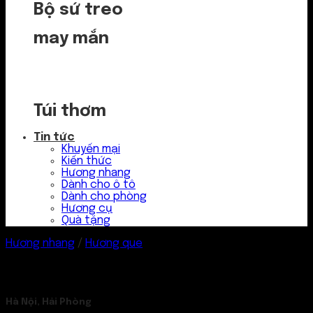
Bộ sứ treo
may mắn
Túi thơm
Tin tức
Khuyến mại
Kiến thức
Hương nhang
Dành cho ô tô
Dành cho phòng
Hương cụ
Quà tặng
Hương nhang
/
Hương que
Hà Nội, Hải Phòng