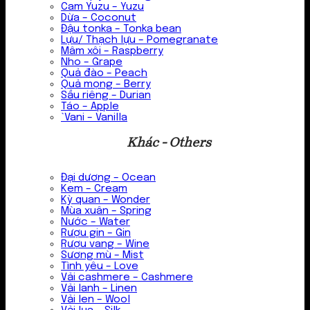
Cam Yuzu – Yuzu
Dừa – Coconut
Đậu tonka – Tonka bean
Lựu/ Thạch lựu – Pomegranate
Mâm xôi – Raspberry
Nho – Grape
Quả đào – Peach
Quả mọng – Berry
Sầu riêng – Durian
Táo – Apple
`Vani – Vanilla
Khác - Others
Đại dương – Ocean
Kem – Cream
Kỳ quan – Wonder
Mùa xuân – Spring
Nước – Water
Rượu gin – Gin
Rượu vang – Wine
Sương mù – Mist
Tình yêu – Love
Vải cashmere – Cashmere
Vải lanh – Linen
Vải len – Wool