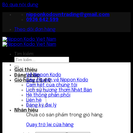
Bỏ qua nội dung
nipponkodovntrading@gmail.com
0936 642 599
Theo dõi đơn hàng
Tìm kiếm:
Giới thiệu
Về Nippon Kodo
Đăng nhập
Câu chuyện về Nippon Kodo
Giỏ hàng /
0
₫
0
Cam kết của chúng tôi
Lịch sử hương thơm Nhật Bản
Hệ thống phân phối
Liên hệ
Đăng ký đại lý
Nhãn hiệu
Chưa có sản phẩm trong giỏ hàng.
Quay trở lại cửa hàng