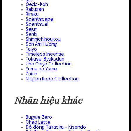
Oedo-Koh
Rakuzan
Riraku
Scentscape
Scentsual
Seiun
Senki
Shinhichihoukou
Sơn Âm Hương
Taiyo
Timeless Incense
Tokusei Byakudan
Uno Chiyo Collection
Yume no Yume
Zuiun
Nippon Kodo Colllection
Nhãn hiệu khác
Bugale Zero
Chao Latte
Đồ đồng Takaoka – Kisendo