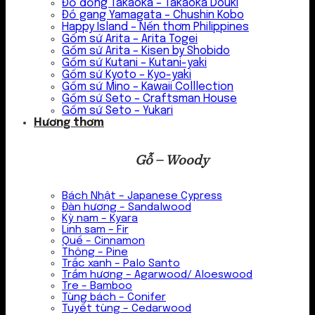
Đồ đồng Takaoka – Takaoka Douki
Đồ gang Yamagata – Chushin Kobo
Happy Island – Nến thơm Philippines
Gốm sứ Arita – Arita Togei
Gốm sứ Arita – Kisen by Shobido
Gốm sứ Kutani – Kutani-yaki
Gốm sứ Kyoto – Kyo-yaki
Gốm sứ Mino – Kawaii Colllection
Gốm sứ Seto – Craftsman House
Gốm sứ Seto – Yukari
Hương thơm
Gỗ – Woody
Bách Nhật – Japanese Cypress
Đàn hương – Sandalwood
Kỳ nam – Kyara
Linh sam – Fir
Quế – Cinnamon
Thông – Pine
Trắc xanh – Palo Santo
Trầm hương – Agarwood/ Aloeswood
Tre – Bamboo
Tùng bách – Conifer
Tuyết tùng – Cedarwood