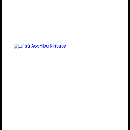
Lư gốm sứ