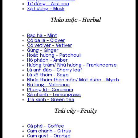
Tử đằng – Wisteria
Xạ hương – Musk
Thảo mộc - Herbal
Bạc hà – Mint
Cỏ ba lá – Clover
Cỏ vetiver – Vetiver
Gừng – Ginger
Hoắc hương – Patchouli
Hổ phách – Amber
Hương trầm/ Nhũ hương – Frankincense
Lá anh đào – Cherry leaf
Lá xô thơm – Sage
Nhựa thơm thảo mộc/ Một dược – Myrrh
Nữ lang – Valeriana
Phong lữ – Geranium
Sả chanh – Lemongrass
Trà xanh – Green tea
Trái cây - Fruity
Cà phê – Coffee
Cam chanh – Citrus
Cam quýt – Orange