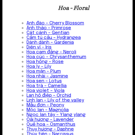
Hoa - Floral
Anh đào – Cherry Blossom
Anh thảo – Primrose
Cát cánh – Gentian
Cẩm tú cầu – Hydrangea
Dành dành – Gardenia
Diên vĩ – Iris
Hoa cam đắng – Neroli
Hoa cúc – Chrysanthemum
Hoa hồng – Rose
Hoa ly – Lily
Hoa mận – Plum
Hoa nhài – Jasmine
Hoa sen – Lotus
Hoa trà – Camellia
Hoa violet – Viola
Lan hồ điệp – Orchid
Linh lan – Lily of the valley
Mẫu đơn – Peony
Mộc lan – Magnolia
Ngọc lan tây – Ylang ylang
Oải hương – Lavender
Quế hoa – Osmanthus
Thụy hương – Daphne
Thủy tiên – Narcissus