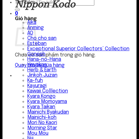
Nippon Kodo
Tìm kiếm:
0
Giỏ hàng
Aika
Anming
AO
Cho cho san
Esteban
Exceptional Superior Collectors’ Collection
Gonesh
Chưa có sản phẩm trong giỏ hàng.
Hana-no-Hana
Hauskaa
Quay trở lại cửa hàng
Herb & Earth
Jinkoh Juzan
Ka-fuh
Kayuragi
Kawaii Colllection
Kyara Kongo
Kyara Momoyama
Kyara Taikan
Mainichi Byakudan
Mainichi-koh
Mori No Kaori
Morning Star
Mou Mou
Niji