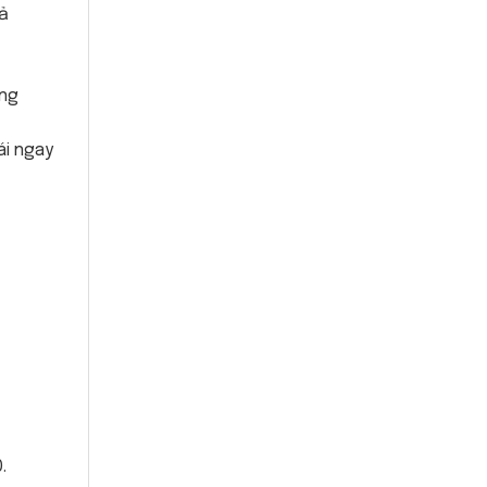
cả
ững
ái ngay
.