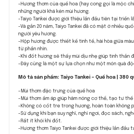
-Hương thơm của quế hoa (hay cong gọi là mộc chi 
những người khá kén mùi hương.
-Taiyo Tankei được giới thiệu lần đầu tiên tại triển 
-Và gần 20 năm, Taiyo Tankei đã có mặt ở nhiều quố
người yêu hương.
-Hộp hương được thiết kế tinh tế, hài hòa giữa mà
từ phần nhìn.
-Khi đốt hương sẽ thấy mùi dịu nhẹ giúp tinh thần 
-Đây cũng là một sự lựa chọn như một món quà độc
Mô tả sản phẩm: Taiyo Tankei – Quế hoa | 380 
-Mùi thơm đặc trưng của quế hoa
-Mùi thơm ấm áp giúp hâm nóng cơ thể, tạo tư thế 
-Không có cốt tre trong hương, hoàn toàn không p
-Sử dụng khi bạn suy nghĩ, nghỉ ngơi, đọc sách, ngh
-Rất ít khói khi đốt.
-Hương thơm Taiyo Tankei được giới thiệu lần đầu tạ