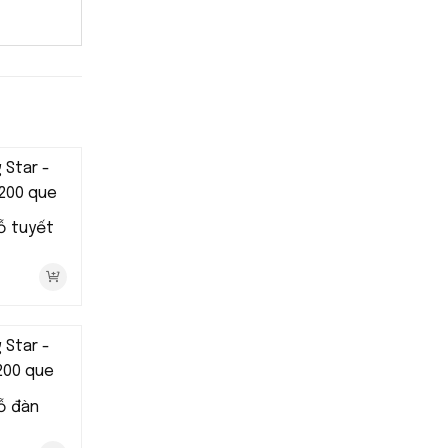
ỗ tuyết
ỗ đàn