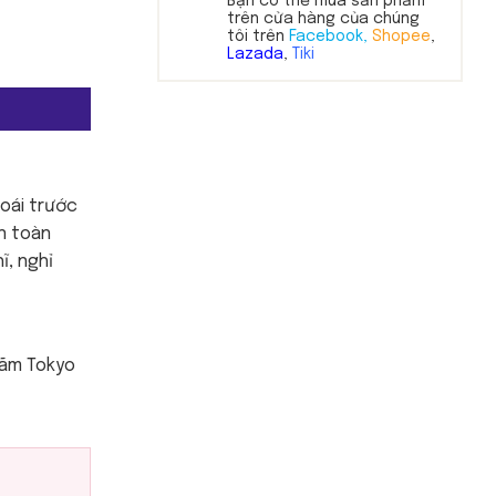
Bạn có thể mua sản phẩm
trên cửa hàng của chúng
tôi trên
Facebook,
Shopee
,
Lazada
,
Tiki
oái trước
n toàn
ĩ, nghỉ
 lãm Tokyo