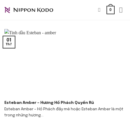
Bỏ
0
qua
nội
dung
01
Th7
Esteban Amber – Hương Hổ Phách Quyến Rũ
Esteban Amber – Hổ Phách đầy mê hoặc Esteban Amber là một
trong những hương...