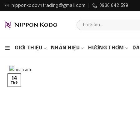
Bỏ
nipponkodovntrading@gmail.com
0936 642 599
qua
nội
Tìm
dung
kiếm:
GIỚI THIỆU
NHÃN HIỆU
HƯƠNG THƠM
DÀ
14
Th9