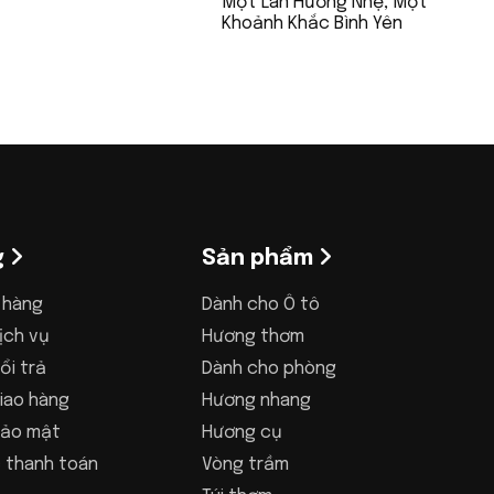
Một Làn Hương Nhẹ, Một
Khoảnh Khắc Bình Yên
g
Sản phẩm
 hàng
Dành cho Ô tô
ịch vụ
Hương thơm
ổi trả
Dành cho phòng
iao hàng
Hương nhang
bảo mật
Hương cụ
 thanh toán
Vòng trầm