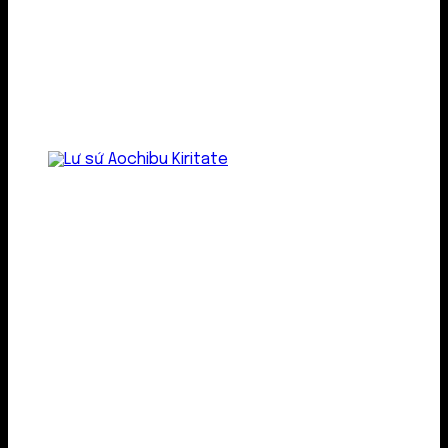
Lư gốm sứ