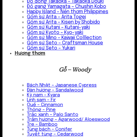
Đồ đồng Takaoka – Takaoka Douki
Đồ gang Yamagata – Chushin Kobo
Happy Island – Nến thơm Philippines
Gốm sứ Arita – Arita Togei
Gốm sứ Arita – Kisen by Shobido
Gốm sứ Kutani – Kutani-yaki
Gốm sứ Kyoto – Kyo-yaki
Gốm sứ Mino – Kawaii Colllection
Gốm sứ Seto – Craftsman House
Gốm sứ Seto – Yukari
Hương thơm
Gỗ – Woody
Bách Nhật – Japanese Cypress
Đàn hương – Sandalwood
Kỳ nam – Kyara
Linh sam – Fir
Quế – Cinnamon
Thông – Pine
Trắc xanh – Palo Santo
Trầm hương – Agarwood/ Aloeswood
Tre – Bamboo
Tùng bách – Conifer
Tuyết tùng – Cedarwood