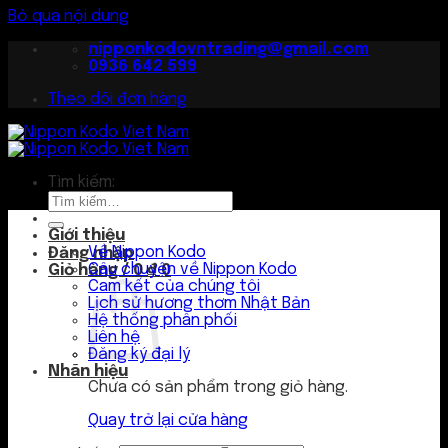
Bỏ qua nội dung
nipponkodovntrading@gmail.com
0936 642 599
Theo dõi đơn hàng
Tìm kiếm:
Giới thiệu
Về Nippon Kodo
Đăng nhập
Câu chuyện về Nippon Kodo
Giỏ hàng /
0
₫
0
Cam kết của chúng tôi
Lịch sử hương thơm Nhật Bản
Hệ thống phân phối
Liên hệ
Đăng ký đại lý
Nhãn hiệu
Chưa có sản phẩm trong giỏ hàng.
Quay trở lại cửa hàng