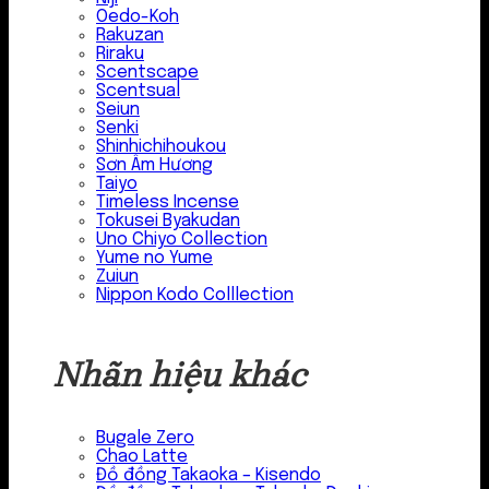
Oedo-Koh
Rakuzan
Riraku
Scentscape
Scentsual
Seiun
Senki
Shinhichihoukou
Sơn Âm Hương
Taiyo
Timeless Incense
Tokusei Byakudan
Uno Chiyo Collection
Yume no Yume
Zuiun
Nippon Kodo Colllection
Nhãn hiệu khác
Bugale Zero
Chao Latte
Đồ đồng Takaoka – Kisendo