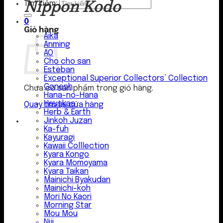
Nippon Kodo
Tìm kiếm:
0
Giỏ hàng
Aika
Anming
AO
Cho cho san
Esteban
Exceptional Superior Collectors’ Collection
Gonesh
Chưa có sản phẩm trong giỏ hàng.
Hana-no-Hana
Hauskaa
Quay trở lại cửa hàng
Herb & Earth
Jinkoh Juzan
Ka-fuh
Kayuragi
Kawaii Colllection
Kyara Kongo
Kyara Momoyama
Kyara Taikan
Mainichi Byakudan
Mainichi-koh
Mori No Kaori
Morning Star
Mou Mou
Niji