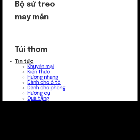
Bộ sứ treo
may mắn
Túi thơm
Tin tức
Khuyến mại
Kiến thức
Hương nhang
Dành cho ô tô
Dành cho phòng
Hương cụ
Quà tặng