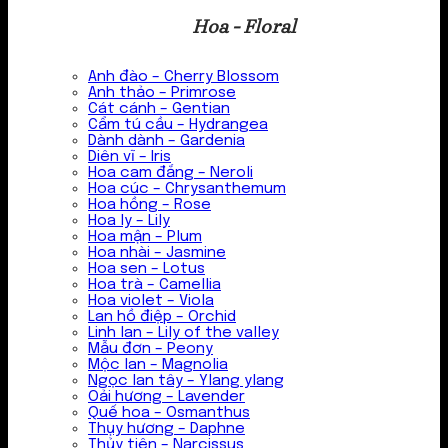
Hoa - Floral
Anh đào – Cherry Blossom
Anh thảo – Primrose
Cát cánh – Gentian
Cẩm tú cầu – Hydrangea
Dành dành – Gardenia
Diên vĩ – Iris
Hoa cam đắng – Neroli
Hoa cúc – Chrysanthemum
Hoa hồng – Rose
Hoa ly – Lily
Hoa mận – Plum
Hoa nhài – Jasmine
Hoa sen – Lotus
Hoa trà – Camellia
Hoa violet – Viola
Lan hồ điệp – Orchid
Linh lan – Lily of the valley
Mẫu đơn – Peony
Mộc lan – Magnolia
Ngọc lan tây – Ylang ylang
Oải hương – Lavender
Quế hoa – Osmanthus
Thụy hương – Daphne
Thủy tiên – Narcissus