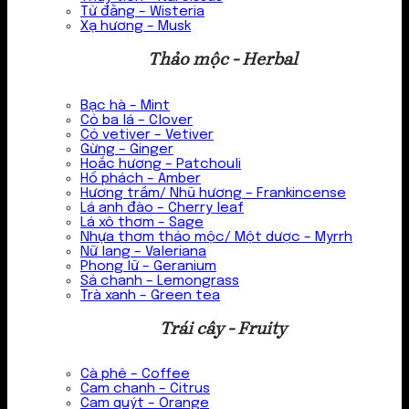
Tử đằng – Wisteria
Xạ hương – Musk
Thảo mộc - Herbal
Bạc hà – Mint
Cỏ ba lá – Clover
Cỏ vetiver – Vetiver
Gừng – Ginger
Hoắc hương – Patchouli
Hổ phách – Amber
Hương trầm/ Nhũ hương – Frankincense
Lá anh đào – Cherry leaf
Lá xô thơm – Sage
Nhựa thơm thảo mộc/ Một dược – Myrrh
Nữ lang – Valeriana
Phong lữ – Geranium
Sả chanh – Lemongrass
Trà xanh – Green tea
Trái cây - Fruity
Cà phê – Coffee
Cam chanh – Citrus
Cam quýt – Orange