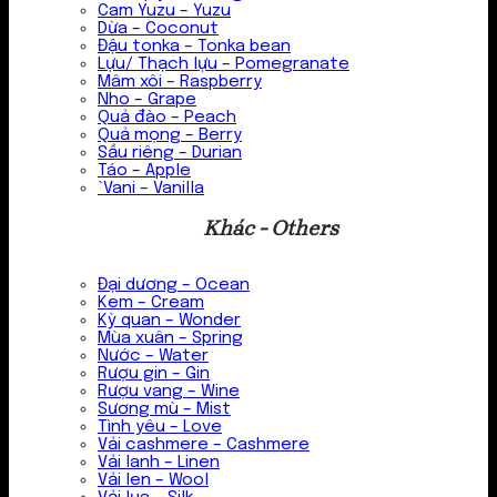
Cam Yuzu – Yuzu
Dừa – Coconut
Đậu tonka – Tonka bean
Lựu/ Thạch lựu – Pomegranate
Mâm xôi – Raspberry
Nho – Grape
Quả đào – Peach
Quả mọng – Berry
Sầu riêng – Durian
Táo – Apple
`Vani – Vanilla
Khác - Others
Đại dương – Ocean
Kem – Cream
Kỳ quan – Wonder
Mùa xuân – Spring
Nước – Water
Rượu gin – Gin
Rượu vang – Wine
Sương mù – Mist
Tình yêu – Love
Vải cashmere – Cashmere
Vải lanh – Linen
Vải len – Wool