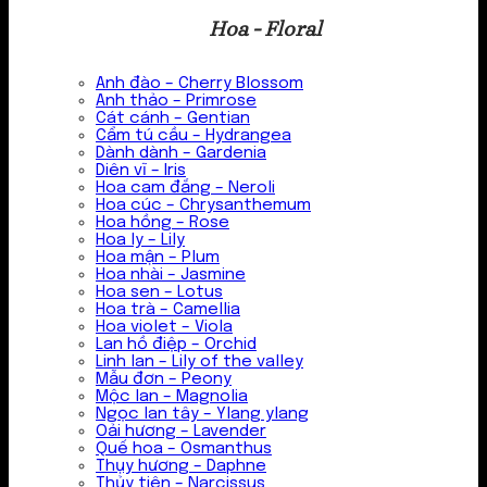
Hoa - Floral
Anh đào – Cherry Blossom
Anh thảo – Primrose
Cát cánh – Gentian
Cẩm tú cầu – Hydrangea
Dành dành – Gardenia
Diên vĩ – Iris
Hoa cam đắng – Neroli
Hoa cúc – Chrysanthemum
Hoa hồng – Rose
Hoa ly – Lily
Hoa mận – Plum
Hoa nhài – Jasmine
Hoa sen – Lotus
Hoa trà – Camellia
Hoa violet – Viola
Lan hồ điệp – Orchid
Linh lan – Lily of the valley
Mẫu đơn – Peony
Mộc lan – Magnolia
Ngọc lan tây – Ylang ylang
Oải hương – Lavender
Quế hoa – Osmanthus
Thụy hương – Daphne
Thủy tiên – Narcissus