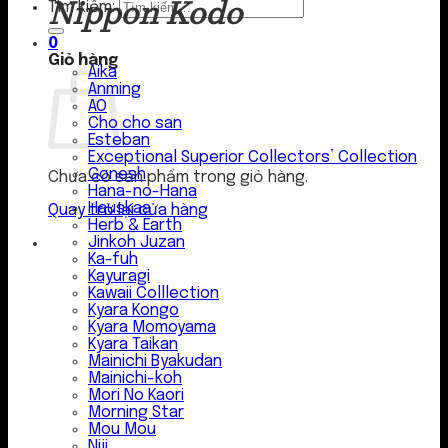
Nippon Kodo
Tìm kiếm:
0
Giỏ hàng
Aika
Anming
AO
Cho cho san
Esteban
Exceptional Superior Collectors’ Collection
Gonesh
Chưa có sản phẩm trong giỏ hàng.
Hana-no-Hana
Hauskaa
Quay trở lại cửa hàng
Herb & Earth
Jinkoh Juzan
Ka-fuh
Kayuragi
Kawaii Colllection
Kyara Kongo
Kyara Momoyama
Kyara Taikan
Mainichi Byakudan
Mainichi-koh
Mori No Kaori
Morning Star
Mou Mou
Niji