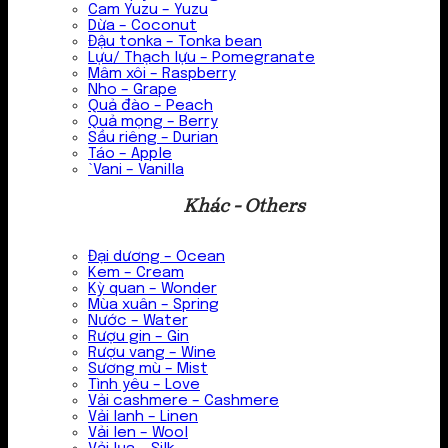
Cam Yuzu – Yuzu
Dừa – Coconut
Đậu tonka – Tonka bean
Lựu/ Thạch lựu – Pomegranate
Mâm xôi – Raspberry
Nho – Grape
Quả đào – Peach
Quả mọng – Berry
Sầu riêng – Durian
Táo – Apple
`Vani – Vanilla
Khác - Others
Đại dương – Ocean
Kem – Cream
Kỳ quan – Wonder
Mùa xuân – Spring
Nước – Water
Rượu gin – Gin
Rượu vang – Wine
Sương mù – Mist
Tình yêu – Love
Vải cashmere – Cashmere
Vải lanh – Linen
Vải len – Wool