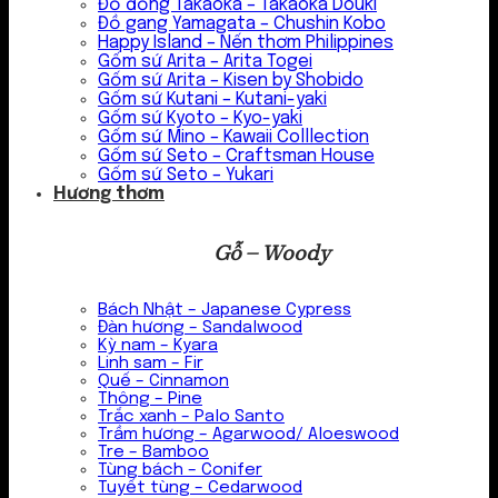
Đồ đồng Takaoka – Takaoka Douki
Đồ gang Yamagata – Chushin Kobo
Happy Island – Nến thơm Philippines
Gốm sứ Arita – Arita Togei
Gốm sứ Arita – Kisen by Shobido
Gốm sứ Kutani – Kutani-yaki
Gốm sứ Kyoto – Kyo-yaki
Gốm sứ Mino – Kawaii Colllection
Gốm sứ Seto – Craftsman House
Gốm sứ Seto – Yukari
Hương thơm
Gỗ – Woody
Bách Nhật – Japanese Cypress
Đàn hương – Sandalwood
Kỳ nam – Kyara
Linh sam – Fir
Quế – Cinnamon
Thông – Pine
Trắc xanh – Palo Santo
Trầm hương – Agarwood/ Aloeswood
Tre – Bamboo
Tùng bách – Conifer
Tuyết tùng – Cedarwood