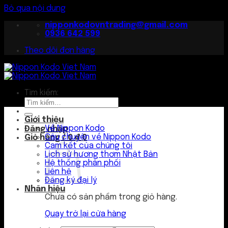
Bỏ qua nội dung
nipponkodovntrading@gmail.com
0936 642 599
Theo dõi đơn hàng
Tìm kiếm:
Giới thiệu
Về Nippon Kodo
Đăng nhập
Câu chuyện về Nippon Kodo
Giỏ hàng /
0
₫
0
Cam kết của chúng tôi
Lịch sử hương thơm Nhật Bản
Hệ thống phân phối
Liên hệ
Đăng ký đại lý
Nhãn hiệu
Chưa có sản phẩm trong giỏ hàng.
Quay trở lại cửa hàng