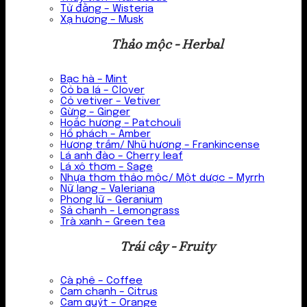
Tử đằng – Wisteria
Xạ hương – Musk
Thảo mộc - Herbal
Bạc hà – Mint
Cỏ ba lá – Clover
Cỏ vetiver – Vetiver
Gừng – Ginger
Hoắc hương – Patchouli
Hổ phách – Amber
Hương trầm/ Nhũ hương – Frankincense
Lá anh đào – Cherry leaf
Lá xô thơm – Sage
Nhựa thơm thảo mộc/ Một dược – Myrrh
Nữ lang – Valeriana
Phong lữ – Geranium
Sả chanh – Lemongrass
Trà xanh – Green tea
Trái cây - Fruity
Cà phê – Coffee
Cam chanh – Citrus
Cam quýt – Orange