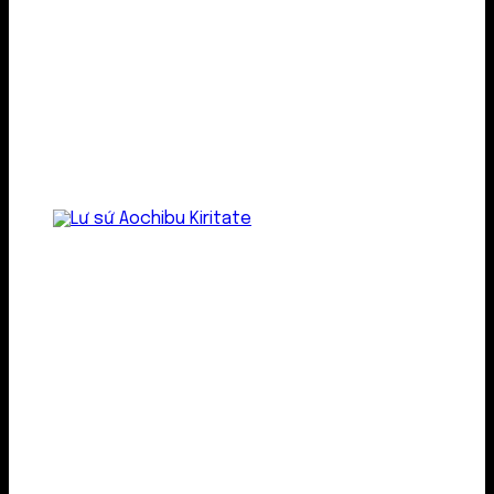
Lư gốm sứ