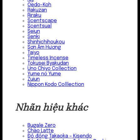
Oedo-Koh
Rakuzan
Riraku
Scentscape
Scentsual
Seiun
Senki
Shinhichihoukou
Sơn Âm Hương
Taiyo
Timeless Incense
Tokusei Byakudan
Uno Chiyo Collection
Yume no Yume
Zuiun
Nippon Kodo Colllection
Nhãn hiệu khác
Bugale Zero
Chao Latte
Đồ đồng Takaoka – Kisendo