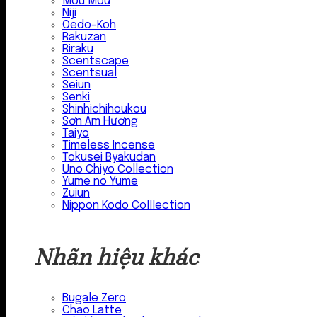
Mou Mou
Niji
Oedo-Koh
Rakuzan
Riraku
Scentscape
Scentsual
Seiun
Senki
Shinhichihoukou
Sơn Âm Hương
Taiyo
Timeless Incense
Tokusei Byakudan
Uno Chiyo Collection
Yume no Yume
Zuiun
Nippon Kodo Colllection
Nhãn hiệu khác
Bugale Zero
Chao Latte