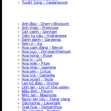
Tuyết tùng – Cedarwood
Anh đào – Cherry Blossom
Anh thảo – Primrose
Cát cánh – Gentian
Cẩm tú cầu – Hydrangea
Dành dành – Gardenia
Diên vĩ – Iris
Hoa cam đắng – Neroli
Hoa cúc – Chrysanthemum
Hoa hồng – Rose
Hoa ly – Lily
Hoa mận – Plum
Hoa nhài – Jasmine
Hoa sen – Lotus
Hoa trà – Camellia
Hoa violet – Viola
Lan hồ điệp – Orchid
Linh lan – Lily of the valley
Mẫu đơn – Peony
Mộc lan – Magnolia
Ngọc lan tây – Ylang ylang
Oải hương – Lavender
Quế hoa – Osmanthus