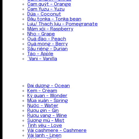
Cam quýt – Orange
Cam Yuzu – Yuzu
Dừa – Coconut
Đậu tonka – Tonka bean
Lựu/ Thạch lựu – Pomegranate
Mâm xôi – Raspberry
Nho – Grape
Quả đào – Peach
Quả mọng – Berry
Sầu riêng – Durian
Táo – Apple
`Vani – Vanilla
Đại dương – Ocean
Kem – Cream
Kỳ quan – Wonder
Mùa xuân – Spring
Nước – Water
Rượu gin – Gin
Rượu vang – Wine
Sương mù – Mist
Tình yêu – Love
Vải cashmere – Cashmere
Vải lanh – Linen