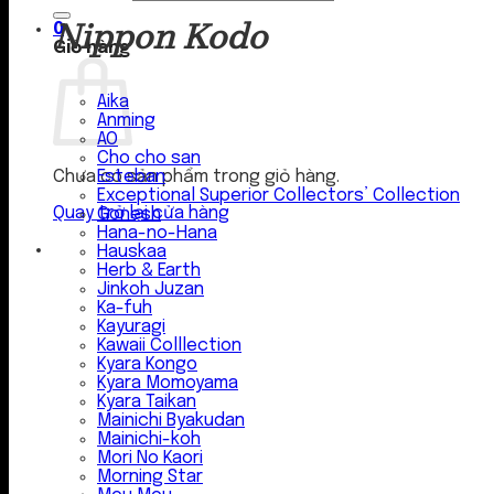
Nippon Kodo
0
Giỏ hàng
Aika
Anming
AO
Cho cho san
Esteban
Chưa có sản phẩm trong giỏ hàng.
Exceptional Superior Collectors’ Collection
Quay trở lại cửa hàng
Gonesh
Hana-no-Hana
Hauskaa
Herb & Earth
Jinkoh Juzan
Ka-fuh
Kayuragi
Kawaii Colllection
Kyara Kongo
Kyara Momoyama
Kyara Taikan
Mainichi Byakudan
Mainichi-koh
Mori No Kaori
Morning Star