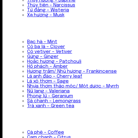
Thụy hương – Daphne
Thủy tiên – Narcissus
Tử đằng – Wisteria
Xạ hương – Musk
Bạc hà – Mint
Cỏ ba lá – Clover
Cỏ vetiver – Vetiver
Gừng – Ginger
Hoắc hương – Patchouli
Hổ phách – Amber
Hương trầm/ Nhũ hương – Frankincense
Lá anh đào – Cherry leaf
Lá xô thơm – Sage
Nhựa thơm thảo mộc/ Một dược – Myrrh
Nữ lang – Valeriana
Phong lữ – Geranium
Sả chanh – Lemongrass
Trà xanh – Green tea
Cà phê – Coffee
Cam chanh – Citrus