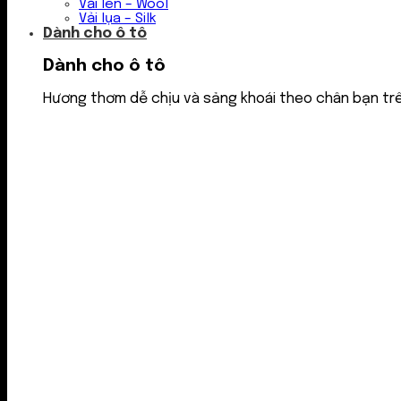
Vải len – Wool
Vải lụa – Silk
Dành cho ô tô
Dành cho ô tô
Hương thơm dễ chịu và sảng khoái theo chân bạn tr
Nước thơm