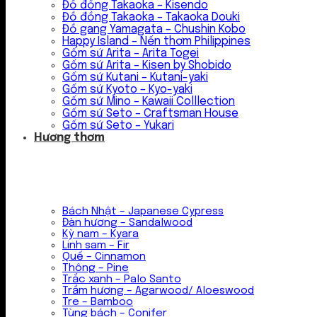
Đồ đồng Takaoka – Kisendo
Đồ đồng Takaoka – Takaoka Douki
Đồ gang Yamagata – Chushin Kobo
Happy Island – Nến thơm Philippines
Gốm sứ Arita – Arita Togei
Gốm sứ Arita – Kisen by Shobido
Gốm sứ Kutani – Kutani-yaki
Gốm sứ Kyoto – Kyo-yaki
Gốm sứ Mino – Kawaii Colllection
Gốm sứ Seto – Craftsman House
Gốm sứ Seto – Yukari
Hương thơm
Bách Nhật – Japanese Cypress
Đàn hương – Sandalwood
Kỳ nam – Kyara
Linh sam – Fir
Quế – Cinnamon
Thông – Pine
Trắc xanh – Palo Santo
Trầm hương – Agarwood/ Aloeswood
Tre – Bamboo
Tùng bách – Conifer