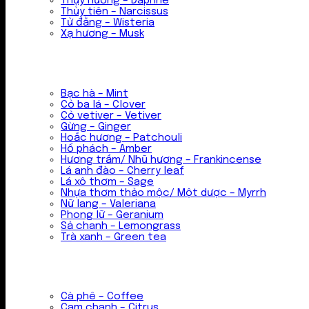
Thụy hương – Daphne
Thủy tiên – Narcissus
Tử đằng – Wisteria
Xạ hương – Musk
Bạc hà – Mint
Cỏ ba lá – Clover
Cỏ vetiver – Vetiver
Gừng – Ginger
Hoắc hương – Patchouli
Hổ phách – Amber
Hương trầm/ Nhũ hương – Frankincense
Lá anh đào – Cherry leaf
Lá xô thơm – Sage
Nhựa thơm thảo mộc/ Một dược – Myrrh
Nữ lang – Valeriana
Phong lữ – Geranium
Sả chanh – Lemongrass
Trà xanh – Green tea
Cà phê – Coffee
Cam chanh – Citrus