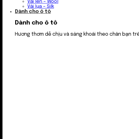
Vải len – Wool
Vải lụa – Silk
Dành cho ô tô
Dành cho ô tô
Hương thơm dễ chịu và sảng khoái theo chân bạn tr
Nước thơm