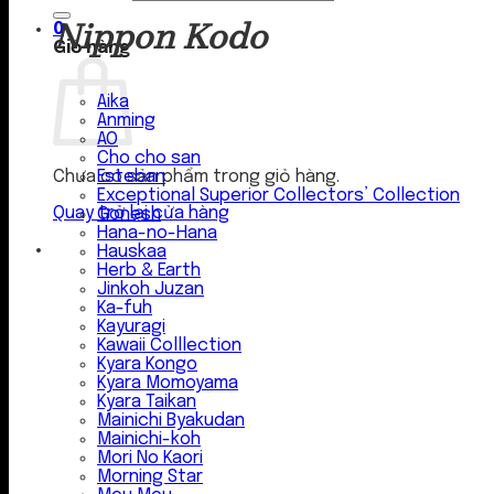
Nippon Kodo
0
Giỏ hàng
Aika
Anming
AO
Cho cho san
Esteban
Chưa có sản phẩm trong giỏ hàng.
Exceptional Superior Collectors’ Collection
Quay trở lại cửa hàng
Gonesh
Hana-no-Hana
Hauskaa
Herb & Earth
Jinkoh Juzan
Ka-fuh
Kayuragi
Kawaii Colllection
Kyara Kongo
Kyara Momoyama
Kyara Taikan
Mainichi Byakudan
Mainichi-koh
Mori No Kaori
Morning Star