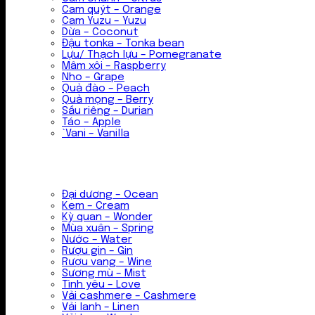
Cam quýt – Orange
Cam Yuzu – Yuzu
Dừa – Coconut
Đậu tonka – Tonka bean
Lựu/ Thạch lựu – Pomegranate
Mâm xôi – Raspberry
Nho – Grape
Quả đào – Peach
Quả mọng – Berry
Sầu riêng – Durian
Táo – Apple
`Vani – Vanilla
Đại dương – Ocean
Kem – Cream
Kỳ quan – Wonder
Mùa xuân – Spring
Nước – Water
Rượu gin – Gin
Rượu vang – Wine
Sương mù – Mist
Tình yêu – Love
Vải cashmere – Cashmere
Vải lanh – Linen