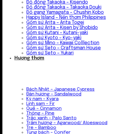
Đồ đồng Takaoka – Kisendo
Đồ đồng Takaoka – Takaoka Douki
Đồ gang Yamagata – Chushin Kobo
Happy Island – Nến thơm Philippines
Gốm sứ Arita – Arita Togei
Gốm sứ Arita – Kisen by Shobido
Gốm sứ Kutani – Kutani-yaki
Gốm sứ Kyoto – Kyo-yaki
Gốm sứ Mino – Kawaii Colllection
Gốm sứ Seto – Craftsman House
Gốm sứ Seto – Yukari
Hương thơm
Bách Nhật – Japanese Cypress
Đàn hương – Sandalwood
Kỳ nam – Kyara
Linh sam – Fir
Quế – Cinnamon
Thông – Pine
Trắc xanh – Palo Santo
Trầm hương – Agarwood/ Aloeswood
Tre – Bamboo
Tùng bách – Conifer