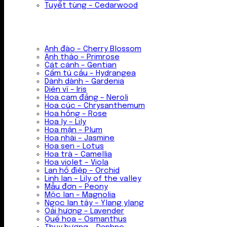
Tuyết tùng – Cedarwood
Anh đào – Cherry Blossom
Anh thảo – Primrose
Cát cánh – Gentian
Cẩm tú cầu – Hydrangea
Dành dành – Gardenia
Diên vĩ – Iris
Hoa cam đắng – Neroli
Hoa cúc – Chrysanthemum
Hoa hồng – Rose
Hoa ly – Lily
Hoa mận – Plum
Hoa nhài – Jasmine
Hoa sen – Lotus
Hoa trà – Camellia
Hoa violet – Viola
Lan hồ điệp – Orchid
Linh lan – Lily of the valley
Mẫu đơn – Peony
Mộc lan – Magnolia
Ngọc lan tây – Ylang ylang
Oải hương – Lavender
Quế hoa – Osmanthus