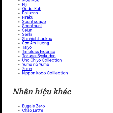
Mou Mou
Niji
Oedo-Koh
Rakuzan
Riraku
Scentscape
Scentsual
Seiun
Senki
Shinhichihoukou
Sơn Âm Hương
Taiyo
Timeless Incense
Tokusei Byakudan
Uno Chiyo Collection
Yume no Yume
Zuiun
Nippon Kodo Colllection
Nhãn hiệu khác
Bugale Zero
Chao Latte