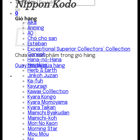
Nippon Kodo
Tìm kiếm:
0
Giỏ hàng
Aika
Anming
AO
Cho cho san
Esteban
Exceptional Superior Collectors’ Collection
Gonesh
Chưa có sản phẩm trong giỏ hàng.
Hana-no-Hana
Hauskaa
Quay trở lại cửa hàng
Herb & Earth
Jinkoh Juzan
Ka-fuh
Kayuragi
Kawaii Colllection
Kyara Kongo
Kyara Momoyama
Kyara Taikan
Mainichi Byakudan
Mainichi-koh
Mori No Kaori
Morning Star
Mou Mou
Niji