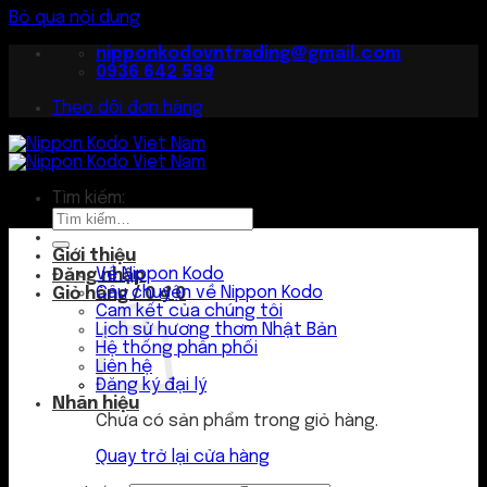
Bỏ qua nội dung
nipponkodovntrading@gmail.com
0936 642 599
Theo dõi đơn hàng
Tìm kiếm:
Giới thiệu
Về Nippon Kodo
Đăng nhập
Câu chuyện về Nippon Kodo
Giỏ hàng /
0
₫
0
Cam kết của chúng tôi
Lịch sử hương thơm Nhật Bản
Hệ thống phân phối
Liên hệ
Đăng ký đại lý
Nhãn hiệu
Chưa có sản phẩm trong giỏ hàng.
Quay trở lại cửa hàng