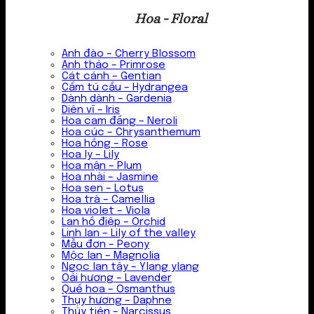
Hoa - Floral
Anh đào – Cherry Blossom
Anh thảo – Primrose
Cát cánh – Gentian
Cẩm tú cầu – Hydrangea
Dành dành – Gardenia
Diên vĩ – Iris
Hoa cam đắng – Neroli
Hoa cúc – Chrysanthemum
Hoa hồng – Rose
Hoa ly – Lily
Hoa mận – Plum
Hoa nhài – Jasmine
Hoa sen – Lotus
Hoa trà – Camellia
Hoa violet – Viola
Lan hồ điệp – Orchid
Linh lan – Lily of the valley
Mẫu đơn – Peony
Mộc lan – Magnolia
Ngọc lan tây – Ylang ylang
Oải hương – Lavender
Quế hoa – Osmanthus
Thụy hương – Daphne
Thủy tiên – Narcissus