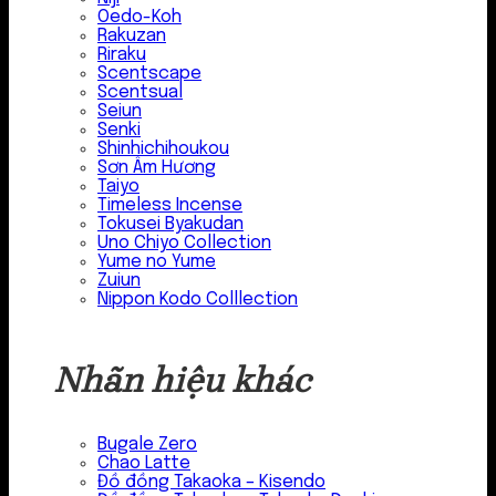
Oedo-Koh
Rakuzan
Riraku
Scentscape
Scentsual
Seiun
Senki
Shinhichihoukou
Sơn Âm Hương
Taiyo
Timeless Incense
Tokusei Byakudan
Uno Chiyo Collection
Yume no Yume
Zuiun
Nippon Kodo Colllection
Nhãn hiệu khác
Bugale Zero
Chao Latte
Đồ đồng Takaoka – Kisendo