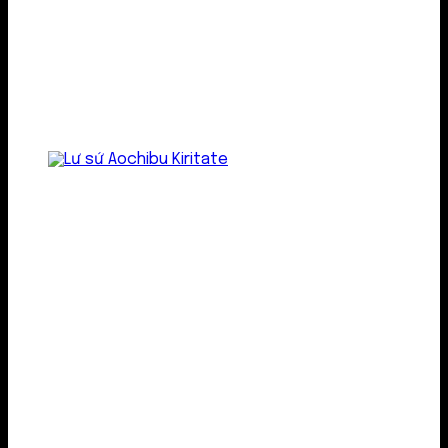
Lư gốm sứ