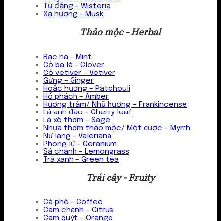
Tử đằng – Wisteria
Xạ hương – Musk
Thảo mộc - Herbal
Bạc hà – Mint
Cỏ ba lá – Clover
Cỏ vetiver – Vetiver
Gừng – Ginger
Hoắc hương – Patchouli
Hổ phách – Amber
Hương trầm/ Nhũ hương – Frankincense
Lá anh đào – Cherry leaf
Lá xô thơm – Sage
Nhựa thơm thảo mộc/ Một dược – Myrrh
Nữ lang – Valeriana
Phong lữ – Geranium
Sả chanh – Lemongrass
Trà xanh – Green tea
Trái cây - Fruity
Cà phê – Coffee
Cam chanh – Citrus
Cam quýt – Orange