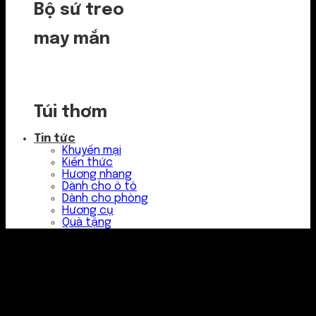
Bộ sứ treo
may mắn
Túi thơm
Tin tức
Khuyến mại
Kiến thức
Hương nhang
Dành cho ô tô
Dành cho phòng
Hương cụ
Quà tặng