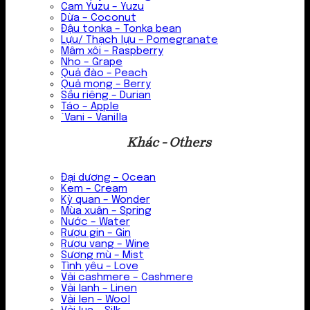
Cam Yuzu – Yuzu
Dừa – Coconut
Đậu tonka – Tonka bean
Lựu/ Thạch lựu – Pomegranate
Mâm xôi – Raspberry
Nho – Grape
Quả đào – Peach
Quả mọng – Berry
Sầu riêng – Durian
Táo – Apple
`Vani – Vanilla
Khác - Others
Đại dương – Ocean
Kem – Cream
Kỳ quan – Wonder
Mùa xuân – Spring
Nước – Water
Rượu gin – Gin
Rượu vang – Wine
Sương mù – Mist
Tình yêu – Love
Vải cashmere – Cashmere
Vải lanh – Linen
Vải len – Wool