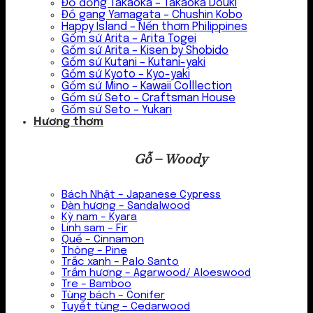
Đồ đồng Takaoka – Takaoka Douki
Đồ gang Yamagata – Chushin Kobo
Happy Island – Nến thơm Philippines
Gốm sứ Arita – Arita Togei
Gốm sứ Arita – Kisen by Shobido
Gốm sứ Kutani – Kutani-yaki
Gốm sứ Kyoto – Kyo-yaki
Gốm sứ Mino – Kawaii Colllection
Gốm sứ Seto – Craftsman House
Gốm sứ Seto – Yukari
Hương thơm
Gỗ – Woody
Bách Nhật – Japanese Cypress
Đàn hương – Sandalwood
Kỳ nam – Kyara
Linh sam – Fir
Quế – Cinnamon
Thông – Pine
Trắc xanh – Palo Santo
Trầm hương – Agarwood/ Aloeswood
Tre – Bamboo
Tùng bách – Conifer
Tuyết tùng – Cedarwood