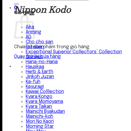
Nippon Kodo
0
Giỏ hàng
Aika
Anming
AO
Cho cho san
Esteban
Chưa có sản phẩm trong giỏ hàng.
Exceptional Superior Collectors’ Collection
Quay trở lại cửa hàng
Gonesh
Hana-no-Hana
Hauskaa
Herb & Earth
Jinkoh Juzan
Ka-fuh
Kayuragi
Kawaii Colllection
Kyara Kongo
Kyara Momoyama
Kyara Taikan
Mainichi Byakudan
Mainichi-koh
Mori No Kaori
Morning Star