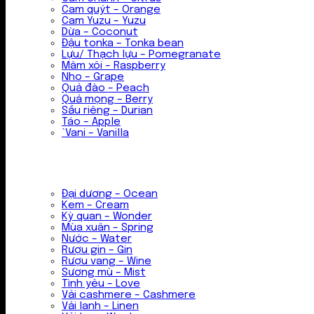
Cam quýt – Orange
Cam Yuzu – Yuzu
Dừa – Coconut
Đậu tonka – Tonka bean
Lựu/ Thạch lựu – Pomegranate
Mâm xôi – Raspberry
Nho – Grape
Quả đào – Peach
Quả mọng – Berry
Sầu riêng – Durian
Táo – Apple
`Vani – Vanilla
Đại dương – Ocean
Kem – Cream
Kỳ quan – Wonder
Mùa xuân – Spring
Nước – Water
Rượu gin – Gin
Rượu vang – Wine
Sương mù – Mist
Tình yêu – Love
Vải cashmere – Cashmere
Vải lanh – Linen