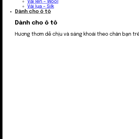
Vải len – Wool
Vải lụa – Silk
Dành cho ô tô
Dành cho ô tô
Hương thơm dễ chịu và sảng khoái theo chân bạn tr
Nước thơm