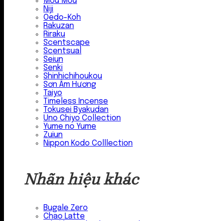
Mou Mou
Niji
Oedo-Koh
Rakuzan
Riraku
Scentscape
Scentsual
Seiun
Senki
Shinhichihoukou
Sơn Âm Hương
Taiyo
Timeless Incense
Tokusei Byakudan
Uno Chiyo Collection
Yume no Yume
Zuiun
Nippon Kodo Colllection
Nhãn hiệu khác
Bugale Zero
Chao Latte