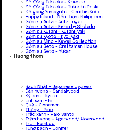
Đồ đồng Takaoka – Kisendo
Đồ đồng Takaoka – Takaoka Douki
Đồ gang Yamagata – Chushin Kobo
Happy Island – Nến thơm Philippines
Gốm sứ Arita – Arita Togei
Gốm sứ Arita – Kisen by Shobido
Gốm sứ Kutani – Kutani-yaki
Gốm sứ Kyoto – Kyo-yaki
Gốm sứ Mino – Kawaii Colllection
Gốm sứ Seto – Craftsman House
Gốm sứ Seto – Yukari
Hương thơm
Bách Nhật – Japanese Cypress
Đàn hương – Sandalwood
Kỳ nam – Kyara
Linh sam – Fir
Quế – Cinnamon
Thông – Pine
Trắc xanh – Palo Santo
Trầm hương – Agarwood/ Aloeswood
Tre – Bamboo
Tùng bách – Conifer