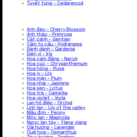
Tuyết tùng – Cedarwood
Anh đào – Cherry Blossom
Anh thảo – Primrose
Cát cánh – Gentian
Cẩm tú cầu – Hydrangea
Dành dành – Gardenia
Diên vĩ – Iris
Hoa cam đắng – Neroli
Hoa cúc – Chrysanthemum
Hoa hồng – Rose
Hoa ly – Lily
Hoa mận – Plum
Hoa nhài – Jasmine
Hoa sen – Lotus
Hoa trà – Camellia
Hoa violet – Viola
Lan hồ điệp – Orchid
Linh lan – Lily of the valley
Mẫu đơn – Peony
Mộc lan – Magnolia
Ngọc lan tây – Ylang ylang
Oải hương – Lavender
Quế hoa – Osmanthus