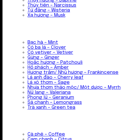
Thụy hương – Daphne
Thủy tiên – Narcissus
Tử đằng – Wisteria
Xạ hương – Musk
Bạc hà – Mint
Cỏ ba lá – Clover
Cỏ vetiver – Vetiver
Gừng – Ginger
Hoắc hương – Patchouli
Hổ phách – Amber
Hương trầm/ Nhũ hương – Frankincense
Lá anh đào – Cherry leaf
Lá xô thơm – Sage
Nhựa thơm thảo mộc/ Một dược – Myrrh
Nữ lang – Valeriana
Phong lữ – Geranium
Sả chanh – Lemongrass
Trà xanh – Green tea
Cà phê – Coffee
Cam chanh – Citrus