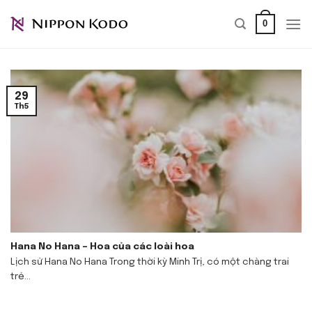
Bỏ
0
qua
nội
dung
29
Th5
Hana No Hana – Hoa của các loài hoa
Lịch sử Hana No Hana Trong thời kỳ Minh Trị, có một chàng trai
trẻ...