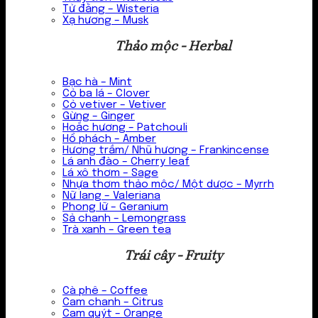
Tử đằng – Wisteria
Xạ hương – Musk
Thảo mộc - Herbal
Bạc hà – Mint
Cỏ ba lá – Clover
Cỏ vetiver – Vetiver
Gừng – Ginger
Hoắc hương – Patchouli
Hổ phách – Amber
Hương trầm/ Nhũ hương – Frankincense
Lá anh đào – Cherry leaf
Lá xô thơm – Sage
Nhựa thơm thảo mộc/ Một dược – Myrrh
Nữ lang – Valeriana
Phong lữ – Geranium
Sả chanh – Lemongrass
Trà xanh – Green tea
Trái cây - Fruity
Cà phê – Coffee
Cam chanh – Citrus
Cam quýt – Orange