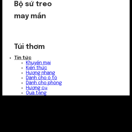
Bộ sứ treo
may mắn
Túi thơm
Tin tức
Khuyến mại
Kiến thức
Hương nhang
Dành cho ô tô
Dành cho phòng
Hương cụ
Quà tặng