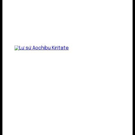
Lư gốm sứ