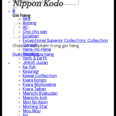
Nippon Kodo
Tìm kiếm:
0
Giỏ hàng
Aika
Anming
AO
Cho cho san
Esteban
Exceptional Superior Collectors’ Collection
Gonesh
Chưa có sản phẩm trong giỏ hàng.
Hana-no-Hana
Hauskaa
Quay trở lại cửa hàng
Herb & Earth
Jinkoh Juzan
Ka-fuh
Kayuragi
Kawaii Colllection
Kyara Kongo
Kyara Momoyama
Kyara Taikan
Mainichi Byakudan
Mainichi-koh
Mori No Kaori
Morning Star
Mou Mou
Niji