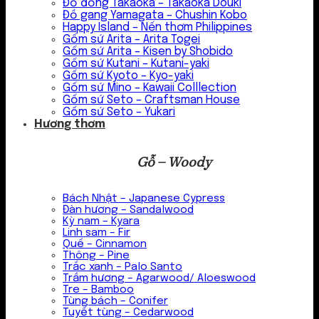
Đồ đồng Takaoka – Takaoka Douki
Đồ gang Yamagata – Chushin Kobo
Happy Island – Nến thơm Philippines
Gốm sứ Arita – Arita Togei
Gốm sứ Arita – Kisen by Shobido
Gốm sứ Kutani – Kutani-yaki
Gốm sứ Kyoto – Kyo-yaki
Gốm sứ Mino – Kawaii Colllection
Gốm sứ Seto – Craftsman House
Gốm sứ Seto – Yukari
Hương thơm
Gỗ – Woody
Bách Nhật – Japanese Cypress
Đàn hương – Sandalwood
Kỳ nam – Kyara
Linh sam – Fir
Quế – Cinnamon
Thông – Pine
Trắc xanh – Palo Santo
Trầm hương – Agarwood/ Aloeswood
Tre – Bamboo
Tùng bách – Conifer
Tuyết tùng – Cedarwood