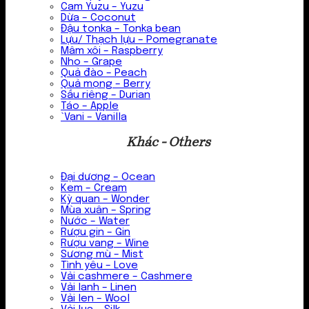
Cam Yuzu – Yuzu
Dừa – Coconut
Đậu tonka – Tonka bean
Lựu/ Thạch lựu – Pomegranate
Mâm xôi – Raspberry
Nho – Grape
Quả đào – Peach
Quả mọng – Berry
Sầu riêng – Durian
Táo – Apple
`Vani – Vanilla
Khác - Others
Đại dương – Ocean
Kem – Cream
Kỳ quan – Wonder
Mùa xuân – Spring
Nước – Water
Rượu gin – Gin
Rượu vang – Wine
Sương mù – Mist
Tình yêu – Love
Vải cashmere – Cashmere
Vải lanh – Linen
Vải len – Wool