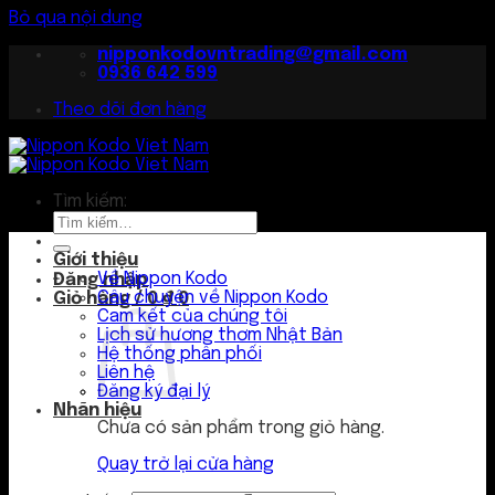
Bỏ qua nội dung
nipponkodovntrading@gmail.com
0936 642 599
Theo dõi đơn hàng
Tìm kiếm:
Giới thiệu
Về Nippon Kodo
Đăng nhập
Câu chuyện về Nippon Kodo
Giỏ hàng /
0
₫
0
Cam kết của chúng tôi
Lịch sử hương thơm Nhật Bản
Hệ thống phân phối
Liên hệ
Đăng ký đại lý
Nhãn hiệu
Chưa có sản phẩm trong giỏ hàng.
Quay trở lại cửa hàng