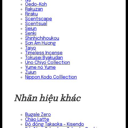
Oedo-Koh
Rakuzan
Riraku
Scentscape
Scentsual
Seiun
Senki
Shinhichihoukou
Sơn Âm Hương
Taiyo
Timeless Incense
Tokusei Byakudan
Uno Chiyo Collection
Yume no Yume
Zuiun
Nippon Kodo Colllection
Nhãn hiệu khác
Bugale Zero
Chao Latte
Đồ đồng Takaoka – Kisendo