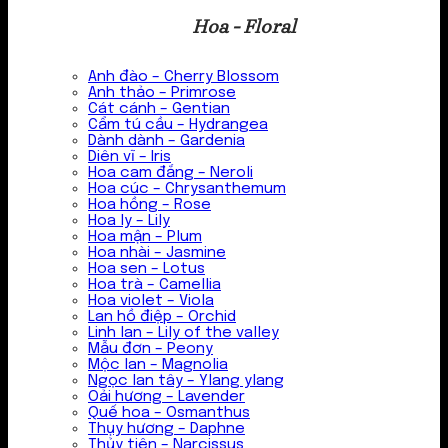
Hoa - Floral
Anh đào – Cherry Blossom
Anh thảo – Primrose
Cát cánh – Gentian
Cẩm tú cầu – Hydrangea
Dành dành – Gardenia
Diên vĩ – Iris
Hoa cam đắng – Neroli
Hoa cúc – Chrysanthemum
Hoa hồng – Rose
Hoa ly – Lily
Hoa mận – Plum
Hoa nhài – Jasmine
Hoa sen – Lotus
Hoa trà – Camellia
Hoa violet – Viola
Lan hồ điệp – Orchid
Linh lan – Lily of the valley
Mẫu đơn – Peony
Mộc lan – Magnolia
Ngọc lan tây – Ylang ylang
Oải hương – Lavender
Quế hoa – Osmanthus
Thụy hương – Daphne
Thủy tiên – Narcissus