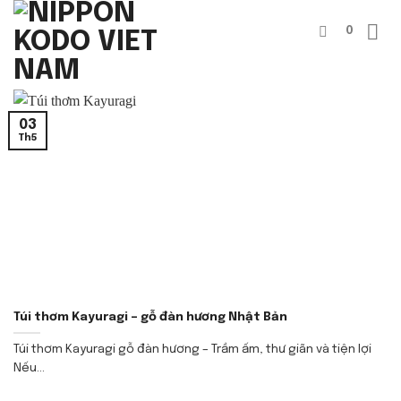
Bỏ
0
qua
nội
dung
03
Th5
Túi thơm Kayuragi – gỗ đàn hương Nhật Bản
Túi thơm Kayuragi gỗ đàn hương – Trầm ấm, thư giãn và tiện lợi
Nếu...