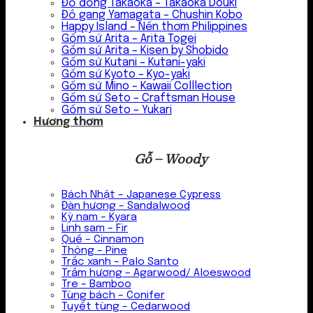
Đồ đồng Takaoka – Takaoka Douki
Đồ gang Yamagata – Chushin Kobo
Happy Island – Nến thơm Philippines
Gốm sứ Arita – Arita Togei
Gốm sứ Arita – Kisen by Shobido
Gốm sứ Kutani – Kutani-yaki
Gốm sứ Kyoto – Kyo-yaki
Gốm sứ Mino – Kawaii Colllection
Gốm sứ Seto – Craftsman House
Gốm sứ Seto – Yukari
Hương thơm
Gỗ – Woody
Bách Nhật – Japanese Cypress
Đàn hương – Sandalwood
Kỳ nam – Kyara
Linh sam – Fir
Quế – Cinnamon
Thông – Pine
Trắc xanh – Palo Santo
Trầm hương – Agarwood/ Aloeswood
Tre – Bamboo
Tùng bách – Conifer
Tuyết tùng – Cedarwood