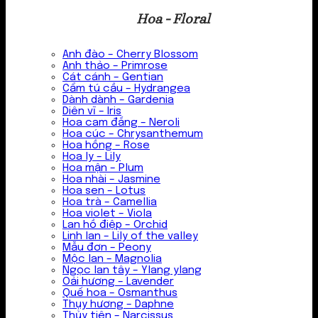
Hoa - Floral
Anh đào – Cherry Blossom
Anh thảo – Primrose
Cát cánh – Gentian
Cẩm tú cầu – Hydrangea
Dành dành – Gardenia
Diên vĩ – Iris
Hoa cam đắng – Neroli
Hoa cúc – Chrysanthemum
Hoa hồng – Rose
Hoa ly – Lily
Hoa mận – Plum
Hoa nhài – Jasmine
Hoa sen – Lotus
Hoa trà – Camellia
Hoa violet – Viola
Lan hồ điệp – Orchid
Linh lan – Lily of the valley
Mẫu đơn – Peony
Mộc lan – Magnolia
Ngọc lan tây – Ylang ylang
Oải hương – Lavender
Quế hoa – Osmanthus
Thụy hương – Daphne
Thủy tiên – Narcissus