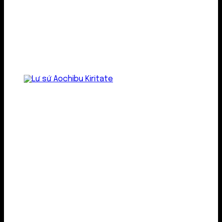
Lư gốm sứ