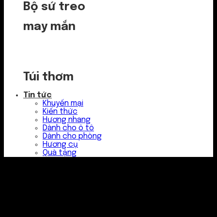
Bộ sứ treo
may mắn
Túi thơm
Tin tức
Khuyến mại
Kiến thức
Hương nhang
Dành cho ô tô
Dành cho phòng
Hương cụ
Quà tặng