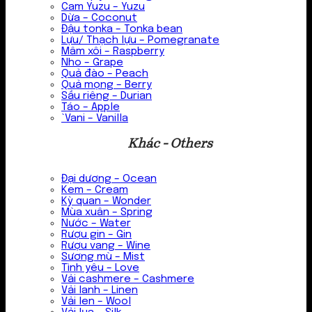
Cam Yuzu – Yuzu
Dừa – Coconut
Đậu tonka – Tonka bean
Lựu/ Thạch lựu – Pomegranate
Mâm xôi – Raspberry
Nho – Grape
Quả đào – Peach
Quả mọng – Berry
Sầu riêng – Durian
Táo – Apple
`Vani – Vanilla
Khác - Others
Đại dương – Ocean
Kem – Cream
Kỳ quan – Wonder
Mùa xuân – Spring
Nước – Water
Rượu gin – Gin
Rượu vang – Wine
Sương mù – Mist
Tình yêu – Love
Vải cashmere – Cashmere
Vải lanh – Linen
Vải len – Wool