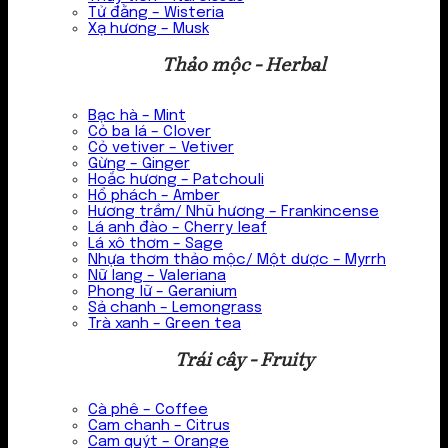
Tử đằng – Wisteria
Xạ hương – Musk
Thảo mộc - Herbal
Bạc hà – Mint
Cỏ ba lá – Clover
Cỏ vetiver – Vetiver
Gừng – Ginger
Hoắc hương – Patchouli
Hổ phách – Amber
Hương trầm/ Nhũ hương – Frankincense
Lá anh đào – Cherry leaf
Lá xô thơm – Sage
Nhựa thơm thảo mộc/ Một dược – Myrrh
Nữ lang – Valeriana
Phong lữ – Geranium
Sả chanh – Lemongrass
Trà xanh – Green tea
Trái cây - Fruity
Cà phê – Coffee
Cam chanh – Citrus
Cam quýt – Orange