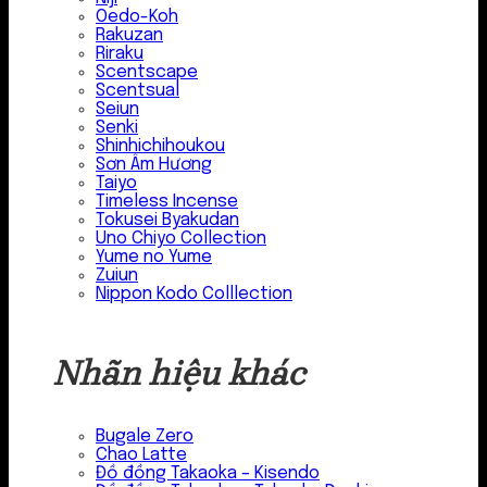
Oedo-Koh
Rakuzan
Riraku
Scentscape
Scentsual
Seiun
Senki
Shinhichihoukou
Sơn Âm Hương
Taiyo
Timeless Incense
Tokusei Byakudan
Uno Chiyo Collection
Yume no Yume
Zuiun
Nippon Kodo Colllection
Nhãn hiệu khác
Bugale Zero
Chao Latte
Đồ đồng Takaoka – Kisendo