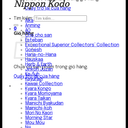
Nippon Kodo
Quay trở lại cửa hàng
Tìm kiếm:
Aika
Anming
0
AO
Giỏ hàng
Cho cho san
Esteban
Exceptional Superior Collectors’ Collection
Gonesh
Hana-no-Hana
Hauskaa
Herb & Earth
Chưa có sản phẩm trong giỏ hàng.
Jinkoh Juzan
Ka-fuh
Quay trở lại cửa hàng
Kayuragi
Kawaii Colllection
Kyara Kongo
Kyara Momoyama
Kyara Taikan
Mainichi Byakudan
Mainichi-koh
Mori No Kaori
Morning Star
Mou Mou
Niji