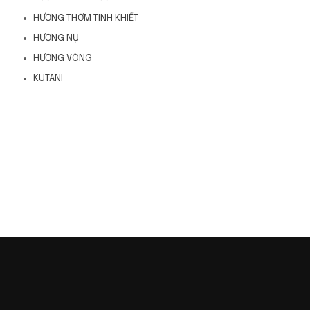
HƯƠNG THƠM TINH KHIẾT
HƯƠNG NỤ
HƯƠNG VÒNG
KUTANI