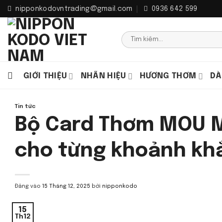
Bỏ
nipponkodovntrading@gmail.com
0936 642 599
qua
nội
Tìm
dung
kiếm:
GIỚI THIỆU
NHÃN HIỆU
HƯƠNG THƠM
DÀ
Tin tức
Bộ Card Thơm MOU M
cho từng khoảnh kh
Đăng vào
15 Tháng 12, 2025
bởi
nipponkodo
15
Th12