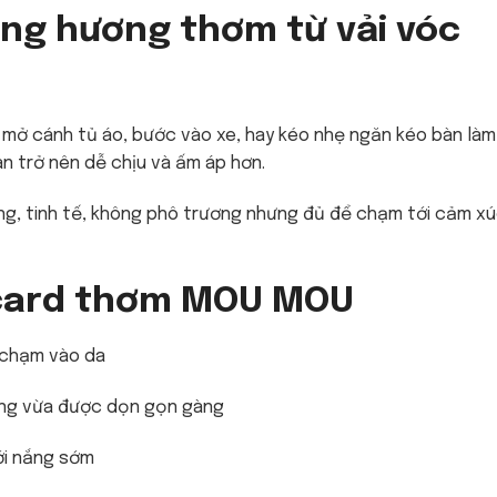
ùng hương thơm từ vải vóc
 mở cánh tủ áo, bước vào xe, hay kéo nhẹ ngăn kéo bàn làm 
n trở nên dễ chịu và ấm áp hơn.
g, tinh tế, không phô trương nhưng đủ để chạm tới cảm x
 card thơm MOU MOU
ẽ chạm vào da
hòng vừa được dọn gọn gàng
ới nắng sớm