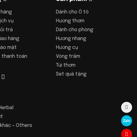
 hàng
Dành cho Ô tô
ịch vụ
Hương thơm
ổi trả
Dành cho phòng
iao hàng
Hương nhang
bảo mật
Hương cụ
 thanh toán
Vòng trầm
Túi thơm
Set quà tặng
Herbal
it
Zalo
khác – Others