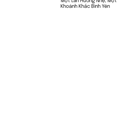
Một Làn Hương Nhẹ, Một
Khoảnh Khắc Bình Yên