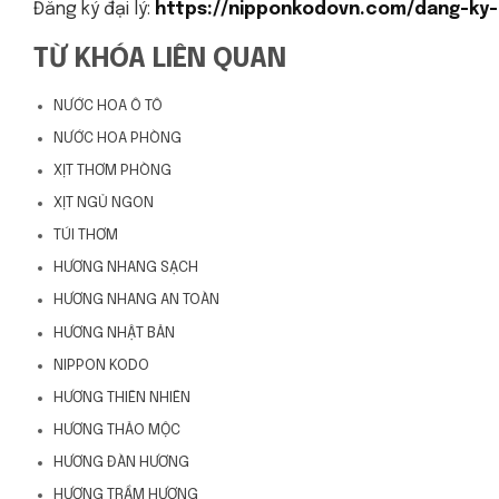
Đăng ký đại lý:
https://nipponkodovn.com/dang-ky-d
TỪ KHÓA LIÊN QUAN
NƯỚC HOA Ô TÔ
NƯỚC HOA PHÒNG
XỊT THƠM PHÒNG
XỊT NGỦ NGON
TÚI THƠM
HƯƠNG NHANG SẠCH
HƯƠNG NHANG AN TOÀN
HƯƠNG NHẬT BẢN
NIPPON KODO
HƯƠNG THIÊN NHIÊN
HƯƠNG THẢO MỘC
HƯƠNG ĐÀN HƯƠNG
HƯƠNG TRẦM HƯƠNG