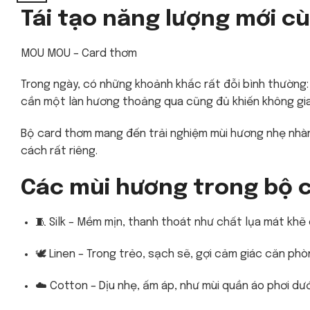
Tái tạo năng lượng mới c
MOU MOU – Card thơm
Trong ngày, có những khoảnh khắc rất đỗi bình thường:
cần một làn hương thoảng qua cũng đủ khiến không gia
Bộ card thơm mang đến trải nghiệm mùi hương nhẹ nhàn
cách rất riêng.
Các mùi hương trong bộ
🧵 Silk – Mềm mịn, thanh thoát như chất lụa mát kh
🕊️ Linen – Trong trẻo, sạch sẽ, gợi cảm giác căn p
☁️ Cotton – Dịu nhẹ, ấm áp, như mùi quần áo phơi dư