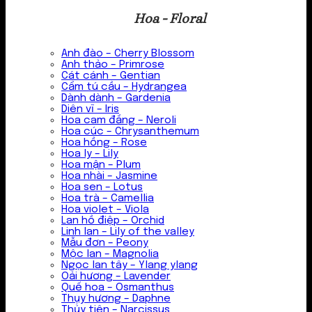
Hoa - Floral
Anh đào – Cherry Blossom
Anh thảo – Primrose
Cát cánh – Gentian
Cẩm tú cầu – Hydrangea
Dành dành – Gardenia
Diên vĩ – Iris
Hoa cam đắng – Neroli
Hoa cúc – Chrysanthemum
Hoa hồng – Rose
Hoa ly – Lily
Hoa mận – Plum
Hoa nhài – Jasmine
Hoa sen – Lotus
Hoa trà – Camellia
Hoa violet – Viola
Lan hồ điệp – Orchid
Linh lan – Lily of the valley
Mẫu đơn – Peony
Mộc lan – Magnolia
Ngọc lan tây – Ylang ylang
Oải hương – Lavender
Quế hoa – Osmanthus
Thụy hương – Daphne
Thủy tiên – Narcissus