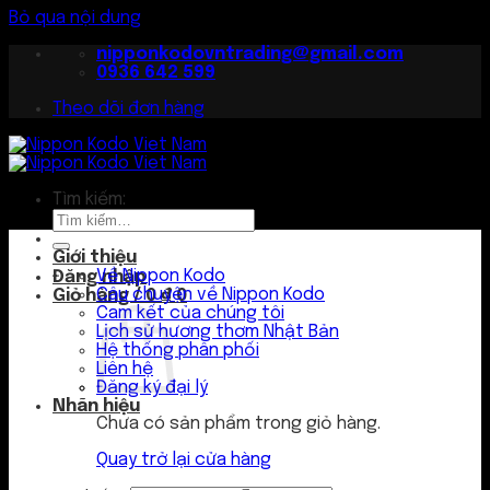
Bỏ qua nội dung
nipponkodovntrading@gmail.com
0936 642 599
Theo dõi đơn hàng
Tìm kiếm:
Giới thiệu
Về Nippon Kodo
Đăng nhập
Câu chuyện về Nippon Kodo
Giỏ hàng /
0
₫
0
Cam kết của chúng tôi
Lịch sử hương thơm Nhật Bản
Hệ thống phân phối
Liên hệ
Đăng ký đại lý
Nhãn hiệu
Chưa có sản phẩm trong giỏ hàng.
Quay trở lại cửa hàng