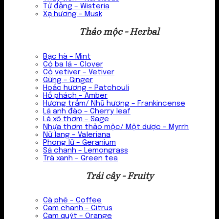
Tử đằng – Wisteria
Xạ hương – Musk
Thảo mộc - Herbal
Bạc hà – Mint
Cỏ ba lá – Clover
Cỏ vetiver – Vetiver
Gừng – Ginger
Hoắc hương – Patchouli
Hổ phách – Amber
Hương trầm/ Nhũ hương – Frankincense
Lá anh đào – Cherry leaf
Lá xô thơm – Sage
Nhựa thơm thảo mộc/ Một dược – Myrrh
Nữ lang – Valeriana
Phong lữ – Geranium
Sả chanh – Lemongrass
Trà xanh – Green tea
Trái cây - Fruity
Cà phê – Coffee
Cam chanh – Citrus
Cam quýt – Orange