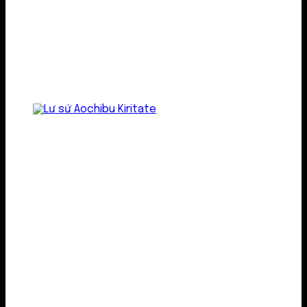
Lư gốm sứ