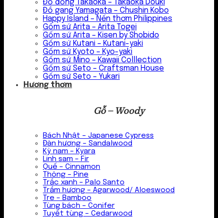
Đồ đồng Takaoka – Takaoka Douki
Đồ gang Yamagata – Chushin Kobo
Happy Island – Nến thơm Philippines
Gốm sứ Arita – Arita Togei
Gốm sứ Arita – Kisen by Shobido
Gốm sứ Kutani – Kutani-yaki
Gốm sứ Kyoto – Kyo-yaki
Gốm sứ Mino – Kawaii Colllection
Gốm sứ Seto – Craftsman House
Gốm sứ Seto – Yukari
Hương thơm
Gỗ – Woody
Bách Nhật – Japanese Cypress
Đàn hương – Sandalwood
Kỳ nam – Kyara
Linh sam – Fir
Quế – Cinnamon
Thông – Pine
Trắc xanh – Palo Santo
Trầm hương – Agarwood/ Aloeswood
Tre – Bamboo
Tùng bách – Conifer
Tuyết tùng – Cedarwood