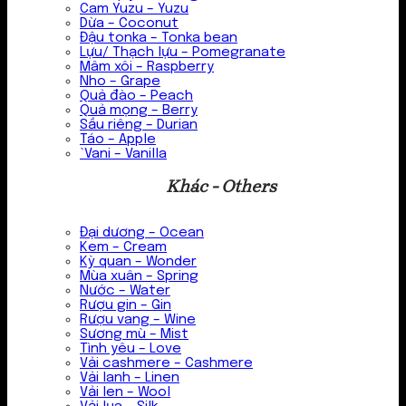
Cam Yuzu – Yuzu
Dừa – Coconut
Đậu tonka – Tonka bean
Lựu/ Thạch lựu – Pomegranate
Mâm xôi – Raspberry
Nho – Grape
Quả đào – Peach
Quả mọng – Berry
Sầu riêng – Durian
Táo – Apple
`Vani – Vanilla
Khác - Others
Đại dương – Ocean
Kem – Cream
Kỳ quan – Wonder
Mùa xuân – Spring
Nước – Water
Rượu gin – Gin
Rượu vang – Wine
Sương mù – Mist
Tình yêu – Love
Vải cashmere – Cashmere
Vải lanh – Linen
Vải len – Wool