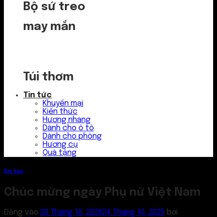
Bộ sứ treo
may mắn
Túi thơm
Tin tức
Khuyến mại
Kiến thức
Hương nhang
Dành cho ô tô
Dành cho phòng
Hương cụ
Quà tặng
Tin tức
Chúc mừng ngày Phụ nữ Việt Nam
Đăng vào
20 Tháng 10, 2025
24 Tháng 10, 2025
bởi