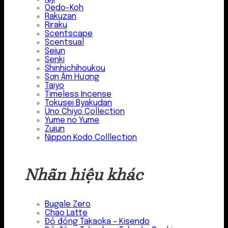
Oedo-Koh
Rakuzan
Riraku
Scentscape
Scentsual
Seiun
Senki
Shinhichihoukou
Sơn Âm Hương
Taiyo
Timeless Incense
Tokusei Byakudan
Uno Chiyo Collection
Yume no Yume
Zuiun
Nippon Kodo Colllection
Nhãn hiệu khác
Bugale Zero
Chao Latte
Đồ đồng Takaoka – Kisendo