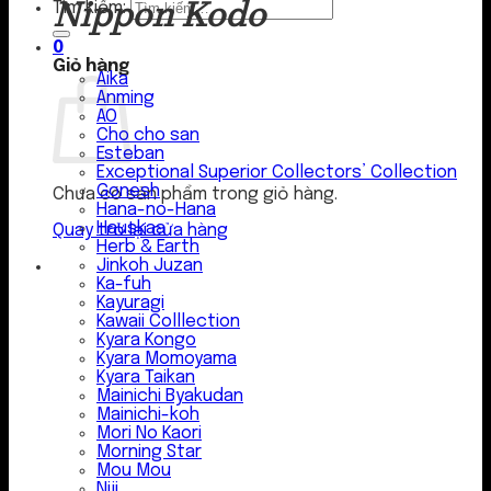
Nippon Kodo
Tìm kiếm:
0
Giỏ hàng
Aika
Anming
AO
Cho cho san
Esteban
Exceptional Superior Collectors’ Collection
Gonesh
Chưa có sản phẩm trong giỏ hàng.
Hana-no-Hana
Hauskaa
Quay trở lại cửa hàng
Herb & Earth
Jinkoh Juzan
Ka-fuh
Kayuragi
Kawaii Colllection
Kyara Kongo
Kyara Momoyama
Kyara Taikan
Mainichi Byakudan
Mainichi-koh
Mori No Kaori
Morning Star
Mou Mou
Niji