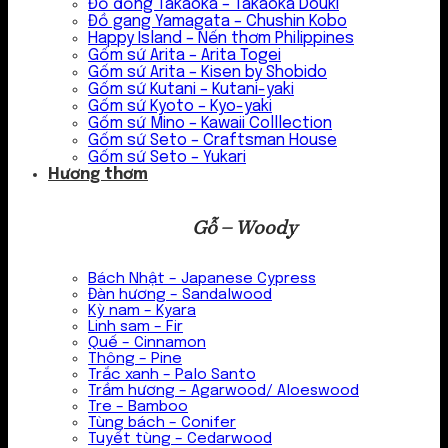
Đồ đồng Takaoka – Takaoka Douki
Đồ gang Yamagata – Chushin Kobo
Happy Island – Nến thơm Philippines
Gốm sứ Arita – Arita Togei
Gốm sứ Arita – Kisen by Shobido
Gốm sứ Kutani – Kutani-yaki
Gốm sứ Kyoto – Kyo-yaki
Gốm sứ Mino – Kawaii Colllection
Gốm sứ Seto – Craftsman House
Gốm sứ Seto – Yukari
Hương thơm
Gỗ – Woody
Bách Nhật – Japanese Cypress
Đàn hương – Sandalwood
Kỳ nam – Kyara
Linh sam – Fir
Quế – Cinnamon
Thông – Pine
Trắc xanh – Palo Santo
Trầm hương – Agarwood/ Aloeswood
Tre – Bamboo
Tùng bách – Conifer
Tuyết tùng – Cedarwood