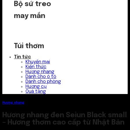
Bộ sứ treo
may mắn
Túi thơm
Tin tức
Khuyến mại
Kiến thức
Hương nhang
Dành cho ô tô
Dành cho phòng
Hương cụ
Quà tặng
Hương nhang
Hương nhang đen Seiun Black small
– Hương thơm cao cấp từ Nhật Bản