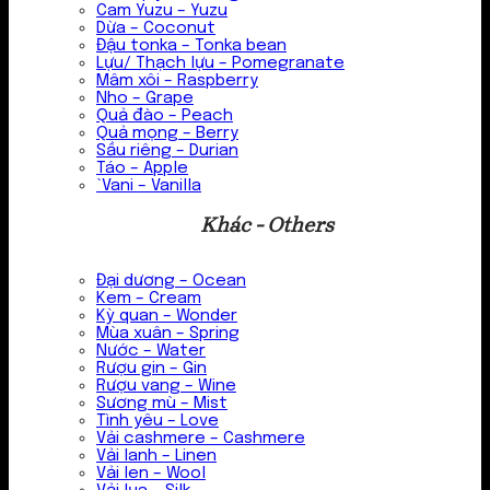
Cam Yuzu – Yuzu
Dừa – Coconut
Đậu tonka – Tonka bean
Lựu/ Thạch lựu – Pomegranate
Mâm xôi – Raspberry
Nho – Grape
Quả đào – Peach
Quả mọng – Berry
Sầu riêng – Durian
Táo – Apple
`Vani – Vanilla
Khác - Others
Đại dương – Ocean
Kem – Cream
Kỳ quan – Wonder
Mùa xuân – Spring
Nước – Water
Rượu gin – Gin
Rượu vang – Wine
Sương mù – Mist
Tình yêu – Love
Vải cashmere – Cashmere
Vải lanh – Linen
Vải len – Wool