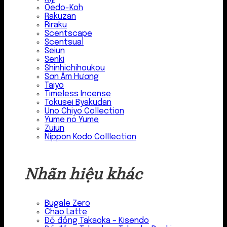
Oedo-Koh
Rakuzan
Riraku
Scentscape
Scentsual
Seiun
Senki
Shinhichihoukou
Sơn Âm Hương
Taiyo
Timeless Incense
Tokusei Byakudan
Uno Chiyo Collection
Yume no Yume
Zuiun
Nippon Kodo Colllection
Nhãn hiệu khác
Bugale Zero
Chao Latte
Đồ đồng Takaoka – Kisendo