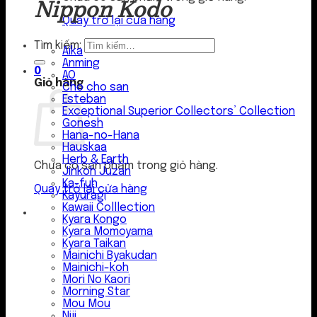
Nippon Kodo
Quay trở lại cửa hàng
Tìm kiếm:
Aika
Anming
0
AO
Giỏ hàng
Cho cho san
Esteban
Exceptional Superior Collectors’ Collection
Gonesh
Hana-no-Hana
Hauskaa
Herb & Earth
Chưa có sản phẩm trong giỏ hàng.
Jinkoh Juzan
Ka-fuh
Quay trở lại cửa hàng
Kayuragi
Kawaii Colllection
Kyara Kongo
Kyara Momoyama
Kyara Taikan
Mainichi Byakudan
Mainichi-koh
Mori No Kaori
Morning Star
Mou Mou
Niji