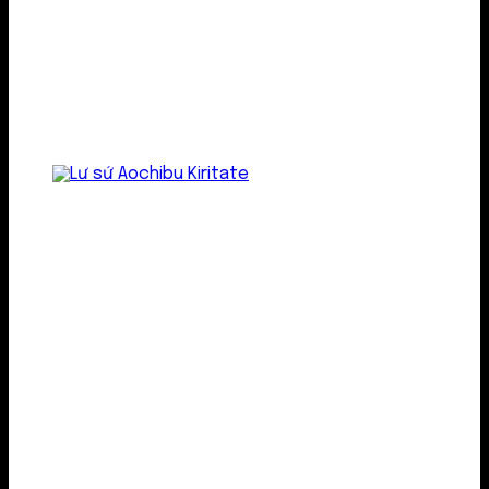
Lư gốm sứ