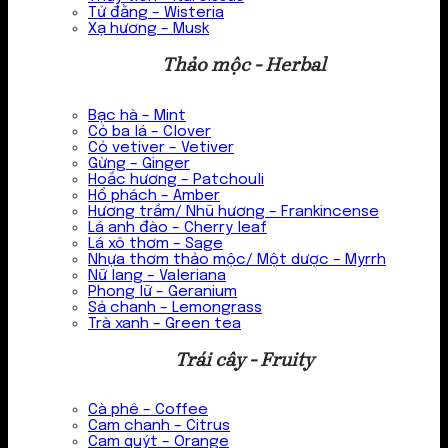
Tử đằng – Wisteria
Xạ hương – Musk
Thảo mộc - Herbal
Bạc hà – Mint
Cỏ ba lá – Clover
Cỏ vetiver – Vetiver
Gừng – Ginger
Hoắc hương – Patchouli
Hổ phách – Amber
Hương trầm/ Nhũ hương – Frankincense
Lá anh đào – Cherry leaf
Lá xô thơm – Sage
Nhựa thơm thảo mộc/ Một dược – Myrrh
Nữ lang – Valeriana
Phong lữ – Geranium
Sả chanh – Lemongrass
Trà xanh – Green tea
Trái cây - Fruity
Cà phê – Coffee
Cam chanh – Citrus
Cam quýt – Orange