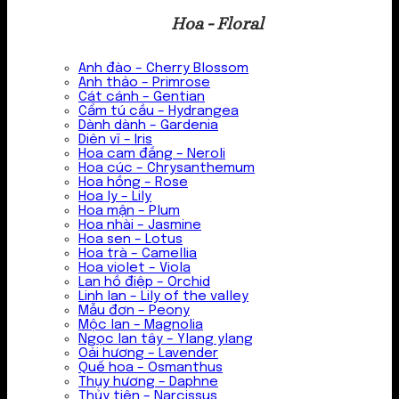
Hoa - Floral
Anh đào – Cherry Blossom
Anh thảo – Primrose
Cát cánh – Gentian
Cẩm tú cầu – Hydrangea
Dành dành – Gardenia
Diên vĩ – Iris
Hoa cam đắng – Neroli
Hoa cúc – Chrysanthemum
Hoa hồng – Rose
Hoa ly – Lily
Hoa mận – Plum
Hoa nhài – Jasmine
Hoa sen – Lotus
Hoa trà – Camellia
Hoa violet – Viola
Lan hồ điệp – Orchid
Linh lan – Lily of the valley
Mẫu đơn – Peony
Mộc lan – Magnolia
Ngọc lan tây – Ylang ylang
Oải hương – Lavender
Quế hoa – Osmanthus
Thụy hương – Daphne
Thủy tiên – Narcissus