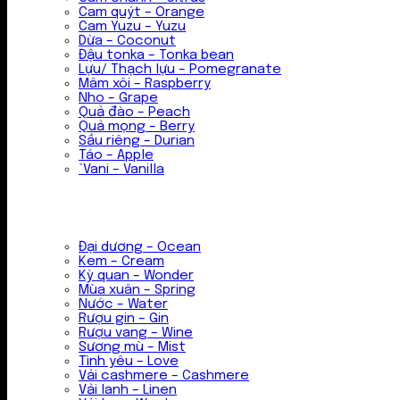
Cam quýt – Orange
Cam Yuzu – Yuzu
Dừa – Coconut
Đậu tonka – Tonka bean
Lựu/ Thạch lựu – Pomegranate
Mâm xôi – Raspberry
Nho – Grape
Quả đào – Peach
Quả mọng – Berry
Sầu riêng – Durian
Táo – Apple
`Vani – Vanilla
Đại dương – Ocean
Kem – Cream
Kỳ quan – Wonder
Mùa xuân – Spring
Nước – Water
Rượu gin – Gin
Rượu vang – Wine
Sương mù – Mist
Tình yêu – Love
Vải cashmere – Cashmere
Vải lanh – Linen