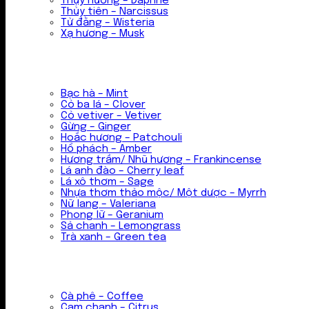
Thụy hương – Daphne
Thủy tiên – Narcissus
Tử đằng – Wisteria
Xạ hương – Musk
Bạc hà – Mint
Cỏ ba lá – Clover
Cỏ vetiver – Vetiver
Gừng – Ginger
Hoắc hương – Patchouli
Hổ phách – Amber
Hương trầm/ Nhũ hương – Frankincense
Lá anh đào – Cherry leaf
Lá xô thơm – Sage
Nhựa thơm thảo mộc/ Một dược – Myrrh
Nữ lang – Valeriana
Phong lữ – Geranium
Sả chanh – Lemongrass
Trà xanh – Green tea
Cà phê – Coffee
Cam chanh – Citrus