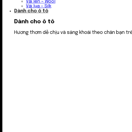
Vải len – Wool
Vải lụa – Silk
Dành cho ô tô
Dành cho ô tô
Hương thơm dễ chịu và sảng khoái theo chân bạn tr
Nước thơm