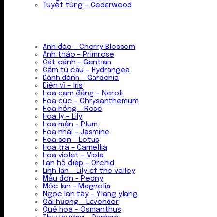
Tuyết tùng – Cedarwood
Anh đào – Cherry Blossom
Anh thảo – Primrose
Cát cánh – Gentian
Cẩm tú cầu – Hydrangea
Dành dành – Gardenia
Diên vĩ – Iris
Hoa cam đắng – Neroli
Hoa cúc – Chrysanthemum
Hoa hồng – Rose
Hoa ly – Lily
Hoa mận – Plum
Hoa nhài – Jasmine
Hoa sen – Lotus
Hoa trà – Camellia
Hoa violet – Viola
Lan hồ điệp – Orchid
Linh lan – Lily of the valley
Mẫu đơn – Peony
Mộc lan – Magnolia
Ngọc lan tây – Ylang ylang
Oải hương – Lavender
Quế hoa – Osmanthus