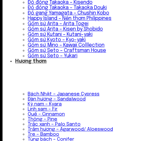
Đồ đồng Takaoka – Kisendo
Đồ đồng Takaoka – Takaoka Douki
Đồ gang Yamagata – Chushin Kobo
Happy Island – Nến thơm Philippines
Gốm sứ Arita – Arita Togei
Gốm sứ Arita – Kisen by Shobido
Gốm sứ Kutani – Kutani-yaki
Gốm sứ Kyoto – Kyo-yaki
Gốm sứ Mino – Kawaii Colllection
Gốm sứ Seto – Craftsman House
Gốm sứ Seto – Yukari
Hương thơm
Bách Nhật – Japanese Cypress
Đàn hương – Sandalwood
Kỳ nam – Kyara
Linh sam – Fir
Quế – Cinnamon
Thông – Pine
Trắc xanh – Palo Santo
Trầm hương – Agarwood/ Aloeswood
Tre – Bamboo
Tùng bách – Conifer