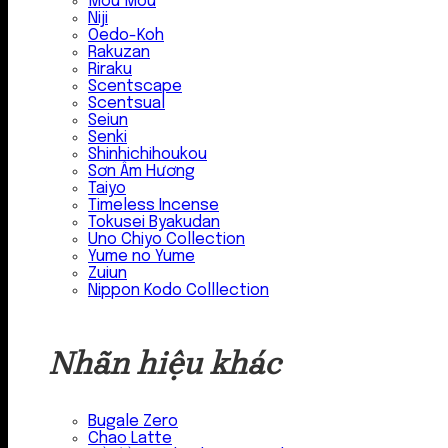
Mou Mou
Niji
Oedo-Koh
Rakuzan
Riraku
Scentscape
Scentsual
Seiun
Senki
Shinhichihoukou
Sơn Âm Hương
Taiyo
Timeless Incense
Tokusei Byakudan
Uno Chiyo Collection
Yume no Yume
Zuiun
Nippon Kodo Colllection
Nhãn hiệu khác
Bugale Zero
Chao Latte