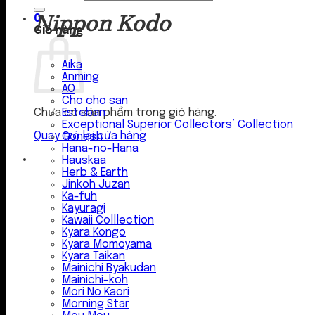
Nippon Kodo
0
Giỏ hàng
Aika
Anming
AO
Cho cho san
Esteban
Chưa có sản phẩm trong giỏ hàng.
Exceptional Superior Collectors’ Collection
Quay trở lại cửa hàng
Gonesh
Hana-no-Hana
Hauskaa
Herb & Earth
Jinkoh Juzan
Ka-fuh
Kayuragi
Kawaii Colllection
Kyara Kongo
Kyara Momoyama
Kyara Taikan
Mainichi Byakudan
Mainichi-koh
Mori No Kaori
Morning Star