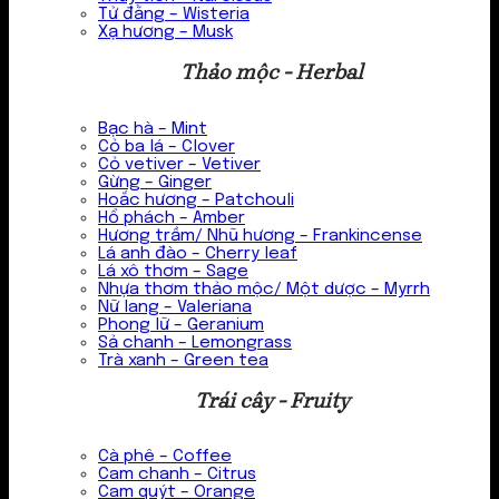
Tử đằng – Wisteria
Xạ hương – Musk
Thảo mộc - Herbal
Bạc hà – Mint
Cỏ ba lá – Clover
Cỏ vetiver – Vetiver
Gừng – Ginger
Hoắc hương – Patchouli
Hổ phách – Amber
Hương trầm/ Nhũ hương – Frankincense
Lá anh đào – Cherry leaf
Lá xô thơm – Sage
Nhựa thơm thảo mộc/ Một dược – Myrrh
Nữ lang – Valeriana
Phong lữ – Geranium
Sả chanh – Lemongrass
Trà xanh – Green tea
Trái cây - Fruity
Cà phê – Coffee
Cam chanh – Citrus
Cam quýt – Orange