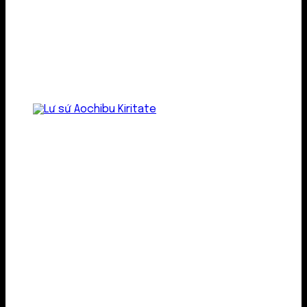
Lư gốm sứ