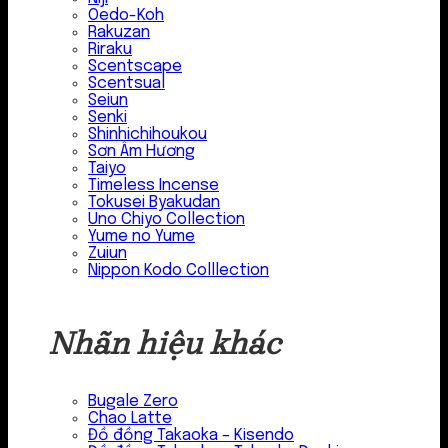
Oedo-Koh
Rakuzan
Riraku
Scentscape
Scentsual
Seiun
Senki
Shinhichihoukou
Sơn Âm Hương
Taiyo
Timeless Incense
Tokusei Byakudan
Uno Chiyo Collection
Yume no Yume
Zuiun
Nippon Kodo Colllection
Nhãn hiệu khác
Bugale Zero
Chao Latte
Đồ đồng Takaoka – Kisendo