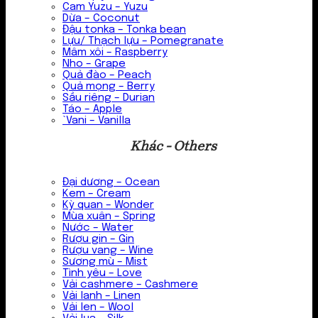
Cam Yuzu – Yuzu
Dừa – Coconut
Đậu tonka – Tonka bean
Lựu/ Thạch lựu – Pomegranate
Mâm xôi – Raspberry
Nho – Grape
Quả đào – Peach
Quả mọng – Berry
Sầu riêng – Durian
Táo – Apple
`Vani – Vanilla
Khác - Others
Đại dương – Ocean
Kem – Cream
Kỳ quan – Wonder
Mùa xuân – Spring
Nước – Water
Rượu gin – Gin
Rượu vang – Wine
Sương mù – Mist
Tình yêu – Love
Vải cashmere – Cashmere
Vải lanh – Linen
Vải len – Wool