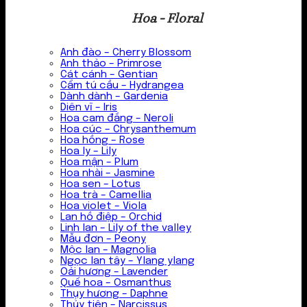
Hoa - Floral
Anh đào – Cherry Blossom
Anh thảo – Primrose
Cát cánh – Gentian
Cẩm tú cầu – Hydrangea
Dành dành – Gardenia
Diên vĩ – Iris
Hoa cam đắng – Neroli
Hoa cúc – Chrysanthemum
Hoa hồng – Rose
Hoa ly – Lily
Hoa mận – Plum
Hoa nhài – Jasmine
Hoa sen – Lotus
Hoa trà – Camellia
Hoa violet – Viola
Lan hồ điệp – Orchid
Linh lan – Lily of the valley
Mẫu đơn – Peony
Mộc lan – Magnolia
Ngọc lan tây – Ylang ylang
Oải hương – Lavender
Quế hoa – Osmanthus
Thụy hương – Daphne
Thủy tiên – Narcissus