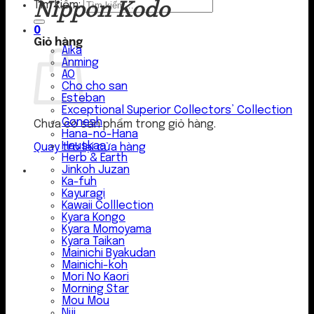
Nippon Kodo
Tìm kiếm:
0
Giỏ hàng
Aika
Anming
AO
Cho cho san
Esteban
Exceptional Superior Collectors’ Collection
Gonesh
Chưa có sản phẩm trong giỏ hàng.
Hana-no-Hana
Hauskaa
Quay trở lại cửa hàng
Herb & Earth
Jinkoh Juzan
Ka-fuh
Kayuragi
Kawaii Colllection
Kyara Kongo
Kyara Momoyama
Kyara Taikan
Mainichi Byakudan
Mainichi-koh
Mori No Kaori
Morning Star
Mou Mou
Niji