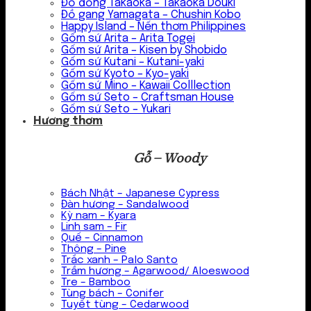
Đồ đồng Takaoka – Takaoka Douki
Đồ gang Yamagata – Chushin Kobo
Happy Island – Nến thơm Philippines
Gốm sứ Arita – Arita Togei
Gốm sứ Arita – Kisen by Shobido
Gốm sứ Kutani – Kutani-yaki
Gốm sứ Kyoto – Kyo-yaki
Gốm sứ Mino – Kawaii Colllection
Gốm sứ Seto – Craftsman House
Gốm sứ Seto – Yukari
Hương thơm
Gỗ – Woody
Bách Nhật – Japanese Cypress
Đàn hương – Sandalwood
Kỳ nam – Kyara
Linh sam – Fir
Quế – Cinnamon
Thông – Pine
Trắc xanh – Palo Santo
Trầm hương – Agarwood/ Aloeswood
Tre – Bamboo
Tùng bách – Conifer
Tuyết tùng – Cedarwood