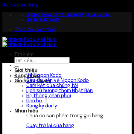
Bỏ qua nội dung
nipponkodovntrading@gmail.com
0936 642 599
Theo dõi đơn hàng
Tìm kiếm:
Giới thiệu
Về Nippon Kodo
Đăng nhập
Câu chuyện về Nippon Kodo
Giỏ hàng /
0
₫
0
Cam kết của chúng tôi
Lịch sử hương thơm Nhật Bản
Hệ thống phân phối
Liên hệ
Đăng ký đại lý
Nhãn hiệu
Chưa có sản phẩm trong giỏ hàng.
Quay trở lại cửa hàng