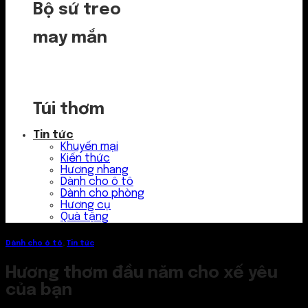
Bộ sứ treo
may mắn
Túi thơm
Tin tức
Khuyến mại
Kiến thức
Hương nhang
Dành cho ô tô
Dành cho phòng
Hương cụ
Quà tặng
Dành cho ô tô
,
Tin tức
Hương thơm đầu năm cho xế yêu
của bạn