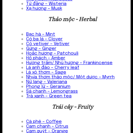
Tử đằng – Wisteria
Xạ hương – Musk
Thảo mộc - Herbal
Bạc hà – Mint
Cỏ ba lá – Clover
Cỏ vetiver – Vetiver
Gừng – Ginger
Hoắc hương – Patchouli
Hổ phách – Amber
Hương trầm/ Nhũ hương – Frankincense
Lá anh đào – Cherry leaf
Lá xô thơm – Sage
Nhựa thơm thảo mộc/ Một dược – Myrrh
Nữ lang – Valeriana
Phong lữ – Geranium
Sả chanh – Lemongrass
Trà xanh – Green tea
Trái cây - Fruity
Cà phê – Coffee
Cam chanh – Citrus
Cam quýt – Orange