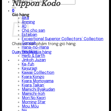
Nippon Kodo
Tìm kiếm:
0
Giỏ hàng
Aika
Anming
AO
Cho cho san
Esteban
Exceptional Superior Collectors’ Collection
Gonesh
Chưa có sản phẩm trong giỏ hàng.
Hana-no-Hana
Hauskaa
Quay trở lại cửa hàng
Herb & Earth
Jinkoh Juzan
Ka-fuh
Kayuragi
Kawaii Colllection
Kyara Kongo
Kyara Momoyama
Kyara Taikan
Mainichi Byakudan
Mainichi-koh
Mori No Kaori
Morning Star
Mou Mou
Niji