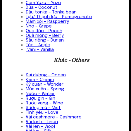
Cam Yuzu – Yuzu
Dừa – Coconut
Đậu tonka – Tonka bean
Lựu/ Thạch lựu – Pomegranate
Mâm xôi – Raspberry
Nho – Grape
Quả đào – Peach
Quả mọng – Berry
Sầu riêng – Durian
Táo – Apple
`Vani – Vanilla
Khác - Others
Đại dương – Ocean
Kem – Cream
Kỳ quan – Wonder
Mùa xuân – Spring
Nước – Water
Rượu gin – Gin
Rượu vang – Wine
Sương mù – Mist
Tình yêu – Love
Vải cashmere – Cashmere
Vải lanh – Linen
Vải len – Wool