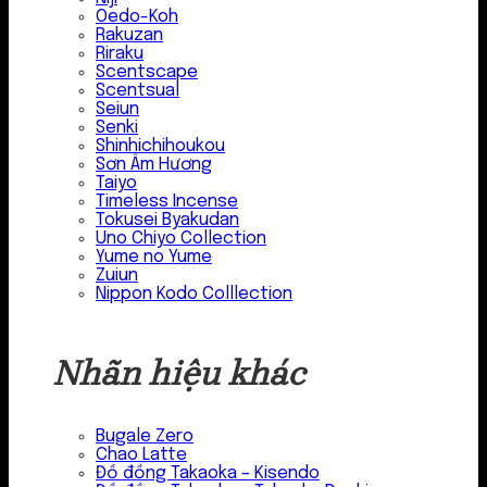
Oedo-Koh
Rakuzan
Riraku
Scentscape
Scentsual
Seiun
Senki
Shinhichihoukou
Sơn Âm Hương
Taiyo
Timeless Incense
Tokusei Byakudan
Uno Chiyo Collection
Yume no Yume
Zuiun
Nippon Kodo Colllection
Nhãn hiệu khác
Bugale Zero
Chao Latte
Đồ đồng Takaoka – Kisendo