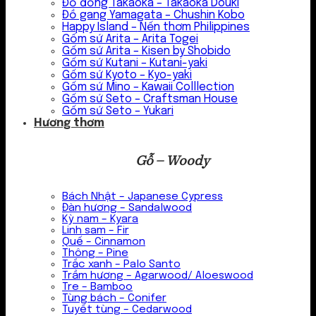
Đồ đồng Takaoka – Takaoka Douki
Đồ gang Yamagata – Chushin Kobo
Happy Island – Nến thơm Philippines
Gốm sứ Arita – Arita Togei
Gốm sứ Arita – Kisen by Shobido
Gốm sứ Kutani – Kutani-yaki
Gốm sứ Kyoto – Kyo-yaki
Gốm sứ Mino – Kawaii Colllection
Gốm sứ Seto – Craftsman House
Gốm sứ Seto – Yukari
Hương thơm
Gỗ – Woody
Bách Nhật – Japanese Cypress
Đàn hương – Sandalwood
Kỳ nam – Kyara
Linh sam – Fir
Quế – Cinnamon
Thông – Pine
Trắc xanh – Palo Santo
Trầm hương – Agarwood/ Aloeswood
Tre – Bamboo
Tùng bách – Conifer
Tuyết tùng – Cedarwood