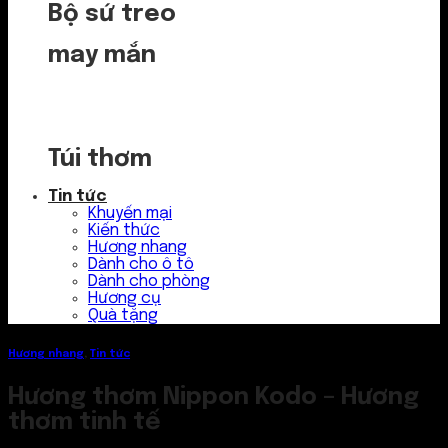
Bộ sứ treo
may mắn
Túi thơm
Tin tức
Khuyến mại
Kiến thức
Hương nhang
Dành cho ô tô
Dành cho phòng
Hương cụ
Quà tặng
Hương nhang
,
Tin tức
Hương thơm Nippon Kodo – Hương
thơm tinh tế