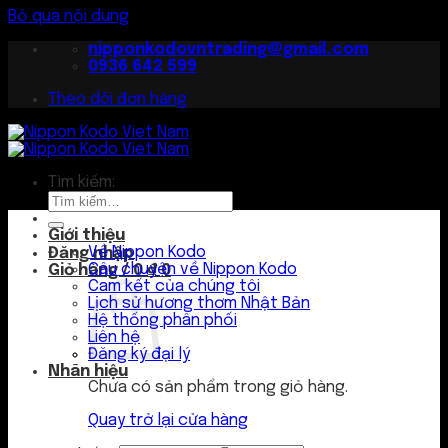
Bỏ qua nội dung
nipponkodovntrading@gmail.com
0936 642 599
Theo dõi đơn hàng
Tìm kiếm:
Giới thiệu
Về Nippon Kodo
Đăng nhập
Câu chuyện về Nippon Kodo
Giỏ hàng /
0
₫
0
Cam kết của chúng tôi
Lịch sử hương thơm Nhật Bản
Hệ thống phân phối
Liên hệ
Đăng ký đại lý
Nhãn hiệu
Chưa có sản phẩm trong giỏ hàng.
Quay trở lại cửa hàng