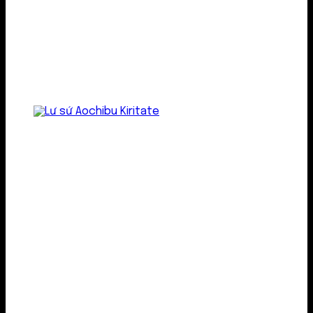
Lư gốm sứ