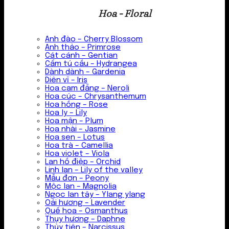
Hoa - Floral
Anh đào – Cherry Blossom
Anh thảo – Primrose
Cát cánh – Gentian
Cẩm tú cầu – Hydrangea
Dành dành – Gardenia
Diên vĩ – Iris
Hoa cam đắng – Neroli
Hoa cúc – Chrysanthemum
Hoa hồng – Rose
Hoa ly – Lily
Hoa mận – Plum
Hoa nhài – Jasmine
Hoa sen – Lotus
Hoa trà – Camellia
Hoa violet – Viola
Lan hồ điệp – Orchid
Linh lan – Lily of the valley
Mẫu đơn – Peony
Mộc lan – Magnolia
Ngọc lan tây – Ylang ylang
Oải hương – Lavender
Quế hoa – Osmanthus
Thụy hương – Daphne
Thủy tiên – Narcissus