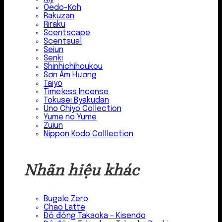
Oedo-Koh
Rakuzan
Riraku
Scentscape
Scentsual
Seiun
Senki
Shinhichihoukou
Sơn Âm Hương
Taiyo
Timeless Incense
Tokusei Byakudan
Uno Chiyo Collection
Yume no Yume
Zuiun
Nippon Kodo Colllection
Nhãn hiệu khác
Bugale Zero
Chao Latte
Đồ đồng Takaoka – Kisendo