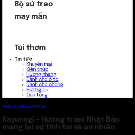
Bộ sứ treo
may mắn
Túi thơm
Tin tức
Khuyến mại
Kiến thức
Hương nhang
Dành cho ô tô
Dành cho phòng
Hương cụ
Quà tặng
Dành cho phòng
,
Tin tức
Kayuragi – Hương trầm Nhật Bản
mang lại sự tĩnh tại và an nhiên