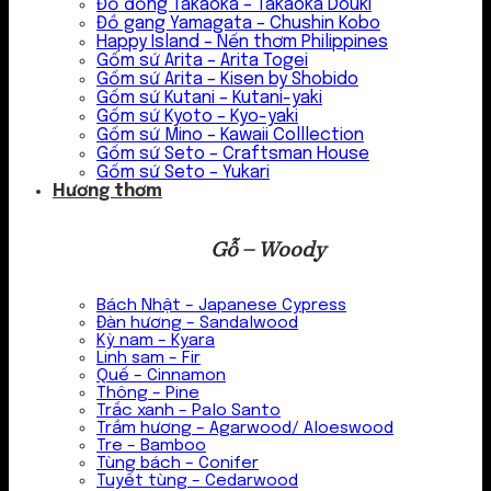
Đồ đồng Takaoka – Takaoka Douki
Đồ gang Yamagata – Chushin Kobo
Happy Island – Nến thơm Philippines
Gốm sứ Arita – Arita Togei
Gốm sứ Arita – Kisen by Shobido
Gốm sứ Kutani – Kutani-yaki
Gốm sứ Kyoto – Kyo-yaki
Gốm sứ Mino – Kawaii Colllection
Gốm sứ Seto – Craftsman House
Gốm sứ Seto – Yukari
Hương thơm
Gỗ – Woody
Bách Nhật – Japanese Cypress
Đàn hương – Sandalwood
Kỳ nam – Kyara
Linh sam – Fir
Quế – Cinnamon
Thông – Pine
Trắc xanh – Palo Santo
Trầm hương – Agarwood/ Aloeswood
Tre – Bamboo
Tùng bách – Conifer
Tuyết tùng – Cedarwood