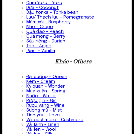
Cam Yuzu – Yuzu
Dừa – Coconut
Đậu tonka – Tonka bean
Lựu/ Thạch lựu – Pomegranate
Mâm xôi – Raspberry
Nho – Grape
Quả đào – Peach
Quả mọng – Berry
Sầu riêng – Durian
Táo – Apple
`Vani – Vanilla
Khác - Others
Đại dương – Ocean
Kem – Cream
Kỳ quan – Wonder
Mùa xuân – Spring
Nước – Water
Rượu gin – Gin
Rượu vang – Wine
Sương mù – Mist
Tình yêu – Love
Vải cashmere – Cashmere
Vải lanh – Linen
Vải len – Wool