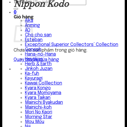
Nippon Kodo
Tìm kiếm:
0
Giỏ hàng
Aika
Anming
AO
Cho cho san
Esteban
Exceptional Superior Collectors’ Collection
Gonesh
Chưa có sản phẩm trong giỏ hàng.
Hana-no-Hana
Hauskaa
Quay trở lại cửa hàng
Herb & Earth
Jinkoh Juzan
Ka-fuh
Kayuragi
Kawaii Colllection
Kyara Kongo
Kyara Momoyama
Kyara Taikan
Mainichi Byakudan
Mainichi-koh
Mori No Kaori
Morning Star
Mou Mou
Niji