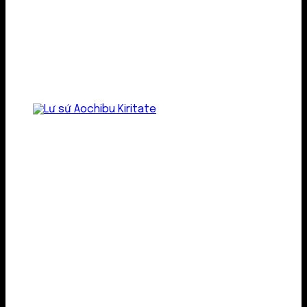
Lư gốm sứ