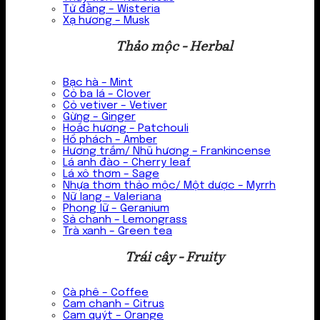
Tử đằng – Wisteria
Xạ hương – Musk
Thảo mộc - Herbal
Bạc hà – Mint
Cỏ ba lá – Clover
Cỏ vetiver – Vetiver
Gừng – Ginger
Hoắc hương – Patchouli
Hổ phách – Amber
Hương trầm/ Nhũ hương – Frankincense
Lá anh đào – Cherry leaf
Lá xô thơm – Sage
Nhựa thơm thảo mộc/ Một dược – Myrrh
Nữ lang – Valeriana
Phong lữ – Geranium
Sả chanh – Lemongrass
Trà xanh – Green tea
Trái cây - Fruity
Cà phê – Coffee
Cam chanh – Citrus
Cam quýt – Orange