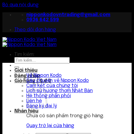
Bỏ qua nội dung
nipponkodovntrading@gmail.com
0936 642 599
Theo dõi đơn hàng
Tìm kiếm:
Giới thiệu
Về Nippon Kodo
Đăng nhập
Câu chuyện về Nippon Kodo
Giỏ hàng /
0
₫
0
Cam kết của chúng tôi
Lịch sử hương thơm Nhật Bản
Hệ thống phân phối
Liên hệ
Đăng ký đại lý
Nhãn hiệu
Chưa có sản phẩm trong giỏ hàng.
Quay trở lại cửa hàng