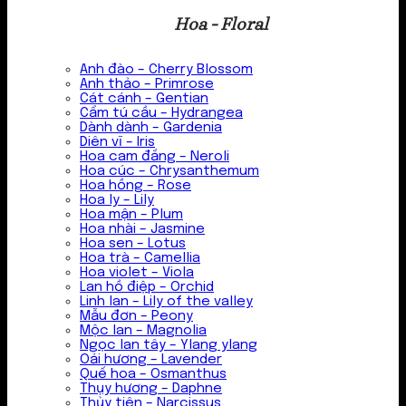
Hoa - Floral
Anh đào – Cherry Blossom
Anh thảo – Primrose
Cát cánh – Gentian
Cẩm tú cầu – Hydrangea
Dành dành – Gardenia
Diên vĩ – Iris
Hoa cam đắng – Neroli
Hoa cúc – Chrysanthemum
Hoa hồng – Rose
Hoa ly – Lily
Hoa mận – Plum
Hoa nhài – Jasmine
Hoa sen – Lotus
Hoa trà – Camellia
Hoa violet – Viola
Lan hồ điệp – Orchid
Linh lan – Lily of the valley
Mẫu đơn – Peony
Mộc lan – Magnolia
Ngọc lan tây – Ylang ylang
Oải hương – Lavender
Quế hoa – Osmanthus
Thụy hương – Daphne
Thủy tiên – Narcissus