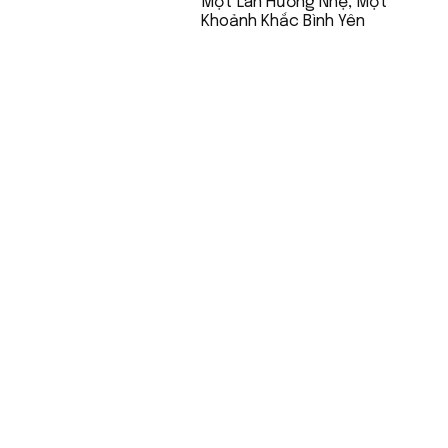
Một Làn Hương Nhẹ, Một
Khoảnh Khắc Bình Yên