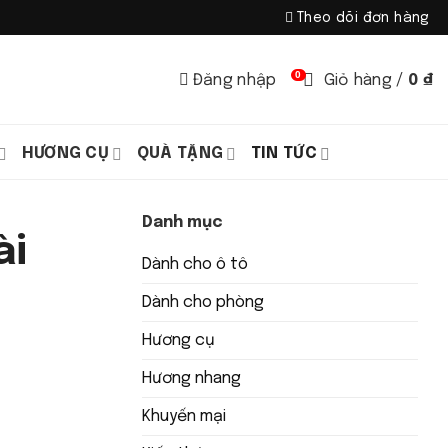
Theo dõi đơn hàng
0
Đăng nhập
Giỏ hàng /
0
₫
HƯƠNG CỤ
QUÀ TẶNG
TIN TỨC
Danh mục
ài
Dành cho ô tô
Dành cho phòng
Hương cụ
Hương nhang
Khuyến mại