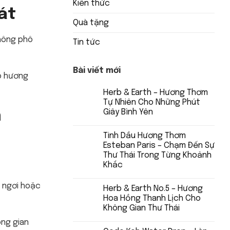
Kiến thức
át
Quà tặng
không phô
Tin tức
Bài viết mới
eo hương
Herb & Earth – Hương Thơm
Tự Nhiên Cho Những Phút
Giây Bình Yên
h
Tinh Dầu Hương Thơm
Esteban Paris – Chạm Đến Sự
Thư Thái Trong Từng Khoảnh
Khắc
ỉ ngơi hoặc
Herb & Earth No.5 – Hương
Hoa Hồng Thanh Lịch Cho
Không Gian Thư Thái
ông gian