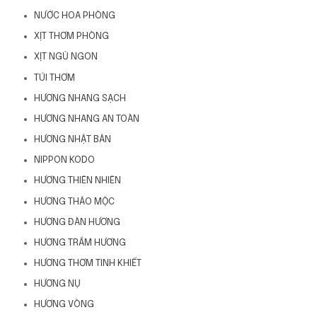
NƯỚC HOA PHÒNG
XỊT THƠM PHÒNG
XỊT NGỦ NGON
TÚI THƠM
HƯƠNG NHANG SẠCH
HƯƠNG NHANG AN TOÀN
HƯƠNG NHẬT BẢN
NIPPON KODO
HƯƠNG THIÊN NHIÊN
HƯƠNG THẢO MỘC
HƯƠNG ĐÀN HƯƠNG
HƯƠNG TRẦM HƯƠNG
HƯƠNG THƠM TINH KHIẾT
HƯƠNG NỤ
HƯƠNG VÒNG