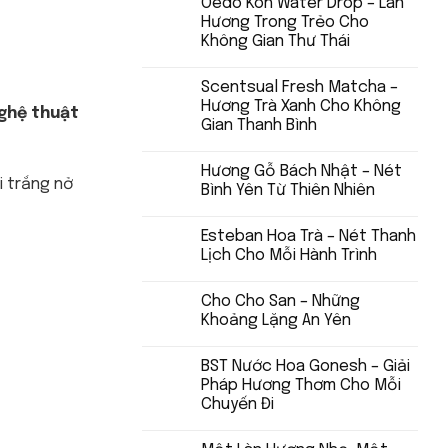
Oedo Koh Water Drop – Làn
Hương Trong Trẻo Cho
Không Gian Thư Thái
Scentsual Fresh Matcha –
Hương Trà Xanh Cho Không
ghệ thuật
Gian Thanh Bình
Hương Gỗ Bách Nhật – Nét
i trắng nở
Bình Yên Từ Thiên Nhiên
Esteban Hoa Trà – Nét Thanh
Lịch Cho Mỗi Hành Trình
Cho Cho San – Những
Khoảng Lặng An Yên
BST Nước Hoa Gonesh – Giải
Pháp Hương Thơm Cho Mỗi
Chuyến Đi