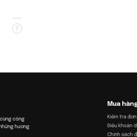
Mua hàn
Kiểm tra đơn
 cùng công
Điều khoản d
n những hương
Chính sách đ