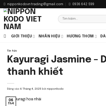
Bỏ
nipponkodovntrading@gmail.com
0936 642 599
qua
nội
Tìm
dung
kiếm:
GIỚI THIỆU
NHÃN HIỆU
HƯƠNG THƠM
DÀ
Tin tức
Kayuragi Jasmine – 
thanh khiết
Đăng vào
6 Tháng 4, 2025
bởi
nipponkodo
06
Th4