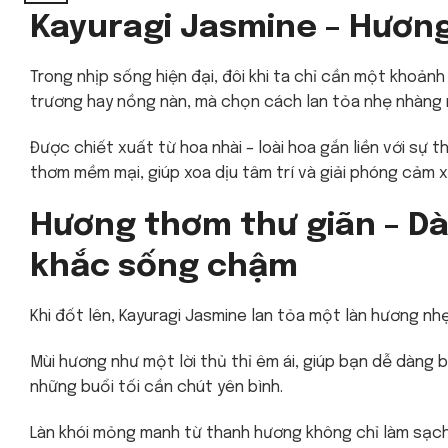
Kayuragi Jasmine – Hương
Trong nhịp sống hiện đại, đôi khi ta chỉ cần một khoảnh
trương hay nồng nàn, mà chọn cách lan tỏa nhẹ nhàng n
Được chiết xuất từ hoa nhài – loài hoa gắn liền với sự 
thơm mềm mại, giúp xoa dịu tâm trí và giải phóng cảm x
Hương thơm thư giãn – D
khắc sống chậm
Khi đốt lên, Kayuragi Jasmine lan tỏa một làn hương nh
Mùi hương như một lời thủ thỉ êm ái, giúp bạn dễ dàng b
những buổi tối cần chút yên bình.
Làn khói mỏng manh từ thanh hương không chỉ làm sạch 