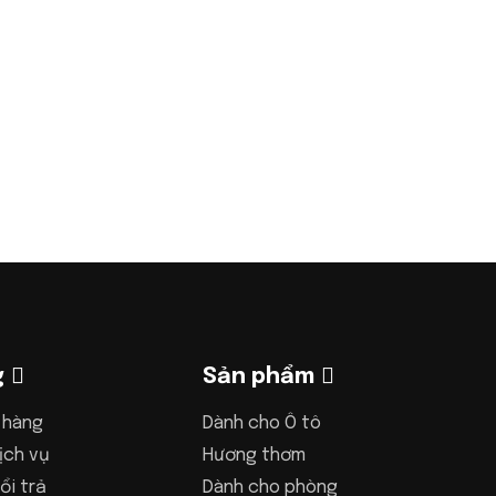
g
Sản phẩm
 hàng
Dành cho Ô tô
ịch vụ
Hương thơm
ổi trả
Dành cho phòng