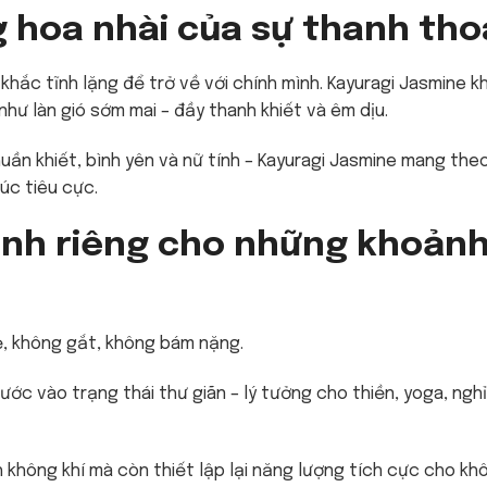
 hoa nhài của sự thanh tho
 khắc tĩnh lặng để trở về với chính mình. Kayuragi Jasmine 
hư làn gió sớm mai – đầy thanh khiết và êm dịu.
thuần khiết, bình yên và nữ tính – Kayuragi Jasmine mang th
úc tiêu cực.
ành riêng cho những khoản
ẹ, không gắt, không bám nặng.
ước vào trạng thái thư giãn – lý tưởng cho thiền, yoga, ngh
không khí mà còn thiết lập lại năng lượng tích cực cho kh