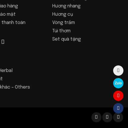
iao hàng
Hương nhang
bảo mật
Hương cụ
 thanh toán
Vòng trầm
Túi thơm
Set quà tặng
Herbal
it
Zalo
khác – Others