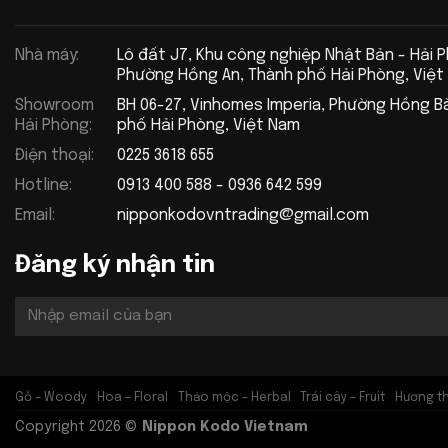
Nhà máy:
Lô đất J7, Khu công nghiệp Nhật Bản - Hải 
Phường Hồng An, Thành phố Hải Phòng, Việt
Showroom
BH 06-27, Vinhomes Imperia, Phường Hồng B
Hải Phòng:
phố Hải Phòng, Việt Nam
Điện thoại:
0225 3618 655
Hotline:
0913 400 588 - 0936 642 599
Email:
nipponkodovntrading@gmail.com
Đăng ký nhận tin
Gỗ – Woody
Hoa – Floral
Thảo mộc – Herbal
Trái cây – Fruit
Hương t
Copyright 2026 ©
Nippon Kodo Vietnam