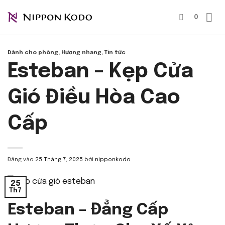
Bỏ
0
qua
nội
dung
Dành cho phòng
,
Hương nhang
,
Tin tức
Esteban – Kẹp Cửa
Gió Điều Hòa Cao
Cấp
Đăng vào
25 Tháng 7, 2025
bởi
nipponkodo
25
Th7
Esteban – Đẳng Cấp