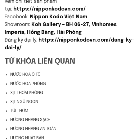
Xem chi tiết sản phẩm
tại:
https://nipponkodovn.com/
Facebook:
Nippon Kodo Việt Nam
Showroom:
Koh Gallery – BH 06-27, Vinhomes
Imperia, Hồng Bàng, Hải Phòng
Đăng ký đại lý:
https://nipponkodovn.com/dang-ky-
dai-ly/
TỪ KHÓA LIÊN QUAN
NƯỚC HOA Ô TÔ
NƯỚC HOA PHÒNG
XỊT THƠM PHÒNG
XỊT NGỦ NGON
TÚI THƠM
HƯƠNG NHANG SẠCH
HƯƠNG NHANG AN TOÀN
HƯƠNG NHẬT BẢN