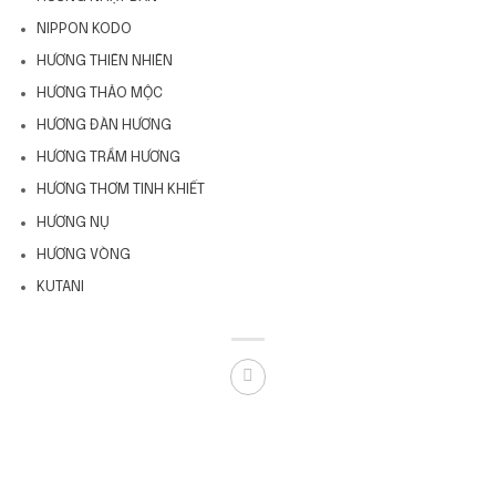
NIPPON KODO
HƯƠNG THIÊN NHIÊN
HƯƠNG THẢO MỘC
HƯƠNG ĐÀN HƯƠNG
HƯƠNG TRẦM HƯƠNG
HƯƠNG THƠM TINH KHIẾT
HƯƠNG NỤ
HƯƠNG VÒNG
KUTANI